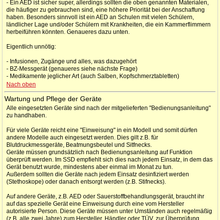
- Ein AED ist sicher super, allerdings sollten die oben genannten Materialen,
die häufiger zu gebrauchen sind, eine höhere Priorität bei der Anschaffung
haben. Besonders sinnvoll ist ein AED an Schulen mit vielen Schülern,
ländlicher Lage und/oder Schülern mit Krankheiten, die ein Kammerflimmern
herbeiführen könnten. Genaueres dazu unten.
Eigentlich unnötig:
- Infusionen, Zugänge und alles, was dazugehört
- BZ-Messgerät (genaueres siehe nächste Frage)
- Medikamente jeglicher Art (auch Salben, Kopfschmerztabletten)
Nach oben
Wartung und Pflege der Geräte
Alle eingesetzten Geräte sind nach der mitgelieferten "Bedienungsanleitung"
zu handhaben.
Für viele Geräte reicht eine "Einweisung" in ein Modell und somit dürfen
andere Modelle auch eingesetzt werden. Dies gilt z.B. für
Blutdruckmessgeräte, Beatmungsbeutel und Sitfnecks.
Geräte müssen grundsätzlich nach Bedienungsanleitung auf Funktion
überprüft werden. Im SSD empfiehlt sich dies nach jedem Einsatz, in dem das
Gerät benutzt wurde, mindestens aber einmal im Monat zu tun.
Außerdem sollten die Geräte nach jedem Einsatz desinfiziert werden
(Stethoskope) oder danach entsorgt werden (z.B. Stifnecks).
Auf andere Geräte, z.B. AED oder Sauerstoffbehandlungsgerät, braucht ihr
auf das spezielle Gerät eine Einweisung durch eine vom Hersteller
autorisierte Person. Diese Geräte müssen unter Umständen auch regelmäßig
(z.B. alle zwei Jahre) zum Hersteller, Händler oder TÜV, zur Überprüfung.