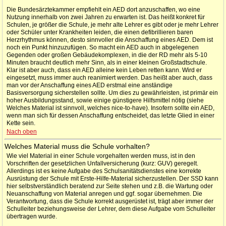
Die Bundesärztekammer empfiehlt ein AED dort anzuschaffen, wo eine
Nutzung innerhalb von zwei Jahren zu erwarten ist. Das heißt konkret für
Schulen, je größer die Schule, je mehr alte Lehrer es gibt oder je mehr Lehrer
oder Schüler unter Krankheiten leiden, die einen defibrillieren baren
Herzrhythmus können, desto sinnvoller die Anschaffung eines AED. Dem ist
noch ein Punkt hinzuzufügen. So macht ein AED auch in abgelegenen
Gegenden oder großen Gebäudekomplexen, in die der RD mehr als 5-10
Minuten braucht deutlich mehr Sinn, als in einer kleinen Großstadtschule.
Klar ist aber auch, dass ein AED alleine kein Leben retten kann. Wird er
eingesetzt, muss immer auch reanimiert werden. Das heißt aber auch, dass
man vor der Anschaffung eines AED erstmal eine anständige
Basisversorgung sicherstellen sollte. Um dies zu gewährleisten, ist primär ein
hoher Ausbildungsstand, sowie einige günstigere Hilfsmittel nötig (siehe
Welches Material ist sinnvoll, welches nice-to-have). Insofern sollte ein AED,
wenn man sich für dessen Anschaffung entscheidet, das letzte Glied in einer
Kette sein.
Nach oben
Welches Material muss die Schule vorhalten?
Wie viel Material in einer Schule vorgehalten werden muss, ist in den
Vorschriften der gesetzlichen Unfallversicherung (kurz: GUV) geregelt.
Allerdings ist es keine Aufgabe des Schulsanitätsdienstes eine korrekte
Ausrüstung der Schule mit Erste-Hilfe-Material sicherzustellen. Der SSD kann
hier selbstverständlich beratend zur Seite stehen und z.B. die Wartung oder
Neuanschaffung von Material anregen und ggf. sogar übernehmen. Die
Verantwortung, dass die Schule korrekt ausgerüstet ist, trägt aber immer der
Schulleiter beziehungsweise der Lehrer, dem diese Aufgabe vom Schulleiter
übertragen wurde.