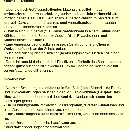
Sinnvolles Material:
- Über die nach GUV vorzuhaltenden Materialen, solltet ihr das
Verbrauchsmaterial, was schätzungsweise in einem Jahr verbraucht wird,
vorrätig halten. Dazu ist z.B. ein abschließbarer Schrank im Sanitätsraum
sinnvoll. Dazu zählen auch ausreichend Einmalhandschuhe passender
Größe und Händedesinfektionsmittel.
- Ebenso sind Kühlpacks (z.B. wieder verwendbare in einem Gefrier- oder
Kühlschrank) und ein Blutdruck-Messgerät mit Erwachsenen- und
Kindermanschette sinnvoll.
- Eine Augenspüllösung sollte es je nach Gefährdung (z.B. Chemie,
Werkstätten) auch an der Schule geben
- Auch sehr wichtig ist eine Taschen(beatmungs)maske, für den Fall einer
Reanimation
- Damit ihr euer Material auch bei Einsätzen außerhalb des Sanitätsraumes
schnell griffbereit habt, ist ein kleiner Rucksack oder eine Tasche, die mit
eurem Material gefüllt ist sinnvoll.
Nice-to-have:
- Nett sind Schienungsmaterialen (à la SamSplint) und Stifnecks, da Brüche
und HWS-Verletzungen häufiger in der Schule vorkommen (Beispiel: Beim
Sturz während des Kippeln mit dem Kopf-/Nackenbereich gegen den
Heizkörper geknallt).
- Ein Beatmungsbeutel mit versch. Maskengrößen, diversen Güdeltuben und
einer Absaugpumpe kann einem auch sehr helfen
- Eine Zahnrettungsbox kann auch nicht schaden, wenn man denn das Geld
hat
- Unter Umständen (ländliche Lage) kann auch ein
Sauerstoffbehandlungsgerät sinnvoll sein