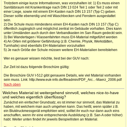
Trotzdem einige kurze Informationen, was vorzuhalten ist: 1) Es muss einen
Sanitätsraum mit Krankentrage nach DIN 13 024 Teil 1 oder Teil 2 oder mit
einer Liege, sowie mit einem EH-Kasten nach DIN 13 157 (Typ C) geben.
Dieser sollte ebenerdig und mit Waschbecken und Fenstern ausgestattet
sein.
2) Die Schule muss mindestens einen EH-Kasten nach DIN 13 157 (Typ C)
öffentlich zugänglich und möglichst zentral im Gebäude vorhalten. Dies kann
unter Umständen auch durch den Verbandkasten im San-Raum gedeckt sein.
3) Bei Wandertagen / Klassenfahrten muss EH-Material mitgeführt werden
4) An Orten mit größerer Gefährdung (z.B. Chemie, Physik, Werkstätten,
Turnhalle) sind ebenfalls EH-Materialien vorzuhalten
5) Je nach Größe der Schule müssen weitere EH-Materialien bereitstehen
Wer es genauer wissen möchte, liest bei der GUV nach:
Zur Zeit ist dazu folgende Broschüre gültig:
Die Broschüre GUV I-512 gibt genauere Details, wie viel Material vorhanden
sein muss. Link: http://www.euk-info.de/fileadmin/PDF_Arc...-Maerz_2006.pdf
Nach oben
Welches Material ist weitergehend sinnvoll, welches nice-to-have
und welches eigentlich überflüssig?
Zunächst ein einfacher Grundsatz, es ist immer nur sinnvoll, das Material zu
haben, mit welchem man auch umgehen kann. Das heißt, wenn später z.B.
ein Blutdruckmessgerät empfohlen wird, solltet ihr euch nur dann auch eins
anschaffen, wenn ihr eine entsprechende Ausbildung (z.B. San-A oder höher)
habt. Weiter unten findet ihr jeweils Beispiellisten an Material.