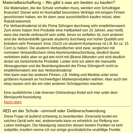
Materialbeschaffung – Wo gibt´s was am besten zu kaufen?
Die Materialien, die die Schule vorhalten muss, werden vom Schulträger
finanziert. Dieser wird im Normalfall besondere Verträge mit einigen Firmen
geschlossen haben, wo ihr dann zwar ausschließlich kaufen müsst, aber
Rabatt bekommt.
Für Verbandmaterial ist die Firma Söhngen durchweg sehr empfehlenswert.
Zum einen haben ihre Produkte eine Haltbarkeit von 20 Jahren, was heißt,
dass das meiste verbraucht sein sollte, bevor es verfallen ist, zum anderen
sind die Verbandstoffe (gerade aluderm) durchweg von hoher Qualität und
trotzdem sehr Preiswert. Eine 10x10 cm aluderm-Kompresse ist z.B. für ca. 15
Cent zu haben. Die aluderm-Verbandtücher sind zwar, verglichen mit
normalen Verbandtüchern ohne Aluminiumbeschichtung, deutlich teurer,
verkleben dafür aber so gut wie nicht mit (Brand-)Wunden und sind deutlich
dicker als herkömmliche Produkte. Leider sind vor allem die manuelle
Absaugpumpe und die Beamtungsbeutel der Firma Söhngen® nicht so
empfehlenswert, wie das Verbandmaterial.
Hier kann man bei anderen Firmen, z.B. Helbig und Medida unter einer
größeren Auswahl an hochwertigen Markenprodukten wählen. Aber auch bei
ebay lassen sich die ein oder anderen Schnäppchen machen.
Eine ausführliche Liste diverser Onlineshops findet sich hier unter dem
Menüpunkt Ausrüstung.
Nach oben
AED an der Schule –sinnvoll oder Geldverschwendung
Diese Frage ist äußerst schwierig zu beantworten. Einerseits kostet ein
solches Gerät sehr viel, andererseits kann es erheblich zur Rettung von
Leben beitragen. Die Abwägung zwischen diesen beiden Punkten ist sehr
subjektiv, insofern nenne ich nur einige grundsätzliche unstrittige Punkte: