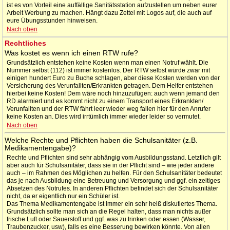
ist es von Vorteil eine auffällige Sanitätsstation aufzustellen um neben eurer
Arbeit Werbung zu machen. Hängt dazu Zettel mit Logos auf, die auch auf
eure Übungsstunden hinweisen.
Nach oben
Rechtliches
Was kostet es wenn ich einen RTW rufe?
Grundsätzlich entstehen keine Kosten wenn man einen Notruf wählt. Die
Nummer selbst (112) ist immer kostenlos. Der RTW selbst würde zwar mit
einigen hundert Euro zu Buche schlagen, aber diese Kosten werden von der
Versicherung des Verunfallten/Erkrankten getragen. Dem Helfer entstehen
hierbei keine Kosten! Dem wäre noch hinzuzufügen: auch wenn jemand den
RD alarmiert und es kommt nicht zu einem Transport eines Erkrankten/
Verunfallten und der RTW fährt leer wieder weg fallen hier für den Anrufer
keine Kosten an. Dies wird irrtümlich immer wieder leider so vermutet.
Nach oben
Welche Rechte und Pflichten haben die Schulsanitäter (z.B.
Medikamentengabe)?
Rechte und Pflichten sind sehr abhängig vom Ausbildungsstand. Letztlich gilt
aber auch für Schulsanitäter, dass sie in der Pflicht sind – wie jeder andere
auch – im Rahmen des Möglichen zu helfen. Für den Schulsanitäter bedeutet
das je nach Ausbildung eine Betreuung und Versorgung und ggf. ein zeitiges
Absetzen des Notrufes. In anderen Pflichten befindet sich der Schulsanitäter
nicht, da er eigentlich nur ein Schüler ist.
Das Thema Medikamentengabe ist immer ein sehr heiß diskutiertes Thema.
Grundsätzlich sollte man sich an die Regel halten, dass man nichts außer
frische Luft oder Sauerstoff und ggf. was zu trinken oder essen (Wasser,
Traubenzucker, usw), falls es eine Besserung bewirken könnte. Von allen