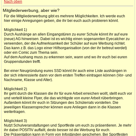
Nach oben
Mitgliederwerbung, aber wie?
Für die Mitgliederwerbung gibt es mehrere Möglichkeiten. Ich werde euch
hier einige Anregungen geben, die ihr bei euch auch probieren könnt.
Möglichkeit 1)
Durch Aushänge an allen Eingangstüren zu eurer Schule könnt ihr auf eure
(neue) AG hinweisen. Dabei ist es wichtig einen sogenannten Eyecatcher zu
verwenden, der die Aufmerksamkeit der Schüler auf eure Werbung richtet.
Das kann z.B. das Logo einer Hilfsorganisation (von der ihr betreut werdet)
oder ein Comic zum Thema sein.
Auf dem Aushang muss zu erkennen sein, wann und wo ihr euch bei euren
Gruppenstunden trefft.
Bei einer Neugründung eures SSD könnt ihr auch eine Liste aushängen in
der sich interessierte dann vor dem ersten Treffen eintragen können (Vor- und
Nachname, Klasse und Alter).
Möglichkeit 2)
Ihr geht durch die Klassen die ihr für eure Arbeit erreichen wollt, stellt euch vor
und verteilt kleine Flyer, die das wichtigste von eurer Arbeit rüberbringen.
Außerdem könnt ihr euch in Sitzungen des Schülerrats vorstellen. Die
jeweiligen Klassensprecher können eure Anliegen dann in die Klassen
weitertragen.
Möglichkeit 3)
Nutzt Schulveranstaltungen und Sportfeste um euch zu präsentieren. Je mehr
ihr dabei POSITIV auffallt, desto besser ist die Werbung für euch.
Die Präsentation kann in Form von Infoständen geschehen. Bei Sportfesten