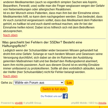
anderen Medikamenten (auch so eigentlich simplen Sachen wie Aspirin,
Bepanthen, Fenestil, usw) sollte man die Finger weglassen wegen der Gefahr
von Nebenwirkungen oder allergischen Reaktionen.
Ist es der Wunsch eines Patienten, dass man ihm bei der Einnahme eines
Medikamentes hilft, so kann dem nachgegeben werden. Das bedeutet, dass
ihr euch zunächst vergewissern solltet, dass das Medikament dem Patienten
gehört, es haltbar ist und euch damit vertraut machen, wie ihr bei der
Einnahme helfen könnt. Dabei ist es hilfreich sich mit dem Betroffenen
abzusprechen.
Nach oben
Was geschieht bei Fehlern der SSDler? Besteht eine
Haftungspflicht?
Lediglich wenn der Schulsanitäter wider besseren Wissen gehandelt hat
droht ihm eine Gefahr. Solange er nach bestem Wissen und Gewissen seine
Versorgung durchführt, sich dabei an die im Rahmen der Ausbildung
gelernten Maßnahmen hält und bei Bedarf den Rettungsdienst alarmiert,
kann ihm nichts passieren. Auch aus diesem Grund ist es wichtig Einsätze
immer umfassend zu protokollieren. Sollte all dies vorbildlich ablaufen, kann
der Helfer (hier Schulsanitäter) nicht für Fehler belangt werden.
Nach oben
Gehe zu:
Switch to full style
Powered by
phpBB
© phpBB Group.
phpBB Mobile / SEO by
Artodia
.