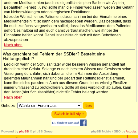
anderen Medikamenten (auch so eigentlich simplen Sachen wie Aspirin,
Bepanthen, Fenestil, usw) sollte man die Finger weglassen wegen der Gefahr
von Nebenwirkungen oder allergischen Reaktionen.
Ist es der Wunsch eines Patienten, dass man ihm bei der Einnahme eines
Medikamentes hilft, so kann dem nachgegeben werden. Das bedeutet, dass
ihr euch zunächst vergewissern solltet, dass das Medikament dem Patienten
gehört, es haltbar ist und euch damit vertraut machen, wie ihr bei der
Einnahme helfen könnt. Dabei ist es hilfreich sich mit dem Betroffenen
abzusprechen.
Nach oben
Was geschieht bei Fehlern der SSDler? Besteht eine
Haftungspflicht?
Lediglich wenn der Schulsanitäter wider besseren Wissen gehandelt hat
droht ihm eine Gefahr. Solange er nach bestem Wissen und Gewissen seine
Versorgung durchführt, sich dabei an die im Rahmen der Ausbildung
gelernten Maßnahmen hält und bei Bedarf den Rettungsdienst alarmiert,
kann ihm nichts passieren. Auch aus diesem Grund ist es wichtig Einsätze
immer umfassend zu protokollieren. Sollte all dies vorbildlich ablaufen, kann
der Helfer (hier Schulsanitäter) nicht für Fehler belangt werden.
Nach oben
Gehe zu:
Switch to full style
Powered by
phpBB
© phpBB Group.
phpBB Mobile / SEO by
Artodia
.