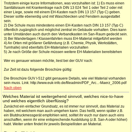
Trotzdem einige kurze Informationen, was vorzuhalten ist: 1) Es muss einen
Sanitätsraum mit Krankentrage nach DIN 13 024 Teil 1 oder Teil 2 oder mit
einer Liege, sowie mit einem EH-Kasten nach DIN 13 157 (Typ C) geben.
Dieser sollte ebenerdig und mit Waschbecken und Fenstern ausgestattet
sein.
2) Die Schule muss mindestens einen EH-Kasten nach DIN 13 157 (Typ C)
öffentlich zugänglich und möglichst zentral im Gebäude vorhalten. Dies kann
unter Umständen auch durch den Verbandkasten im San-Raum gedeckt sein.
3) Bei Wandertagen / Klassenfahrten muss EH-Material mitgeführt werden
4) An Orten mit größerer Gefährdung (z.B. Chemie, Physik, Werkstätten,
Turnhalle) sind ebenfalls EH-Materialien vorzuhalten
5) Je nach Größe der Schule müssen weitere EH-Materialien bereitstehen
Wer es genauer wissen möchte, liest bei der GUV nach:
Zur Zeit ist dazu folgende Broschüre gültig:
Die Broschüre GUV I-512 gibt genauere Details, wie viel Material vorhanden
sein muss. Link: http://www.euk-info.de/fileadmin/PDF_Arc...-Maerz_2006.pdf
Nach oben
Welches Material ist weitergehend sinnvoll, welches nice-to-have
und welches eigentlich überflüssig?
Zunächst ein einfacher Grundsatz, es ist immer nur sinnvoll, das Material zu
haben, mit welchem man auch umgehen kann. Das heißt, wenn später z.B.
ein Blutdruckmessgerät empfohlen wird, solltet ihr euch nur dann auch eins
anschaffen, wenn ihr eine entsprechende Ausbildung (z.B. San-A oder höher)
habt. Weiter unten findet ihr jeweils Beispiellisten an Material.