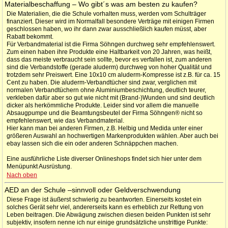
Materialbeschaffung – Wo gibt´s was am besten zu kaufen?
Die Materialien, die die Schule vorhalten muss, werden vom Schulträger
finanziert. Dieser wird im Normalfall besondere Verträge mit einigen Firmen
geschlossen haben, wo ihr dann zwar ausschließlich kaufen müsst, aber
Rabatt bekommt.
Für Verbandmaterial ist die Firma Söhngen durchweg sehr empfehlenswert.
Zum einen haben ihre Produkte eine Haltbarkeit von 20 Jahren, was heißt,
dass das meiste verbraucht sein sollte, bevor es verfallen ist, zum anderen
sind die Verbandstoffe (gerade aluderm) durchweg von hoher Qualität und
trotzdem sehr Preiswert. Eine 10x10 cm aluderm-Kompresse ist z.B. für ca. 15
Cent zu haben. Die aluderm-Verbandtücher sind zwar, verglichen mit
normalen Verbandtüchern ohne Aluminiumbeschichtung, deutlich teurer,
verkleben dafür aber so gut wie nicht mit (Brand-)Wunden und sind deutlich
dicker als herkömmliche Produkte. Leider sind vor allem die manuelle
Absaugpumpe und die Beamtungsbeutel der Firma Söhngen® nicht so
empfehlenswert, wie das Verbandmaterial.
Hier kann man bei anderen Firmen, z.B. Helbig und Medida unter einer
größeren Auswahl an hochwertigen Markenprodukten wählen. Aber auch bei
ebay lassen sich die ein oder anderen Schnäppchen machen.
Eine ausführliche Liste diverser Onlineshops findet sich hier unter dem
Menüpunkt Ausrüstung.
Nach oben
AED an der Schule –sinnvoll oder Geldverschwendung
Diese Frage ist äußerst schwierig zu beantworten. Einerseits kostet ein
solches Gerät sehr viel, andererseits kann es erheblich zur Rettung von
Leben beitragen. Die Abwägung zwischen diesen beiden Punkten ist sehr
subjektiv, insofern nenne ich nur einige grundsätzliche unstrittige Punkte: