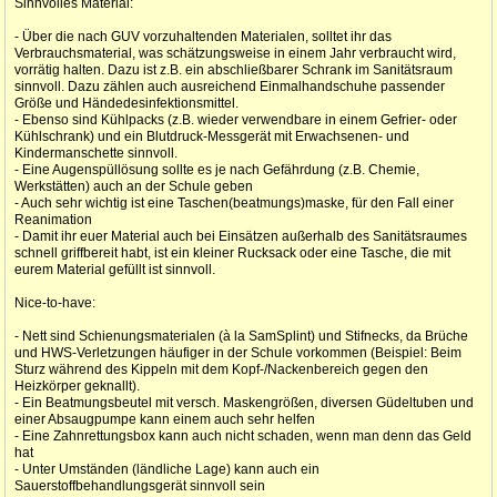
Sinnvolles Material:
- Über die nach GUV vorzuhaltenden Materialen, solltet ihr das
Verbrauchsmaterial, was schätzungsweise in einem Jahr verbraucht wird,
vorrätig halten. Dazu ist z.B. ein abschließbarer Schrank im Sanitätsraum
sinnvoll. Dazu zählen auch ausreichend Einmalhandschuhe passender
Größe und Händedesinfektionsmittel.
- Ebenso sind Kühlpacks (z.B. wieder verwendbare in einem Gefrier- oder
Kühlschrank) und ein Blutdruck-Messgerät mit Erwachsenen- und
Kindermanschette sinnvoll.
- Eine Augenspüllösung sollte es je nach Gefährdung (z.B. Chemie,
Werkstätten) auch an der Schule geben
- Auch sehr wichtig ist eine Taschen(beatmungs)maske, für den Fall einer
Reanimation
- Damit ihr euer Material auch bei Einsätzen außerhalb des Sanitätsraumes
schnell griffbereit habt, ist ein kleiner Rucksack oder eine Tasche, die mit
eurem Material gefüllt ist sinnvoll.
Nice-to-have:
- Nett sind Schienungsmaterialen (à la SamSplint) und Stifnecks, da Brüche
und HWS-Verletzungen häufiger in der Schule vorkommen (Beispiel: Beim
Sturz während des Kippeln mit dem Kopf-/Nackenbereich gegen den
Heizkörper geknallt).
- Ein Beatmungsbeutel mit versch. Maskengrößen, diversen Güdeltuben und
einer Absaugpumpe kann einem auch sehr helfen
- Eine Zahnrettungsbox kann auch nicht schaden, wenn man denn das Geld
hat
- Unter Umständen (ländliche Lage) kann auch ein
Sauerstoffbehandlungsgerät sinnvoll sein