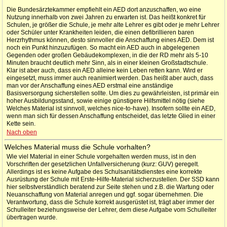
Die Bundesärztekammer empfiehlt ein AED dort anzuschaffen, wo eine
Nutzung innerhalb von zwei Jahren zu erwarten ist. Das heißt konkret für
Schulen, je größer die Schule, je mehr alte Lehrer es gibt oder je mehr Lehrer
oder Schüler unter Krankheiten leiden, die einen defibrillieren baren
Herzrhythmus können, desto sinnvoller die Anschaffung eines AED. Dem ist
noch ein Punkt hinzuzufügen. So macht ein AED auch in abgelegenen
Gegenden oder großen Gebäudekomplexen, in die der RD mehr als 5-10
Minuten braucht deutlich mehr Sinn, als in einer kleinen Großstadtschule.
Klar ist aber auch, dass ein AED alleine kein Leben retten kann. Wird er
eingesetzt, muss immer auch reanimiert werden. Das heißt aber auch, dass
man vor der Anschaffung eines AED erstmal eine anständige
Basisversorgung sicherstellen sollte. Um dies zu gewährleisten, ist primär ein
hoher Ausbildungsstand, sowie einige günstigere Hilfsmittel nötig (siehe
Welches Material ist sinnvoll, welches nice-to-have). Insofern sollte ein AED,
wenn man sich für dessen Anschaffung entscheidet, das letzte Glied in einer
Kette sein.
Nach oben
Welches Material muss die Schule vorhalten?
Wie viel Material in einer Schule vorgehalten werden muss, ist in den
Vorschriften der gesetzlichen Unfallversicherung (kurz: GUV) geregelt.
Allerdings ist es keine Aufgabe des Schulsanitätsdienstes eine korrekte
Ausrüstung der Schule mit Erste-Hilfe-Material sicherzustellen. Der SSD kann
hier selbstverständlich beratend zur Seite stehen und z.B. die Wartung oder
Neuanschaffung von Material anregen und ggf. sogar übernehmen. Die
Verantwortung, dass die Schule korrekt ausgerüstet ist, trägt aber immer der
Schulleiter beziehungsweise der Lehrer, dem diese Aufgabe vom Schulleiter
übertragen wurde.