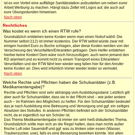
ist es von Vorteil eine auffällige Sanitätsstation aufzustellen um neben eurer
Arbeit Werbung zu machen. Hängt dazu Zettel mit Logos auf, die auch auf
eure Übungsstunden hinweisen.
Nach oben
Rechtliches
Was kostet es wenn ich einen RTW rufe?
Grundsätzlich entstehen keine Kosten wenn man einen Notruf wählt. Die
Nummer selbst (112) ist immer kostenlos. Der RTW selbst würde zwar mit
einigen hundert Euro zu Buche schlagen, aber diese Kosten werden von der
Versicherung des Verunfallten/Erkrankten getragen. Dem Helfer entstehen
hierbei keine Kosten! Dem wäre noch hinzuzufügen: auch wenn jemand den
RD alarmiert und es kommt nicht zu einem Transport eines Erkrankten/
Verunfallten und der RTW fährt leer wieder weg fallen hier für den Anrufer
keine Kosten an. Dies wird irrtümlich immer wieder leider so vermutet.
Nach oben
Welche Rechte und Pflichten haben die Schulsanitäter (z.B.
Medikamentengabe)?
Rechte und Pflichten sind sehr abhängig vom Ausbildungsstand. Letztlich gilt
aber auch für Schulsanitäter, dass sie in der Pflicht sind – wie jeder andere
auch – im Rahmen des Möglichen zu helfen. Für den Schulsanitäter bedeutet
das je nach Ausbildung eine Betreuung und Versorgung und ggf. ein zeitiges
Absetzen des Notrufes. In anderen Pflichten befindet sich der Schulsanitäter
nicht, da er eigentlich nur ein Schüler ist.
Das Thema Medikamentengabe ist immer ein sehr heiß diskutiertes Thema.
Grundsätzlich sollte man sich an die Regel halten, dass man nichts außer
frische Luft oder Sauerstoff und ggf. was zu trinken oder essen (Wasser,
Traubenzucker, usw), falls es eine Besserung bewirken könnte. Von allen