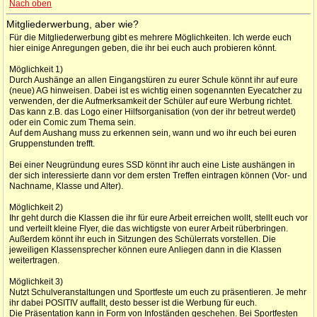
Nach oben
Mitgliederwerbung, aber wie?
Für die Mitgliederwerbung gibt es mehrere Möglichkeiten. Ich werde euch
hier einige Anregungen geben, die ihr bei euch auch probieren könnt.
Möglichkeit 1)
Durch Aushänge an allen Eingangstüren zu eurer Schule könnt ihr auf eure
(neue) AG hinweisen. Dabei ist es wichtig einen sogenannten Eyecatcher zu
verwenden, der die Aufmerksamkeit der Schüler auf eure Werbung richtet.
Das kann z.B. das Logo einer Hilfsorganisation (von der ihr betreut werdet)
oder ein Comic zum Thema sein.
Auf dem Aushang muss zu erkennen sein, wann und wo ihr euch bei euren
Gruppenstunden trefft.
Bei einer Neugründung eures SSD könnt ihr auch eine Liste aushängen in
der sich interessierte dann vor dem ersten Treffen eintragen können (Vor- und
Nachname, Klasse und Alter).
Möglichkeit 2)
Ihr geht durch die Klassen die ihr für eure Arbeit erreichen wollt, stellt euch vor
und verteilt kleine Flyer, die das wichtigste von eurer Arbeit rüberbringen.
Außerdem könnt ihr euch in Sitzungen des Schülerrats vorstellen. Die
jeweiligen Klassensprecher können eure Anliegen dann in die Klassen
weitertragen.
Möglichkeit 3)
Nutzt Schulveranstaltungen und Sportfeste um euch zu präsentieren. Je mehr
ihr dabei POSITIV auffallt, desto besser ist die Werbung für euch.
Die Präsentation kann in Form von Infoständen geschehen. Bei Sportfesten