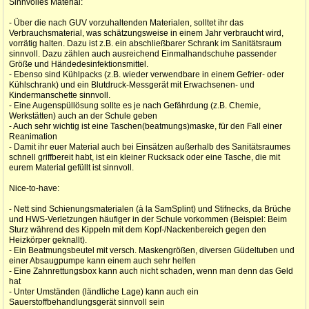
Sinnvolles Material:
- Über die nach GUV vorzuhaltenden Materialen, solltet ihr das
Verbrauchsmaterial, was schätzungsweise in einem Jahr verbraucht wird,
vorrätig halten. Dazu ist z.B. ein abschließbarer Schrank im Sanitätsraum
sinnvoll. Dazu zählen auch ausreichend Einmalhandschuhe passender
Größe und Händedesinfektionsmittel.
- Ebenso sind Kühlpacks (z.B. wieder verwendbare in einem Gefrier- oder
Kühlschrank) und ein Blutdruck-Messgerät mit Erwachsenen- und
Kindermanschette sinnvoll.
- Eine Augenspüllösung sollte es je nach Gefährdung (z.B. Chemie,
Werkstätten) auch an der Schule geben
- Auch sehr wichtig ist eine Taschen(beatmungs)maske, für den Fall einer
Reanimation
- Damit ihr euer Material auch bei Einsätzen außerhalb des Sanitätsraumes
schnell griffbereit habt, ist ein kleiner Rucksack oder eine Tasche, die mit
eurem Material gefüllt ist sinnvoll.
Nice-to-have:
- Nett sind Schienungsmaterialen (à la SamSplint) und Stifnecks, da Brüche
und HWS-Verletzungen häufiger in der Schule vorkommen (Beispiel: Beim
Sturz während des Kippeln mit dem Kopf-/Nackenbereich gegen den
Heizkörper geknallt).
- Ein Beatmungsbeutel mit versch. Maskengrößen, diversen Güdeltuben und
einer Absaugpumpe kann einem auch sehr helfen
- Eine Zahnrettungsbox kann auch nicht schaden, wenn man denn das Geld
hat
- Unter Umständen (ländliche Lage) kann auch ein
Sauerstoffbehandlungsgerät sinnvoll sein