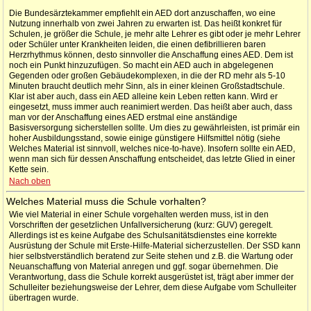
Die Bundesärztekammer empfiehlt ein AED dort anzuschaffen, wo eine
Nutzung innerhalb von zwei Jahren zu erwarten ist. Das heißt konkret für
Schulen, je größer die Schule, je mehr alte Lehrer es gibt oder je mehr Lehrer
oder Schüler unter Krankheiten leiden, die einen defibrillieren baren
Herzrhythmus können, desto sinnvoller die Anschaffung eines AED. Dem ist
noch ein Punkt hinzuzufügen. So macht ein AED auch in abgelegenen
Gegenden oder großen Gebäudekomplexen, in die der RD mehr als 5-10
Minuten braucht deutlich mehr Sinn, als in einer kleinen Großstadtschule.
Klar ist aber auch, dass ein AED alleine kein Leben retten kann. Wird er
eingesetzt, muss immer auch reanimiert werden. Das heißt aber auch, dass
man vor der Anschaffung eines AED erstmal eine anständige
Basisversorgung sicherstellen sollte. Um dies zu gewährleisten, ist primär ein
hoher Ausbildungsstand, sowie einige günstigere Hilfsmittel nötig (siehe
Welches Material ist sinnvoll, welches nice-to-have). Insofern sollte ein AED,
wenn man sich für dessen Anschaffung entscheidet, das letzte Glied in einer
Kette sein.
Nach oben
Welches Material muss die Schule vorhalten?
Wie viel Material in einer Schule vorgehalten werden muss, ist in den
Vorschriften der gesetzlichen Unfallversicherung (kurz: GUV) geregelt.
Allerdings ist es keine Aufgabe des Schulsanitätsdienstes eine korrekte
Ausrüstung der Schule mit Erste-Hilfe-Material sicherzustellen. Der SSD kann
hier selbstverständlich beratend zur Seite stehen und z.B. die Wartung oder
Neuanschaffung von Material anregen und ggf. sogar übernehmen. Die
Verantwortung, dass die Schule korrekt ausgerüstet ist, trägt aber immer der
Schulleiter beziehungsweise der Lehrer, dem diese Aufgabe vom Schulleiter
übertragen wurde.