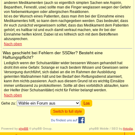
anderen Medikamenten (auch so eigentlich simplen Sachen wie Aspirin,
Bepanthen, Fenestil, usw) sollte man die Finger weglassen wegen der Gefahr
von Nebenwirkungen oder allergischen Reaktionen.
Ist es der Wunsch eines Patienten, dass man ihm bei der Einnahme eines
Medikamentes hilft, so kann dem nachgegeben werden. Das bedeutet, dass
ihr euch zunächst vergewissern solltet, dass das Medikament dem Patienten
gehört, es haltbar ist und euch damit vertraut machen, wie ihr bei der
Einnahme helfen könnt. Dabei ist es hilfreich sich mit dem Betroffenen
abzusprechen.
Nach oben
Was geschieht bei Fehlern der SSDler? Besteht eine
Haftungspflicht?
Lediglich wenn der Schulsanitäter wider besseren Wissen gehandelt hat
droht ihm eine Gefahr. Solange er nach bestem Wissen und Gewissen seine
Versorgung durchführt, sich dabei an die im Rahmen der Ausbildung
gelernten Maßnahmen hält und bei Bedarf den Rettungsdienst alarmiert,
kann ihm nichts passieren. Auch aus diesem Grund ist es wichtig Einsätze
immer umfassend zu protokollieren. Sollte all dies vorbildlich ablaufen, kann
der Helfer (hier Schulsanitäter) nicht für Fehler belangt werden.
Nach oben
Gehe zu:
Switch to full style
Powered by
phpBB
© phpBB Group.
phpBB Mobile / SEO by
Artodia
.