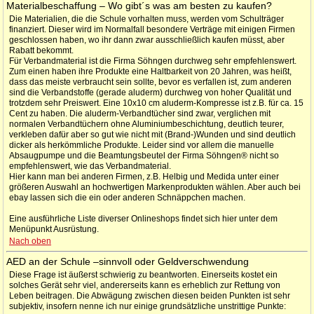
Materialbeschaffung – Wo gibt´s was am besten zu kaufen?
Die Materialien, die die Schule vorhalten muss, werden vom Schulträger
finanziert. Dieser wird im Normalfall besondere Verträge mit einigen Firmen
geschlossen haben, wo ihr dann zwar ausschließlich kaufen müsst, aber
Rabatt bekommt.
Für Verbandmaterial ist die Firma Söhngen durchweg sehr empfehlenswert.
Zum einen haben ihre Produkte eine Haltbarkeit von 20 Jahren, was heißt,
dass das meiste verbraucht sein sollte, bevor es verfallen ist, zum anderen
sind die Verbandstoffe (gerade aluderm) durchweg von hoher Qualität und
trotzdem sehr Preiswert. Eine 10x10 cm aluderm-Kompresse ist z.B. für ca. 15
Cent zu haben. Die aluderm-Verbandtücher sind zwar, verglichen mit
normalen Verbandtüchern ohne Aluminiumbeschichtung, deutlich teurer,
verkleben dafür aber so gut wie nicht mit (Brand-)Wunden und sind deutlich
dicker als herkömmliche Produkte. Leider sind vor allem die manuelle
Absaugpumpe und die Beamtungsbeutel der Firma Söhngen® nicht so
empfehlenswert, wie das Verbandmaterial.
Hier kann man bei anderen Firmen, z.B. Helbig und Medida unter einer
größeren Auswahl an hochwertigen Markenprodukten wählen. Aber auch bei
ebay lassen sich die ein oder anderen Schnäppchen machen.
Eine ausführliche Liste diverser Onlineshops findet sich hier unter dem
Menüpunkt Ausrüstung.
Nach oben
AED an der Schule –sinnvoll oder Geldverschwendung
Diese Frage ist äußerst schwierig zu beantworten. Einerseits kostet ein
solches Gerät sehr viel, andererseits kann es erheblich zur Rettung von
Leben beitragen. Die Abwägung zwischen diesen beiden Punkten ist sehr
subjektiv, insofern nenne ich nur einige grundsätzliche unstrittige Punkte: