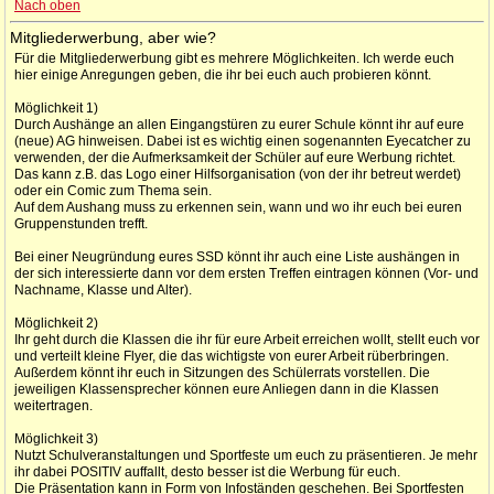
Nach oben
Mitgliederwerbung, aber wie?
Für die Mitgliederwerbung gibt es mehrere Möglichkeiten. Ich werde euch
hier einige Anregungen geben, die ihr bei euch auch probieren könnt.
Möglichkeit 1)
Durch Aushänge an allen Eingangstüren zu eurer Schule könnt ihr auf eure
(neue) AG hinweisen. Dabei ist es wichtig einen sogenannten Eyecatcher zu
verwenden, der die Aufmerksamkeit der Schüler auf eure Werbung richtet.
Das kann z.B. das Logo einer Hilfsorganisation (von der ihr betreut werdet)
oder ein Comic zum Thema sein.
Auf dem Aushang muss zu erkennen sein, wann und wo ihr euch bei euren
Gruppenstunden trefft.
Bei einer Neugründung eures SSD könnt ihr auch eine Liste aushängen in
der sich interessierte dann vor dem ersten Treffen eintragen können (Vor- und
Nachname, Klasse und Alter).
Möglichkeit 2)
Ihr geht durch die Klassen die ihr für eure Arbeit erreichen wollt, stellt euch vor
und verteilt kleine Flyer, die das wichtigste von eurer Arbeit rüberbringen.
Außerdem könnt ihr euch in Sitzungen des Schülerrats vorstellen. Die
jeweiligen Klassensprecher können eure Anliegen dann in die Klassen
weitertragen.
Möglichkeit 3)
Nutzt Schulveranstaltungen und Sportfeste um euch zu präsentieren. Je mehr
ihr dabei POSITIV auffallt, desto besser ist die Werbung für euch.
Die Präsentation kann in Form von Infoständen geschehen. Bei Sportfesten