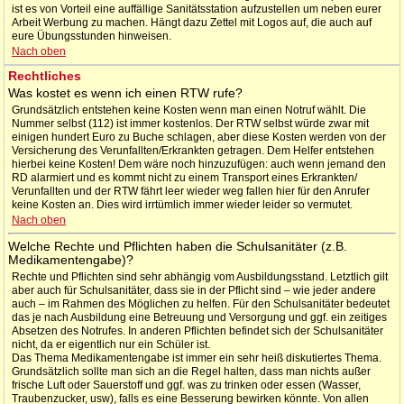
ist es von Vorteil eine auffällige Sanitätsstation aufzustellen um neben eurer
Arbeit Werbung zu machen. Hängt dazu Zettel mit Logos auf, die auch auf
eure Übungsstunden hinweisen.
Nach oben
Rechtliches
Was kostet es wenn ich einen RTW rufe?
Grundsätzlich entstehen keine Kosten wenn man einen Notruf wählt. Die
Nummer selbst (112) ist immer kostenlos. Der RTW selbst würde zwar mit
einigen hundert Euro zu Buche schlagen, aber diese Kosten werden von der
Versicherung des Verunfallten/Erkrankten getragen. Dem Helfer entstehen
hierbei keine Kosten! Dem wäre noch hinzuzufügen: auch wenn jemand den
RD alarmiert und es kommt nicht zu einem Transport eines Erkrankten/
Verunfallten und der RTW fährt leer wieder weg fallen hier für den Anrufer
keine Kosten an. Dies wird irrtümlich immer wieder leider so vermutet.
Nach oben
Welche Rechte und Pflichten haben die Schulsanitäter (z.B.
Medikamentengabe)?
Rechte und Pflichten sind sehr abhängig vom Ausbildungsstand. Letztlich gilt
aber auch für Schulsanitäter, dass sie in der Pflicht sind – wie jeder andere
auch – im Rahmen des Möglichen zu helfen. Für den Schulsanitäter bedeutet
das je nach Ausbildung eine Betreuung und Versorgung und ggf. ein zeitiges
Absetzen des Notrufes. In anderen Pflichten befindet sich der Schulsanitäter
nicht, da er eigentlich nur ein Schüler ist.
Das Thema Medikamentengabe ist immer ein sehr heiß diskutiertes Thema.
Grundsätzlich sollte man sich an die Regel halten, dass man nichts außer
frische Luft oder Sauerstoff und ggf. was zu trinken oder essen (Wasser,
Traubenzucker, usw), falls es eine Besserung bewirken könnte. Von allen