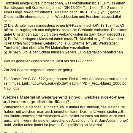
Trotzdem einige kurze Informationen, was vorzuhalten ist: 1) Es muss einen
Sanitätsraum mit Krankentrage nach DIN 13 024 Teil 1 oder Teil 2 oder mit
einer Liege, sowie mit einem EH-Kasten nach DIN 13 157 (Typ C) geben.
Dieser sollte ebenerdig und mit Waschbecken und Fenstern ausgestattet
sein.
2) Die Schule muss mindestens einen EH-Kasten nach DIN 13 157 (Typ C)
öffentlich zugänglich und möglichst zentral im Gebäude vorhalten. Dies kann
unter Umständen auch durch den Verbandkasten im San-Raum gedeckt sein.
3) Bei Wandertagen / Klassenfahrten muss EH-Material mitgeführt werden
4) An Orten mit größerer Gefährdung (z.B. Chemie, Physik, Werkstätten,
Turnhalle) sind ebenfalls EH-Materialien vorzuhalten
5) Je nach Größe der Schule müssen weitere EH-Materialien bereitstehen
Wer es genauer wissen möchte, liest bei der GUV nach:
Zur Zeit ist dazu folgende Broschüre gültig:
Die Broschüre GUV I-512 gibt genauere Details, wie viel Material vorhanden
sein muss. Link: http://www.euk-info.de/fileadmin/PDF_Arc...-Maerz_2006.pdf
Nach oben
Welches Material ist weitergehend sinnvoll, welches nice-to-have
und welches eigentlich überflüssig?
Zunächst ein einfacher Grundsatz, es ist immer nur sinnvoll, das Material zu
haben, mit welchem man auch umgehen kann. Das heißt, wenn später z.B.
ein Blutdruckmessgerät empfohlen wird, solltet ihr euch nur dann auch eins
anschaffen, wenn ihr eine entsprechende Ausbildung (z.B. San-A oder höher)
habt. Weiter unten findet ihr jeweils Beispiellisten an Material.