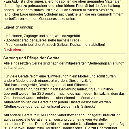
- Ein AED ist sicher super, allerdings sollten die oben genannten Materialen,
die häufiger zu gebrauchen sind, eine höhere Priorität bei der Anschaffung
haben. Besonders sinnvoll ist ein AED an Schulen mit vielen Schülern,
ländlicher Lage und/oder Schülern mit Krankheiten, die ein Kammerflimmern
herbeiführen könnten. Genaueres dazu unten.
Eigentlich unnötig:
- Infusionen, Zugänge und alles, was dazugehört
- BZ-Messgerät (genaueres siehe nächste Frage)
- Medikamente jeglicher Art (auch Salben, Kopfschmerztabletten)
Nach oben
Wartung und Pflege der Geräte
Alle eingesetzten Geräte sind nach der mitgelieferten "Bedienungsanleitung"
zu handhaben.
Für viele Geräte reicht eine "Einweisung" in ein Modell und somit dürfen
andere Modelle auch eingesetzt werden. Dies gilt z.B. für
Blutdruckmessgeräte, Beatmungsbeutel und Sitfnecks.
Geräte müssen grundsätzlich nach Bedienungsanleitung auf Funktion
überprüft werden. Im SSD empfiehlt sich dies nach jedem Einsatz, in dem das
Gerät benutzt wurde, mindestens aber einmal im Monat zu tun.
Außerdem sollten die Geräte nach jedem Einsatz desinfiziert werden
(Stethoskope) oder danach entsorgt werden (z.B. Stifnecks).
Auf andere Geräte, z.B. AED oder Sauerstoffbehandlungsgerät, braucht ihr
auf das spezielle Gerät eine Einweisung durch eine vom Hersteller
autorisierte Person. Diese Geräte müssen unter Umständen auch regelmäßig
(z.B. alle zwei Jahre) zum Hersteller, Händler oder TÜV, zur Überprüfung.