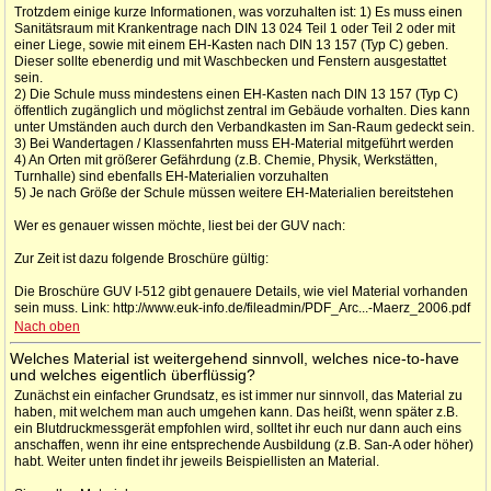
Trotzdem einige kurze Informationen, was vorzuhalten ist: 1) Es muss einen
Sanitätsraum mit Krankentrage nach DIN 13 024 Teil 1 oder Teil 2 oder mit
einer Liege, sowie mit einem EH-Kasten nach DIN 13 157 (Typ C) geben.
Dieser sollte ebenerdig und mit Waschbecken und Fenstern ausgestattet
sein.
2) Die Schule muss mindestens einen EH-Kasten nach DIN 13 157 (Typ C)
öffentlich zugänglich und möglichst zentral im Gebäude vorhalten. Dies kann
unter Umständen auch durch den Verbandkasten im San-Raum gedeckt sein.
3) Bei Wandertagen / Klassenfahrten muss EH-Material mitgeführt werden
4) An Orten mit größerer Gefährdung (z.B. Chemie, Physik, Werkstätten,
Turnhalle) sind ebenfalls EH-Materialien vorzuhalten
5) Je nach Größe der Schule müssen weitere EH-Materialien bereitstehen
Wer es genauer wissen möchte, liest bei der GUV nach:
Zur Zeit ist dazu folgende Broschüre gültig:
Die Broschüre GUV I-512 gibt genauere Details, wie viel Material vorhanden
sein muss. Link: http://www.euk-info.de/fileadmin/PDF_Arc...-Maerz_2006.pdf
Nach oben
Welches Material ist weitergehend sinnvoll, welches nice-to-have
und welches eigentlich überflüssig?
Zunächst ein einfacher Grundsatz, es ist immer nur sinnvoll, das Material zu
haben, mit welchem man auch umgehen kann. Das heißt, wenn später z.B.
ein Blutdruckmessgerät empfohlen wird, solltet ihr euch nur dann auch eins
anschaffen, wenn ihr eine entsprechende Ausbildung (z.B. San-A oder höher)
habt. Weiter unten findet ihr jeweils Beispiellisten an Material.