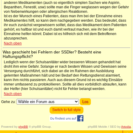
anderen Medikamenten (auch so eigentlich simplen Sachen wie Aspirin,
Bepanthen, Fenestil, usw) sollte man die Finger weglassen wegen der Gefahr
von Nebenwirkungen oder allergischen Reaktionen.
Ist es der Wunsch eines Patienten, dass man ihm bei der Einnahme eines
Medikamentes hilft, so kann dem nachgegeben werden. Das bedeutet, dass
ihr euch zunächst vergewissern solltet, dass das Medikament dem Patienten
gehört, es haltbar ist und euch damit vertraut machen, wie ihr bei der
Einnahme helfen könnt. Dabei ist es hilfreich sich mit dem Betroffenen
abzusprechen.
Nach oben
Was geschieht bei Fehlern der SSDler? Besteht eine
Haftungspflicht?
Lediglich wenn der Schulsanitäter wider besseren Wissen gehandelt hat
droht ihm eine Gefahr. Solange er nach bestem Wissen und Gewissen seine
Versorgung durchführt, sich dabei an die im Rahmen der Ausbildung
gelernten Maßnahmen hält und bei Bedarf den Rettungsdienst alarmiert,
kann ihm nichts passieren. Auch aus diesem Grund ist es wichtig Einsätze
immer umfassend zu protokollieren. Sollte all dies vorbildlich ablaufen, kann
der Helfer (hier Schulsanitäter) nicht für Fehler belangt werden.
Nach oben
Gehe zu:
Switch to full style
Powered by
phpBB
© phpBB Group.
phpBB Mobile / SEO by
Artodia
.