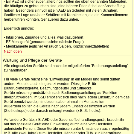
- Ein AED ist sicher super, allerdings sollten die oben genannten Materialen,
die häufiger zu gebrauchen sind, eine höhere Priorität bei der Anschaffung
haben. Besonders sinnvoll ist ein AED an Schulen mit vielen Schülern,
ländlicher Lage und/oder Schülern mit Krankheiten, die ein Kammerflimmern
herbeiführen könnten. Genaueres dazu unten.
Eigentlich unnötig:
- Infusionen, Zugänge und alles, was dazugehört
- BZ-Messgerät (genaueres siehe nächste Frage)
- Medikamente jeglicher Art (auch Salben, Kopfschmerztabletten)
Nach oben
Wartung und Pflege der Geräte
Alle eingesetzten Geräte sind nach der mitgelieferten "Bedienungsanleitung"
zu handhaben.
Für viele Geräte reicht eine "Einweisung" in ein Modell und somit dürfen
andere Modelle auch eingesetzt werden. Dies gilt z.B. für
Blutdruckmessgeräte, Beatmungsbeutel und Sitfnecks.
Geräte müssen grundsätzlich nach Bedienungsanleitung auf Funktion
überprüft werden. Im SSD empfiehlt sich dies nach jedem Einsatz, in dem das
Gerät benutzt wurde, mindestens aber einmal im Monat zu tun.
Außerdem sollten die Geräte nach jedem Einsatz desinfiziert werden
(Stethoskope) oder danach entsorgt werden (z.B. Stifnecks).
Auf andere Geräte, z.B. AED oder Sauerstoffbehandlungsgerät, braucht ihr
auf das spezielle Gerät eine Einweisung durch eine vom Hersteller
autorisierte Person. Diese Geräte müssen unter Umständen auch regelmäßig
(z.B. alle zwei Jahre) zum Hersteller, Händler oder TÜV, zur Überprüfung.