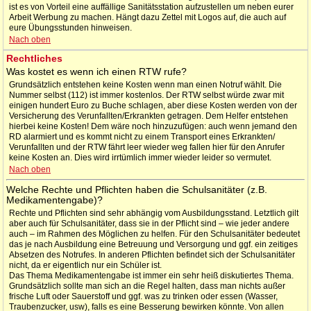
ist es von Vorteil eine auffällige Sanitätsstation aufzustellen um neben eurer
Arbeit Werbung zu machen. Hängt dazu Zettel mit Logos auf, die auch auf
eure Übungsstunden hinweisen.
Nach oben
Rechtliches
Was kostet es wenn ich einen RTW rufe?
Grundsätzlich entstehen keine Kosten wenn man einen Notruf wählt. Die
Nummer selbst (112) ist immer kostenlos. Der RTW selbst würde zwar mit
einigen hundert Euro zu Buche schlagen, aber diese Kosten werden von der
Versicherung des Verunfallten/Erkrankten getragen. Dem Helfer entstehen
hierbei keine Kosten! Dem wäre noch hinzuzufügen: auch wenn jemand den
RD alarmiert und es kommt nicht zu einem Transport eines Erkrankten/
Verunfallten und der RTW fährt leer wieder weg fallen hier für den Anrufer
keine Kosten an. Dies wird irrtümlich immer wieder leider so vermutet.
Nach oben
Welche Rechte und Pflichten haben die Schulsanitäter (z.B.
Medikamentengabe)?
Rechte und Pflichten sind sehr abhängig vom Ausbildungsstand. Letztlich gilt
aber auch für Schulsanitäter, dass sie in der Pflicht sind – wie jeder andere
auch – im Rahmen des Möglichen zu helfen. Für den Schulsanitäter bedeutet
das je nach Ausbildung eine Betreuung und Versorgung und ggf. ein zeitiges
Absetzen des Notrufes. In anderen Pflichten befindet sich der Schulsanitäter
nicht, da er eigentlich nur ein Schüler ist.
Das Thema Medikamentengabe ist immer ein sehr heiß diskutiertes Thema.
Grundsätzlich sollte man sich an die Regel halten, dass man nichts außer
frische Luft oder Sauerstoff und ggf. was zu trinken oder essen (Wasser,
Traubenzucker, usw), falls es eine Besserung bewirken könnte. Von allen