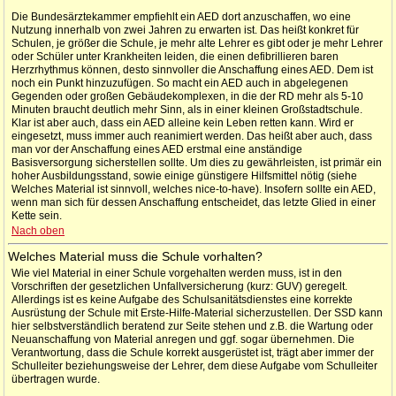
Die Bundesärztekammer empfiehlt ein AED dort anzuschaffen, wo eine
Nutzung innerhalb von zwei Jahren zu erwarten ist. Das heißt konkret für
Schulen, je größer die Schule, je mehr alte Lehrer es gibt oder je mehr Lehrer
oder Schüler unter Krankheiten leiden, die einen defibrillieren baren
Herzrhythmus können, desto sinnvoller die Anschaffung eines AED. Dem ist
noch ein Punkt hinzuzufügen. So macht ein AED auch in abgelegenen
Gegenden oder großen Gebäudekomplexen, in die der RD mehr als 5-10
Minuten braucht deutlich mehr Sinn, als in einer kleinen Großstadtschule.
Klar ist aber auch, dass ein AED alleine kein Leben retten kann. Wird er
eingesetzt, muss immer auch reanimiert werden. Das heißt aber auch, dass
man vor der Anschaffung eines AED erstmal eine anständige
Basisversorgung sicherstellen sollte. Um dies zu gewährleisten, ist primär ein
hoher Ausbildungsstand, sowie einige günstigere Hilfsmittel nötig (siehe
Welches Material ist sinnvoll, welches nice-to-have). Insofern sollte ein AED,
wenn man sich für dessen Anschaffung entscheidet, das letzte Glied in einer
Kette sein.
Nach oben
Welches Material muss die Schule vorhalten?
Wie viel Material in einer Schule vorgehalten werden muss, ist in den
Vorschriften der gesetzlichen Unfallversicherung (kurz: GUV) geregelt.
Allerdings ist es keine Aufgabe des Schulsanitätsdienstes eine korrekte
Ausrüstung der Schule mit Erste-Hilfe-Material sicherzustellen. Der SSD kann
hier selbstverständlich beratend zur Seite stehen und z.B. die Wartung oder
Neuanschaffung von Material anregen und ggf. sogar übernehmen. Die
Verantwortung, dass die Schule korrekt ausgerüstet ist, trägt aber immer der
Schulleiter beziehungsweise der Lehrer, dem diese Aufgabe vom Schulleiter
übertragen wurde.