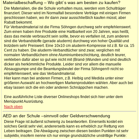
Materialbeschaffung – Wo gibt´s was am besten zu kaufen?
Die Materialien, die die Schule vorhalten muss, werden vom Schulträger
finanziert. Dieser wird im Normalfall besondere Verträge mit einigen Firmen
geschlossen haben, wo ihr dann zwar ausschließlich kaufen müsst, aber
Rabatt bekommt.
Für Verbandmaterial ist die Firma Söhngen durchweg sehr empfehlenswert.
Zum einen haben ihre Produkte eine Haltbarkeit von 20 Jahren, was heißt,
dass das meiste verbraucht sein sollte, bevor es verfallen ist, zum anderen
sind die Verbandstoffe (gerade aluderm) durchweg von hoher Qualität und
trotzdem sehr Preiswert. Eine 10x10 cm aluderm-Kompresse ist z.B. für ca. 15
Cent zu haben. Die aluderm-Verbandtücher sind zwar, verglichen mit
normalen Verbandtüchern ohne Aluminiumbeschichtung, deutlich teurer,
verkleben dafür aber so gut wie nicht mit (Brand-)Wunden und sind deutlich
dicker als herkömmliche Produkte. Leider sind vor allem die manuelle
Absaugpumpe und die Beamtungsbeutel der Firma Söhngen® nicht so
empfehlenswert, wie das Verbandmaterial.
Hier kann man bei anderen Firmen, z.B. Helbig und Medida unter einer
größeren Auswahl an hochwertigen Markenprodukten wählen. Aber auch bei
ebay lassen sich die ein oder anderen Schnäppchen machen.
Eine ausführliche Liste diverser Onlineshops findet sich hier unter dem
Menüpunkt Ausrüstung.
Nach oben
AED an der Schule –sinnvoll oder Geldverschwendung
Diese Frage ist äußerst schwierig zu beantworten. Einerseits kostet ein
solches Gerät sehr viel, andererseits kann es erheblich zur Rettung von
Leben beitragen. Die Abwägung zwischen diesen beiden Punkten ist sehr
subjektiv, insofern nenne ich nur einige grundsätzliche unstrittige Punkte: