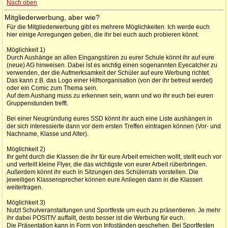
Nach oben
Mitgliederwerbung, aber wie?
Für die Mitgliederwerbung gibt es mehrere Möglichkeiten. Ich werde euch
hier einige Anregungen geben, die ihr bei euch auch probieren könnt.
Möglichkeit 1)
Durch Aushänge an allen Eingangstüren zu eurer Schule könnt ihr auf eure
(neue) AG hinweisen. Dabei ist es wichtig einen sogenannten Eyecatcher zu
verwenden, der die Aufmerksamkeit der Schüler auf eure Werbung richtet.
Das kann z.B. das Logo einer Hilfsorganisation (von der ihr betreut werdet)
oder ein Comic zum Thema sein.
Auf dem Aushang muss zu erkennen sein, wann und wo ihr euch bei euren
Gruppenstunden trefft.
Bei einer Neugründung eures SSD könnt ihr auch eine Liste aushängen in
der sich interessierte dann vor dem ersten Treffen eintragen können (Vor- und
Nachname, Klasse und Alter).
Möglichkeit 2)
Ihr geht durch die Klassen die ihr für eure Arbeit erreichen wollt, stellt euch vor
und verteilt kleine Flyer, die das wichtigste von eurer Arbeit rüberbringen.
Außerdem könnt ihr euch in Sitzungen des Schülerrats vorstellen. Die
jeweiligen Klassensprecher können eure Anliegen dann in die Klassen
weitertragen.
Möglichkeit 3)
Nutzt Schulveranstaltungen und Sportfeste um euch zu präsentieren. Je mehr
ihr dabei POSITIV auffallt, desto besser ist die Werbung für euch.
Die Präsentation kann in Form von Infoständen geschehen. Bei Sportfesten