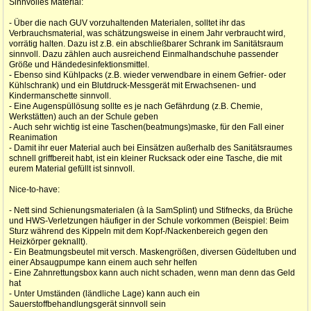
Sinnvolles Material:
- Über die nach GUV vorzuhaltenden Materialen, solltet ihr das
Verbrauchsmaterial, was schätzungsweise in einem Jahr verbraucht wird,
vorrätig halten. Dazu ist z.B. ein abschließbarer Schrank im Sanitätsraum
sinnvoll. Dazu zählen auch ausreichend Einmalhandschuhe passender
Größe und Händedesinfektionsmittel.
- Ebenso sind Kühlpacks (z.B. wieder verwendbare in einem Gefrier- oder
Kühlschrank) und ein Blutdruck-Messgerät mit Erwachsenen- und
Kindermanschette sinnvoll.
- Eine Augenspüllösung sollte es je nach Gefährdung (z.B. Chemie,
Werkstätten) auch an der Schule geben
- Auch sehr wichtig ist eine Taschen(beatmungs)maske, für den Fall einer
Reanimation
- Damit ihr euer Material auch bei Einsätzen außerhalb des Sanitätsraumes
schnell griffbereit habt, ist ein kleiner Rucksack oder eine Tasche, die mit
eurem Material gefüllt ist sinnvoll.
Nice-to-have:
- Nett sind Schienungsmaterialen (à la SamSplint) und Stifnecks, da Brüche
und HWS-Verletzungen häufiger in der Schule vorkommen (Beispiel: Beim
Sturz während des Kippeln mit dem Kopf-/Nackenbereich gegen den
Heizkörper geknallt).
- Ein Beatmungsbeutel mit versch. Maskengrößen, diversen Güdeltuben und
einer Absaugpumpe kann einem auch sehr helfen
- Eine Zahnrettungsbox kann auch nicht schaden, wenn man denn das Geld
hat
- Unter Umständen (ländliche Lage) kann auch ein
Sauerstoffbehandlungsgerät sinnvoll sein