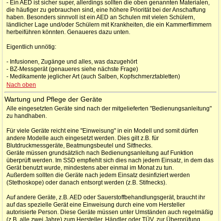
- Ein AED ist sicher super, allerdings sollten die oben genannten Materialen,
die häufiger zu gebrauchen sind, eine höhere Priorität bei der Anschaffung
haben. Besonders sinnvoll ist ein AED an Schulen mit vielen Schülern,
ländlicher Lage und/oder Schülern mit Krankheiten, die ein Kammerflimmern
herbeiführen könnten. Genaueres dazu unten.
Eigentlich unnötig:
- Infusionen, Zugänge und alles, was dazugehört
- BZ-Messgerät (genaueres siehe nächste Frage)
- Medikamente jeglicher Art (auch Salben, Kopfschmerztabletten)
Nach oben
Wartung und Pflege der Geräte
Alle eingesetzten Geräte sind nach der mitgelieferten "Bedienungsanleitung"
zu handhaben.
Für viele Geräte reicht eine "Einweisung" in ein Modell und somit dürfen
andere Modelle auch eingesetzt werden. Dies gilt z.B. für
Blutdruckmessgeräte, Beatmungsbeutel und Sitfnecks.
Geräte müssen grundsätzlich nach Bedienungsanleitung auf Funktion
überprüft werden. Im SSD empfiehlt sich dies nach jedem Einsatz, in dem das
Gerät benutzt wurde, mindestens aber einmal im Monat zu tun.
Außerdem sollten die Geräte nach jedem Einsatz desinfiziert werden
(Stethoskope) oder danach entsorgt werden (z.B. Stifnecks).
Auf andere Geräte, z.B. AED oder Sauerstoffbehandlungsgerät, braucht ihr
auf das spezielle Gerät eine Einweisung durch eine vom Hersteller
autorisierte Person. Diese Geräte müssen unter Umständen auch regelmäßig
(z.B. alle zwei Jahre) zum Hersteller, Händler oder TÜV, zur Überprüfung.