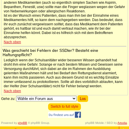
anderen Medikamenten (auch so eigentlich simplen Sachen wie Aspirin,
Bepanthen, Fenestil, usw) sollte man die Finger weglassen wegen der Gefahr
von Nebenwirkungen oder allergischen Reaktionen.
Ist es der Wunsch eines Patienten, dass man ihm bei der Einnahme eines
Medikamentes hilft, so kann dem nachgegeben werden. Das bedeutet, dass
ihr euch zunächst vergewissern solltet, dass das Medikament dem Patienten
gehört, es haltbar ist und euch damit vertraut machen, wie ihr bei der
Einnahme helfen könnt. Dabei ist es hilfreich sich mit dem Betroffenen
abzusprechen.
Nach oben
Was geschieht bei Fehlern der SSDler? Besteht eine
Haftungspflicht?
Lediglich wenn der Schulsanitäter wider besseren Wissen gehandelt hat
droht ihm eine Gefahr. Solange er nach bestem Wissen und Gewissen seine
Versorgung durchführt, sich dabei an die im Rahmen der Ausbildung
gelernten Maßnahmen hält und bei Bedarf den Rettungsdienst alarmiert,
kann ihm nichts passieren. Auch aus diesem Grund ist es wichtig Einsätze
immer umfassend zu protokollieren. Sollte all dies vorbildlich ablaufen, kann
der Helfer (hier Schulsanitäter) nicht für Fehler belangt werden.
Nach oben
Gehe zu:
Switch to full style
Powered by
phpBB
© phpBB Group.
phpBB Mobile / SEO by
Artodia
.