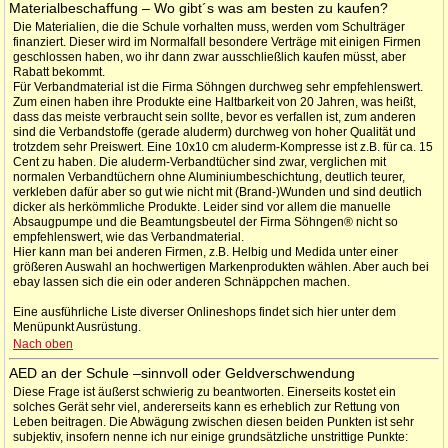
Materialbeschaffung – Wo gibt´s was am besten zu kaufen?
Die Materialien, die die Schule vorhalten muss, werden vom Schulträger
finanziert. Dieser wird im Normalfall besondere Verträge mit einigen Firmen
geschlossen haben, wo ihr dann zwar ausschließlich kaufen müsst, aber
Rabatt bekommt.
Für Verbandmaterial ist die Firma Söhngen durchweg sehr empfehlenswert.
Zum einen haben ihre Produkte eine Haltbarkeit von 20 Jahren, was heißt,
dass das meiste verbraucht sein sollte, bevor es verfallen ist, zum anderen
sind die Verbandstoffe (gerade aluderm) durchweg von hoher Qualität und
trotzdem sehr Preiswert. Eine 10x10 cm aluderm-Kompresse ist z.B. für ca. 15
Cent zu haben. Die aluderm-Verbandtücher sind zwar, verglichen mit
normalen Verbandtüchern ohne Aluminiumbeschichtung, deutlich teurer,
verkleben dafür aber so gut wie nicht mit (Brand-)Wunden und sind deutlich
dicker als herkömmliche Produkte. Leider sind vor allem die manuelle
Absaugpumpe und die Beamtungsbeutel der Firma Söhngen® nicht so
empfehlenswert, wie das Verbandmaterial.
Hier kann man bei anderen Firmen, z.B. Helbig und Medida unter einer
größeren Auswahl an hochwertigen Markenprodukten wählen. Aber auch bei
ebay lassen sich die ein oder anderen Schnäppchen machen.
Eine ausführliche Liste diverser Onlineshops findet sich hier unter dem
Menüpunkt Ausrüstung.
Nach oben
AED an der Schule –sinnvoll oder Geldverschwendung
Diese Frage ist äußerst schwierig zu beantworten. Einerseits kostet ein
solches Gerät sehr viel, andererseits kann es erheblich zur Rettung von
Leben beitragen. Die Abwägung zwischen diesen beiden Punkten ist sehr
subjektiv, insofern nenne ich nur einige grundsätzliche unstrittige Punkte: