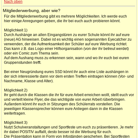
Nach oben
Mitgliederwerbung, aber wie?
Für die Mitgliederwerbung gibt es mehrere Möglichkeiten. Ich werde euch
hier einige Anregungen geben, die ihr bei euch auch probieren könnt.
Möglichkeit 1)
Durch Aushänge an allen Eingangstüren zu eurer Schule könnt ihr auf eure
(neue) AG hinweisen. Dabei ist es wichtig einen sogenannten Eyecatcher zu
verwenden, der die Aufmerksamkeit der Schüler auf eure Werbung richtet.
Das kann z.B. das Logo einer Hilfsorganisation (von der ihr betreut werdet)
oder ein Comic zum Thema sein.
Auf dem Aushang muss zu erkennen sein, wann und wo ihr euch bei euren
Gruppenstunden trefft.
Bei einer Neugründung eures SSD könnt ihr auch eine Liste aushängen in
der sich interessierte dann vor dem ersten Treffen eintragen können (Vor- und
Nachname, Klasse und Alter).
Möglichkeit 2)
Ihr geht durch die Klassen die ihr für eure Arbeit erreichen wollt, stellt euch vor
und verteilt kleine Flyer, die das wichtigste von eurer Arbeit rüberbringen.
Außerdem könnt ihr euch in Sitzungen des Schülerrats vorstellen. Die
jeweiligen Klassensprecher können eure Anliegen dann in die Klassen
weitertragen.
Möglichkeit 3)
Nutzt Schulveranstaltungen und Sportfeste um euch zu präsentieren. Je mehr
ihr dabei POSITIV auffallt, desto besser ist die Werbung für euch.
Die Präsentation kann in Form von Infoständen geschehen. Bei Sportfesten