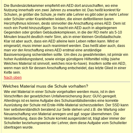
Die Bundesärztekammer empfiehlt ein AED dort anzuschaffen, wo eine
Nutzung innerhalb von zwei Jahren zu erwarten ist. Das heißt konkret für
Schulen, je größer die Schule, je mehr alte Lehrer es gibt oder je mehr Lehrer
oder Schüler unter Krankheiten leiden, die einen defibrillieren baren
Herzrhythmus können, desto sinnvoller die Anschaffung eines AED. Dem ist
noch ein Punkt hinzuzufügen. So macht ein AED auch in abgelegenen
Gegenden oder großen Gebäudekomplexen, in die der RD mehr als 5-10
Minuten braucht deutlich mehr Sinn, als in einer kleinen Großstadtschule.
Klar ist aber auch, dass ein AED alleine kein Leben retten kann. Wird er
eingesetzt, muss immer auch reanimiert werden. Das heißt aber auch, dass
man vor der Anschaffung eines AED erstmal eine anständige
Basisversorgung sicherstellen sollte. Um dies zu gewährleisten, ist primär ein
hoher Ausbildungsstand, sowie einige günstigere Hilfsmittel nötig (siehe
Welches Material ist sinnvoll, welches nice-to-have). Insofern sollte ein AED,
wenn man sich für dessen Anschaffung entscheidet, das letzte Glied in einer
Kette sein.
Nach oben
Welches Material muss die Schule vorhalten?
Wie viel Material in einer Schule vorgehalten werden muss, ist in den
Vorschriften der gesetzlichen Unfallversicherung (kurz: GUV) geregelt.
Allerdings ist es keine Aufgabe des Schulsanitätsdienstes eine korrekte
Ausrüstung der Schule mit Erste-Hilfe-Material sicherzustellen. Der SSD kann
hier selbstverständlich beratend zur Seite stehen und z.B. die Wartung oder
Neuanschaffung von Material anregen und ggf. sogar übernehmen. Die
Verantwortung, dass die Schule korrekt ausgerüstet ist, trägt aber immer der
Schulleiter beziehungsweise der Lehrer, dem diese Aufgabe vom Schulleiter
übertragen wurde.