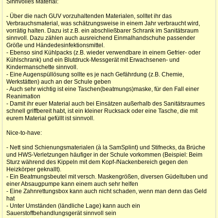
Sinnvolles Material:
- Über die nach GUV vorzuhaltenden Materialen, solltet ihr das
Verbrauchsmaterial, was schätzungsweise in einem Jahr verbraucht wird,
vorrätig halten. Dazu ist z.B. ein abschließbarer Schrank im Sanitätsraum
sinnvoll. Dazu zählen auch ausreichend Einmalhandschuhe passender
Größe und Händedesinfektionsmittel.
- Ebenso sind Kühlpacks (z.B. wieder verwendbare in einem Gefrier- oder
Kühlschrank) und ein Blutdruck-Messgerät mit Erwachsenen- und
Kindermanschette sinnvoll.
- Eine Augenspüllösung sollte es je nach Gefährdung (z.B. Chemie,
Werkstätten) auch an der Schule geben
- Auch sehr wichtig ist eine Taschen(beatmungs)maske, für den Fall einer
Reanimation
- Damit ihr euer Material auch bei Einsätzen außerhalb des Sanitätsraumes
schnell griffbereit habt, ist ein kleiner Rucksack oder eine Tasche, die mit
eurem Material gefüllt ist sinnvoll.
Nice-to-have:
- Nett sind Schienungsmaterialen (à la SamSplint) und Stifnecks, da Brüche
und HWS-Verletzungen häufiger in der Schule vorkommen (Beispiel: Beim
Sturz während des Kippeln mit dem Kopf-/Nackenbereich gegen den
Heizkörper geknallt).
- Ein Beatmungsbeutel mit versch. Maskengrößen, diversen Güdeltuben und
einer Absaugpumpe kann einem auch sehr helfen
- Eine Zahnrettungsbox kann auch nicht schaden, wenn man denn das Geld
hat
- Unter Umständen (ländliche Lage) kann auch ein
Sauerstoffbehandlungsgerät sinnvoll sein