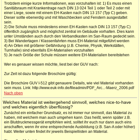
Trotzdem einige kurze Informationen, was vorzuhalten ist: 1) Es muss einen
Sanitätsraum mit Krankentrage nach DIN 13 024 Teil 1 oder Teil 2 oder mit
einer Liege, sowie mit einem EH-Kasten nach DIN 13 157 (Typ C) geben.
Dieser sollte ebenerdig und mit Waschbecken und Fenstern ausgestattet
sein.
2) Die Schule muss mindestens einen EH-Kasten nach DIN 13 157 (Typ C)
öffentlich zugänglich und möglichst zentral im Gebäude vorhalten. Dies kann
unter Umständen auch durch den Verbandkasten im San-Raum gedeckt sein.
3) Bei Wandertagen / Klassenfahrten muss EH-Material mitgeführt werden
4) An Orten mit größerer Gefährdung (z.B. Chemie, Physik, Werkstätten,
Turnhalle) sind ebenfalls EH-Materialien vorzuhalten
5) Je nach Größe der Schule müssen weitere EH-Materialien bereitstehen
Wer es genauer wissen möchte, liest bei der GUV nach:
Zur Zeit ist dazu folgende Broschüre gültig:
Die Broschüre GUV I-512 gibt genauere Details, wie viel Material vorhanden
sein muss. Link: http://www.euk-info.de/fileadmin/PDF_Arc...-Maerz_2006.pdf
Nach oben
Welches Material ist weitergehend sinnvoll, welches nice-to-have
und welches eigentlich überflüssig?
Zunächst ein einfacher Grundsatz, es ist immer nur sinnvoll, das Material zu
haben, mit welchem man auch umgehen kann. Das heißt, wenn später z.B.
ein Blutdruckmessgerät empfohlen wird, solltet ihr euch nur dann auch eins
anschaffen, wenn ihr eine entsprechende Ausbildung (z.B. San-A oder höher)
habt. Weiter unten findet ihr jeweils Beispiellisten an Material.