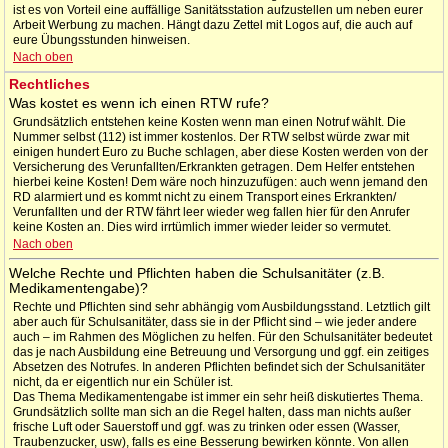
ist es von Vorteil eine auffällige Sanitätsstation aufzustellen um neben eurer
Arbeit Werbung zu machen. Hängt dazu Zettel mit Logos auf, die auch auf
eure Übungsstunden hinweisen.
Nach oben
Rechtliches
Was kostet es wenn ich einen RTW rufe?
Grundsätzlich entstehen keine Kosten wenn man einen Notruf wählt. Die
Nummer selbst (112) ist immer kostenlos. Der RTW selbst würde zwar mit
einigen hundert Euro zu Buche schlagen, aber diese Kosten werden von der
Versicherung des Verunfallten/Erkrankten getragen. Dem Helfer entstehen
hierbei keine Kosten! Dem wäre noch hinzuzufügen: auch wenn jemand den
RD alarmiert und es kommt nicht zu einem Transport eines Erkrankten/
Verunfallten und der RTW fährt leer wieder weg fallen hier für den Anrufer
keine Kosten an. Dies wird irrtümlich immer wieder leider so vermutet.
Nach oben
Welche Rechte und Pflichten haben die Schulsanitäter (z.B.
Medikamentengabe)?
Rechte und Pflichten sind sehr abhängig vom Ausbildungsstand. Letztlich gilt
aber auch für Schulsanitäter, dass sie in der Pflicht sind – wie jeder andere
auch – im Rahmen des Möglichen zu helfen. Für den Schulsanitäter bedeutet
das je nach Ausbildung eine Betreuung und Versorgung und ggf. ein zeitiges
Absetzen des Notrufes. In anderen Pflichten befindet sich der Schulsanitäter
nicht, da er eigentlich nur ein Schüler ist.
Das Thema Medikamentengabe ist immer ein sehr heiß diskutiertes Thema.
Grundsätzlich sollte man sich an die Regel halten, dass man nichts außer
frische Luft oder Sauerstoff und ggf. was zu trinken oder essen (Wasser,
Traubenzucker, usw), falls es eine Besserung bewirken könnte. Von allen