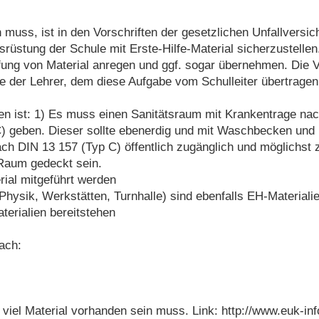
 muss, ist in den Vorschriften der gesetzlichen Unfallversic
rüstung der Schule mit Erste-Hilfe-Material sicherzustellen
ung von Material anregen und ggf. sogar übernehmen. Die V
se der Lehrer, dem diese Aufgabe vom Schulleiter übertrage
n ist: 1) Es muss einen Sanitätsraum mit Krankentrage nach 
 geben. Dieser sollte ebenerdig und mit Waschbecken und F
h DIN 13 157 (Typ C) öffentlich zugänglich und möglichst z
Raum gedeckt sein.
ial mitgeführt werden
hysik, Werkstätten, Turnhalle) sind ebenfalls EH-Materiali
erialien bereitstehen
ach:
 viel Material vorhanden sein muss. Link: http://www.euk-in