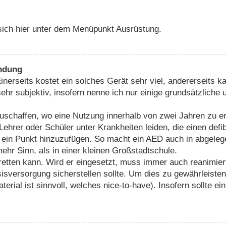
 sich hier unter dem Menüpunkt Ausrüstung.
endung
inerseits kostet ein solches Gerät sehr viel, andererseits k
r subjektiv, insofern nenne ich nur einige grundsätzliche u
chaffen, wo eine Nutzung innerhalb von zwei Jahren zu erwa
 Lehrer oder Schüler unter Krankheiten leiden, die einen def
ch ein Punkt hinzuzufügen. So macht ein AED auch in abge
ehr Sinn, als in einer kleinen Großstadtschule.
n retten kann. Wird er eingesetzt, muss immer auch reanimie
sversorgung sicherstellen sollte. Um dies zu gewährleisten,
aterial ist sinnvoll, welches nice-to-have). Insofern sollte