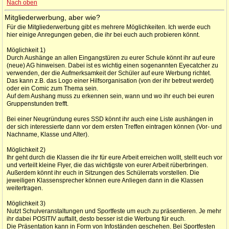
Nach oben
Mitgliederwerbung, aber wie?
Für die Mitgliederwerbung gibt es mehrere Möglichkeiten. Ich werde euch
hier einige Anregungen geben, die ihr bei euch auch probieren könnt.
Möglichkeit 1)
Durch Aushänge an allen Eingangstüren zu eurer Schule könnt ihr auf eure
(neue) AG hinweisen. Dabei ist es wichtig einen sogenannten Eyecatcher zu
verwenden, der die Aufmerksamkeit der Schüler auf eure Werbung richtet.
Das kann z.B. das Logo einer Hilfsorganisation (von der ihr betreut werdet)
oder ein Comic zum Thema sein.
Auf dem Aushang muss zu erkennen sein, wann und wo ihr euch bei euren
Gruppenstunden trefft.
Bei einer Neugründung eures SSD könnt ihr auch eine Liste aushängen in
der sich interessierte dann vor dem ersten Treffen eintragen können (Vor- und
Nachname, Klasse und Alter).
Möglichkeit 2)
Ihr geht durch die Klassen die ihr für eure Arbeit erreichen wollt, stellt euch vor
und verteilt kleine Flyer, die das wichtigste von eurer Arbeit rüberbringen.
Außerdem könnt ihr euch in Sitzungen des Schülerrats vorstellen. Die
jeweiligen Klassensprecher können eure Anliegen dann in die Klassen
weitertragen.
Möglichkeit 3)
Nutzt Schulveranstaltungen und Sportfeste um euch zu präsentieren. Je mehr
ihr dabei POSITIV auffallt, desto besser ist die Werbung für euch.
Die Präsentation kann in Form von Infoständen geschehen. Bei Sportfesten