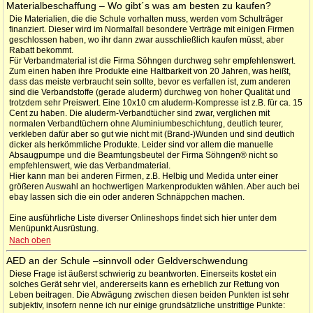
Materialbeschaffung – Wo gibt´s was am besten zu kaufen?
Die Materialien, die die Schule vorhalten muss, werden vom Schulträger
finanziert. Dieser wird im Normalfall besondere Verträge mit einigen Firmen
geschlossen haben, wo ihr dann zwar ausschließlich kaufen müsst, aber
Rabatt bekommt.
Für Verbandmaterial ist die Firma Söhngen durchweg sehr empfehlenswert.
Zum einen haben ihre Produkte eine Haltbarkeit von 20 Jahren, was heißt,
dass das meiste verbraucht sein sollte, bevor es verfallen ist, zum anderen
sind die Verbandstoffe (gerade aluderm) durchweg von hoher Qualität und
trotzdem sehr Preiswert. Eine 10x10 cm aluderm-Kompresse ist z.B. für ca. 15
Cent zu haben. Die aluderm-Verbandtücher sind zwar, verglichen mit
normalen Verbandtüchern ohne Aluminiumbeschichtung, deutlich teurer,
verkleben dafür aber so gut wie nicht mit (Brand-)Wunden und sind deutlich
dicker als herkömmliche Produkte. Leider sind vor allem die manuelle
Absaugpumpe und die Beamtungsbeutel der Firma Söhngen® nicht so
empfehlenswert, wie das Verbandmaterial.
Hier kann man bei anderen Firmen, z.B. Helbig und Medida unter einer
größeren Auswahl an hochwertigen Markenprodukten wählen. Aber auch bei
ebay lassen sich die ein oder anderen Schnäppchen machen.
Eine ausführliche Liste diverser Onlineshops findet sich hier unter dem
Menüpunkt Ausrüstung.
Nach oben
AED an der Schule –sinnvoll oder Geldverschwendung
Diese Frage ist äußerst schwierig zu beantworten. Einerseits kostet ein
solches Gerät sehr viel, andererseits kann es erheblich zur Rettung von
Leben beitragen. Die Abwägung zwischen diesen beiden Punkten ist sehr
subjektiv, insofern nenne ich nur einige grundsätzliche unstrittige Punkte: