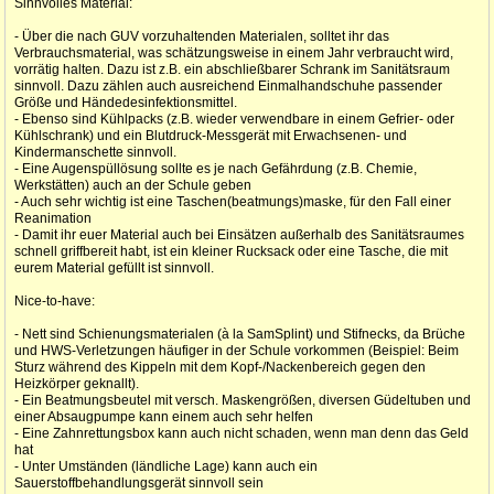
Sinnvolles Material:
- Über die nach GUV vorzuhaltenden Materialen, solltet ihr das
Verbrauchsmaterial, was schätzungsweise in einem Jahr verbraucht wird,
vorrätig halten. Dazu ist z.B. ein abschließbarer Schrank im Sanitätsraum
sinnvoll. Dazu zählen auch ausreichend Einmalhandschuhe passender
Größe und Händedesinfektionsmittel.
- Ebenso sind Kühlpacks (z.B. wieder verwendbare in einem Gefrier- oder
Kühlschrank) und ein Blutdruck-Messgerät mit Erwachsenen- und
Kindermanschette sinnvoll.
- Eine Augenspüllösung sollte es je nach Gefährdung (z.B. Chemie,
Werkstätten) auch an der Schule geben
- Auch sehr wichtig ist eine Taschen(beatmungs)maske, für den Fall einer
Reanimation
- Damit ihr euer Material auch bei Einsätzen außerhalb des Sanitätsraumes
schnell griffbereit habt, ist ein kleiner Rucksack oder eine Tasche, die mit
eurem Material gefüllt ist sinnvoll.
Nice-to-have:
- Nett sind Schienungsmaterialen (à la SamSplint) und Stifnecks, da Brüche
und HWS-Verletzungen häufiger in der Schule vorkommen (Beispiel: Beim
Sturz während des Kippeln mit dem Kopf-/Nackenbereich gegen den
Heizkörper geknallt).
- Ein Beatmungsbeutel mit versch. Maskengrößen, diversen Güdeltuben und
einer Absaugpumpe kann einem auch sehr helfen
- Eine Zahnrettungsbox kann auch nicht schaden, wenn man denn das Geld
hat
- Unter Umständen (ländliche Lage) kann auch ein
Sauerstoffbehandlungsgerät sinnvoll sein