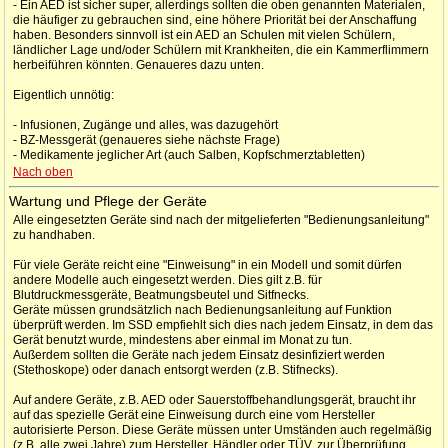
- Ein AED ist sicher super, allerdings sollten die oben genannten Materialen,
die häufiger zu gebrauchen sind, eine höhere Priorität bei der Anschaffung
haben. Besonders sinnvoll ist ein AED an Schulen mit vielen Schülern,
ländlicher Lage und/oder Schülern mit Krankheiten, die ein Kammerflimmern
herbeiführen könnten. Genaueres dazu unten.
Eigentlich unnötig:
- Infusionen, Zugänge und alles, was dazugehört
- BZ-Messgerät (genaueres siehe nächste Frage)
- Medikamente jeglicher Art (auch Salben, Kopfschmerztabletten)
Nach oben
Wartung und Pflege der Geräte
Alle eingesetzten Geräte sind nach der mitgelieferten "Bedienungsanleitung"
zu handhaben.
Für viele Geräte reicht eine "Einweisung" in ein Modell und somit dürfen
andere Modelle auch eingesetzt werden. Dies gilt z.B. für
Blutdruckmessgeräte, Beatmungsbeutel und Sitfnecks.
Geräte müssen grundsätzlich nach Bedienungsanleitung auf Funktion
überprüft werden. Im SSD empfiehlt sich dies nach jedem Einsatz, in dem das
Gerät benutzt wurde, mindestens aber einmal im Monat zu tun.
Außerdem sollten die Geräte nach jedem Einsatz desinfiziert werden
(Stethoskope) oder danach entsorgt werden (z.B. Stifnecks).
Auf andere Geräte, z.B. AED oder Sauerstoffbehandlungsgerät, braucht ihr
auf das spezielle Gerät eine Einweisung durch eine vom Hersteller
autorisierte Person. Diese Geräte müssen unter Umständen auch regelmäßig
(z.B. alle zwei Jahre) zum Hersteller, Händler oder TÜV, zur Überprüfung.