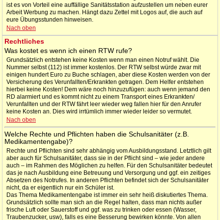
ist es von Vorteil eine auffällige Sanitätsstation aufzustellen um neben eurer
Arbeit Werbung zu machen. Hängt dazu Zettel mit Logos auf, die auch auf
eure Übungsstunden hinweisen.
Nach oben
Rechtliches
Was kostet es wenn ich einen RTW rufe?
Grundsätzlich entstehen keine Kosten wenn man einen Notruf wählt. Die
Nummer selbst (112) ist immer kostenlos. Der RTW selbst würde zwar mit
einigen hundert Euro zu Buche schlagen, aber diese Kosten werden von der
Versicherung des Verunfallten/Erkrankten getragen. Dem Helfer entstehen
hierbei keine Kosten! Dem wäre noch hinzuzufügen: auch wenn jemand den
RD alarmiert und es kommt nicht zu einem Transport eines Erkrankten/
Verunfallten und der RTW fährt leer wieder weg fallen hier für den Anrufer
keine Kosten an. Dies wird irrtümlich immer wieder leider so vermutet.
Nach oben
Welche Rechte und Pflichten haben die Schulsanitäter (z.B.
Medikamentengabe)?
Rechte und Pflichten sind sehr abhängig vom Ausbildungsstand. Letztlich gilt
aber auch für Schulsanitäter, dass sie in der Pflicht sind – wie jeder andere
auch – im Rahmen des Möglichen zu helfen. Für den Schulsanitäter bedeutet
das je nach Ausbildung eine Betreuung und Versorgung und ggf. ein zeitiges
Absetzen des Notrufes. In anderen Pflichten befindet sich der Schulsanitäter
nicht, da er eigentlich nur ein Schüler ist.
Das Thema Medikamentengabe ist immer ein sehr heiß diskutiertes Thema.
Grundsätzlich sollte man sich an die Regel halten, dass man nichts außer
frische Luft oder Sauerstoff und ggf. was zu trinken oder essen (Wasser,
Traubenzucker, usw), falls es eine Besserung bewirken könnte. Von allen