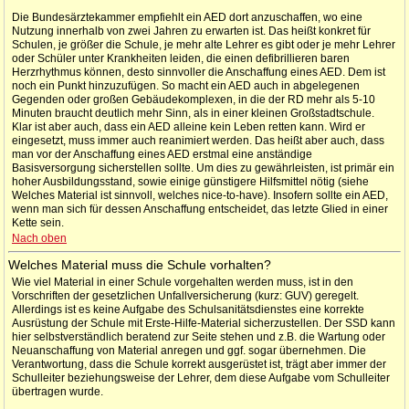
Die Bundesärztekammer empfiehlt ein AED dort anzuschaffen, wo eine
Nutzung innerhalb von zwei Jahren zu erwarten ist. Das heißt konkret für
Schulen, je größer die Schule, je mehr alte Lehrer es gibt oder je mehr Lehrer
oder Schüler unter Krankheiten leiden, die einen defibrillieren baren
Herzrhythmus können, desto sinnvoller die Anschaffung eines AED. Dem ist
noch ein Punkt hinzuzufügen. So macht ein AED auch in abgelegenen
Gegenden oder großen Gebäudekomplexen, in die der RD mehr als 5-10
Minuten braucht deutlich mehr Sinn, als in einer kleinen Großstadtschule.
Klar ist aber auch, dass ein AED alleine kein Leben retten kann. Wird er
eingesetzt, muss immer auch reanimiert werden. Das heißt aber auch, dass
man vor der Anschaffung eines AED erstmal eine anständige
Basisversorgung sicherstellen sollte. Um dies zu gewährleisten, ist primär ein
hoher Ausbildungsstand, sowie einige günstigere Hilfsmittel nötig (siehe
Welches Material ist sinnvoll, welches nice-to-have). Insofern sollte ein AED,
wenn man sich für dessen Anschaffung entscheidet, das letzte Glied in einer
Kette sein.
Nach oben
Welches Material muss die Schule vorhalten?
Wie viel Material in einer Schule vorgehalten werden muss, ist in den
Vorschriften der gesetzlichen Unfallversicherung (kurz: GUV) geregelt.
Allerdings ist es keine Aufgabe des Schulsanitätsdienstes eine korrekte
Ausrüstung der Schule mit Erste-Hilfe-Material sicherzustellen. Der SSD kann
hier selbstverständlich beratend zur Seite stehen und z.B. die Wartung oder
Neuanschaffung von Material anregen und ggf. sogar übernehmen. Die
Verantwortung, dass die Schule korrekt ausgerüstet ist, trägt aber immer der
Schulleiter beziehungsweise der Lehrer, dem diese Aufgabe vom Schulleiter
übertragen wurde.