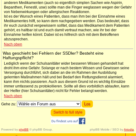
anderen Medikamenten (auch so eigentlich simplen Sachen wie Aspirin,
Bepanthen, Fenestil, usw) sollte man die Finger weglassen wegen der Gefahr
von Nebenwirkungen oder allergischen Reaktionen.
Ist es der Wunsch eines Patienten, dass man ihm bei der Einnahme eines
Medikamentes hilft, so kann dem nachgegeben werden. Das bedeutet, dass
ihr euch zunächst vergewissern solltet, dass das Medikament dem Patienten
gehört, es haltbar ist und euch damit vertraut machen, wie ihr bei der
Einnahme helfen könnt. Dabei ist es hilfreich sich mit dem Betroffenen
abzusprechen.
Nach oben
Was geschieht bei Fehlern der SSDler? Besteht eine
Haftungspflicht?
Lediglich wenn der Schulsanitäter wider besseren Wissen gehandelt hat
droht ihm eine Gefahr. Solange er nach bestem Wissen und Gewissen seine
Versorgung durchführt, sich dabei an die im Rahmen der Ausbildung
gelernten Maßnahmen hält und bei Bedarf den Rettungsdienst alarmiert,
kann ihm nichts passieren. Auch aus diesem Grund ist es wichtig Einsätze
immer umfassend zu protokollieren. Sollte all dies vorbildlich ablaufen, kann
der Helfer (hier Schulsanitäter) nicht für Fehler belangt werden.
Nach oben
Gehe zu:
Switch to full style
Powered by
phpBB
© phpBB Group.
phpBB Mobile / SEO by
Artodia
.