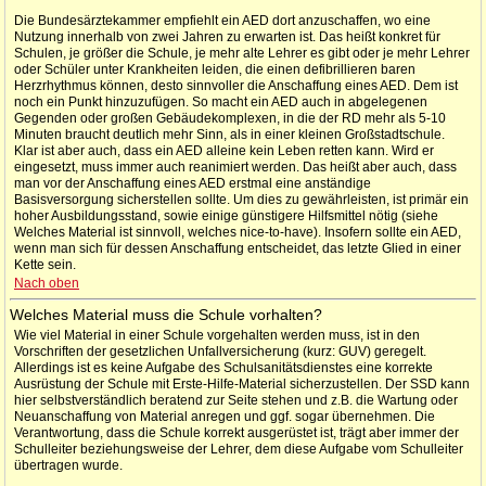
Die Bundesärztekammer empfiehlt ein AED dort anzuschaffen, wo eine
Nutzung innerhalb von zwei Jahren zu erwarten ist. Das heißt konkret für
Schulen, je größer die Schule, je mehr alte Lehrer es gibt oder je mehr Lehrer
oder Schüler unter Krankheiten leiden, die einen defibrillieren baren
Herzrhythmus können, desto sinnvoller die Anschaffung eines AED. Dem ist
noch ein Punkt hinzuzufügen. So macht ein AED auch in abgelegenen
Gegenden oder großen Gebäudekomplexen, in die der RD mehr als 5-10
Minuten braucht deutlich mehr Sinn, als in einer kleinen Großstadtschule.
Klar ist aber auch, dass ein AED alleine kein Leben retten kann. Wird er
eingesetzt, muss immer auch reanimiert werden. Das heißt aber auch, dass
man vor der Anschaffung eines AED erstmal eine anständige
Basisversorgung sicherstellen sollte. Um dies zu gewährleisten, ist primär ein
hoher Ausbildungsstand, sowie einige günstigere Hilfsmittel nötig (siehe
Welches Material ist sinnvoll, welches nice-to-have). Insofern sollte ein AED,
wenn man sich für dessen Anschaffung entscheidet, das letzte Glied in einer
Kette sein.
Nach oben
Welches Material muss die Schule vorhalten?
Wie viel Material in einer Schule vorgehalten werden muss, ist in den
Vorschriften der gesetzlichen Unfallversicherung (kurz: GUV) geregelt.
Allerdings ist es keine Aufgabe des Schulsanitätsdienstes eine korrekte
Ausrüstung der Schule mit Erste-Hilfe-Material sicherzustellen. Der SSD kann
hier selbstverständlich beratend zur Seite stehen und z.B. die Wartung oder
Neuanschaffung von Material anregen und ggf. sogar übernehmen. Die
Verantwortung, dass die Schule korrekt ausgerüstet ist, trägt aber immer der
Schulleiter beziehungsweise der Lehrer, dem diese Aufgabe vom Schulleiter
übertragen wurde.