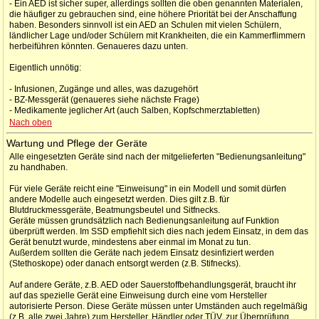
- Ein AED ist sicher super, allerdings sollten die oben genannten Materialen,
die häufiger zu gebrauchen sind, eine höhere Priorität bei der Anschaffung
haben. Besonders sinnvoll ist ein AED an Schulen mit vielen Schülern,
ländlicher Lage und/oder Schülern mit Krankheiten, die ein Kammerflimmern
herbeiführen könnten. Genaueres dazu unten.
Eigentlich unnötig:
- Infusionen, Zugänge und alles, was dazugehört
- BZ-Messgerät (genaueres siehe nächste Frage)
- Medikamente jeglicher Art (auch Salben, Kopfschmerztabletten)
Nach oben
Wartung und Pflege der Geräte
Alle eingesetzten Geräte sind nach der mitgelieferten "Bedienungsanleitung"
zu handhaben.
Für viele Geräte reicht eine "Einweisung" in ein Modell und somit dürfen
andere Modelle auch eingesetzt werden. Dies gilt z.B. für
Blutdruckmessgeräte, Beatmungsbeutel und Sitfnecks.
Geräte müssen grundsätzlich nach Bedienungsanleitung auf Funktion
überprüft werden. Im SSD empfiehlt sich dies nach jedem Einsatz, in dem das
Gerät benutzt wurde, mindestens aber einmal im Monat zu tun.
Außerdem sollten die Geräte nach jedem Einsatz desinfiziert werden
(Stethoskope) oder danach entsorgt werden (z.B. Stifnecks).
Auf andere Geräte, z.B. AED oder Sauerstoffbehandlungsgerät, braucht ihr
auf das spezielle Gerät eine Einweisung durch eine vom Hersteller
autorisierte Person. Diese Geräte müssen unter Umständen auch regelmäßig
(z.B. alle zwei Jahre) zum Hersteller, Händler oder TÜV, zur Überprüfung.