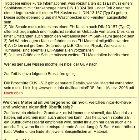
Trotzdem einige kurze Informationen, was vorzuhalten ist: 1) Es muss einen
Sanitätsraum mit Krankentrage nach DIN 13 024 Teil 1 oder Teil 2 oder mit
einer Liege, sowie mit einem EH-Kasten nach DIN 13 157 (Typ C) geben.
Dieser sollte ebenerdig und mit Waschbecken und Fenstern ausgestattet
sein.
2) Die Schule muss mindestens einen EH-Kasten nach DIN 13 157 (Typ C)
öffentlich zugänglich und möglichst zentral im Gebäude vorhalten. Dies kann
unter Umständen auch durch den Verbandkasten im San-Raum gedeckt sein.
3) Bei Wandertagen / Klassenfahrten muss EH-Material mitgeführt werden
4) An Orten mit größerer Gefährdung (z.B. Chemie, Physik, Werkstätten,
Turnhalle) sind ebenfalls EH-Materialien vorzuhalten
5) Je nach Größe der Schule müssen weitere EH-Materialien bereitstehen
Wer es genauer wissen möchte, liest bei der GUV nach:
Zur Zeit ist dazu folgende Broschüre gültig:
Die Broschüre GUV I-512 gibt genauere Details, wie viel Material vorhanden
sein muss. Link: http://www.euk-info.de/fileadmin/PDF_Arc...-Maerz_2006.pdf
Nach oben
Welches Material ist weitergehend sinnvoll, welches nice-to-have
und welches eigentlich überflüssig?
Zunächst ein einfacher Grundsatz, es ist immer nur sinnvoll, das Material zu
haben, mit welchem man auch umgehen kann. Das heißt, wenn später z.B.
ein Blutdruckmessgerät empfohlen wird, solltet ihr euch nur dann auch eins
anschaffen, wenn ihr eine entsprechende Ausbildung (z.B. San-A oder höher)
habt. Weiter unten findet ihr jeweils Beispiellisten an Material.