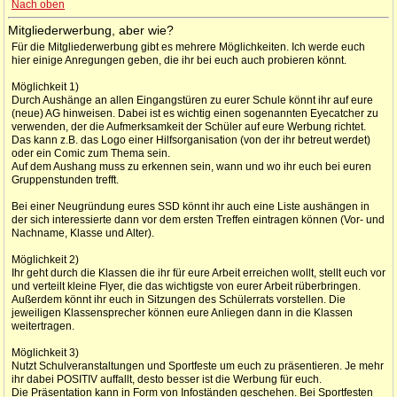
Nach oben
Mitgliederwerbung, aber wie?
Für die Mitgliederwerbung gibt es mehrere Möglichkeiten. Ich werde euch
hier einige Anregungen geben, die ihr bei euch auch probieren könnt.
Möglichkeit 1)
Durch Aushänge an allen Eingangstüren zu eurer Schule könnt ihr auf eure
(neue) AG hinweisen. Dabei ist es wichtig einen sogenannten Eyecatcher zu
verwenden, der die Aufmerksamkeit der Schüler auf eure Werbung richtet.
Das kann z.B. das Logo einer Hilfsorganisation (von der ihr betreut werdet)
oder ein Comic zum Thema sein.
Auf dem Aushang muss zu erkennen sein, wann und wo ihr euch bei euren
Gruppenstunden trefft.
Bei einer Neugründung eures SSD könnt ihr auch eine Liste aushängen in
der sich interessierte dann vor dem ersten Treffen eintragen können (Vor- und
Nachname, Klasse und Alter).
Möglichkeit 2)
Ihr geht durch die Klassen die ihr für eure Arbeit erreichen wollt, stellt euch vor
und verteilt kleine Flyer, die das wichtigste von eurer Arbeit rüberbringen.
Außerdem könnt ihr euch in Sitzungen des Schülerrats vorstellen. Die
jeweiligen Klassensprecher können eure Anliegen dann in die Klassen
weitertragen.
Möglichkeit 3)
Nutzt Schulveranstaltungen und Sportfeste um euch zu präsentieren. Je mehr
ihr dabei POSITIV auffallt, desto besser ist die Werbung für euch.
Die Präsentation kann in Form von Infoständen geschehen. Bei Sportfesten