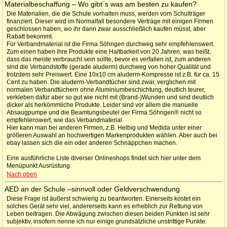
Materialbeschaffung – Wo gibt´s was am besten zu kaufen?
Die Materialien, die die Schule vorhalten muss, werden vom Schulträger
finanziert. Dieser wird im Normalfall besondere Verträge mit einigen Firmen
geschlossen haben, wo ihr dann zwar ausschließlich kaufen müsst, aber
Rabatt bekommt.
Für Verbandmaterial ist die Firma Söhngen durchweg sehr empfehlenswert.
Zum einen haben ihre Produkte eine Haltbarkeit von 20 Jahren, was heißt,
dass das meiste verbraucht sein sollte, bevor es verfallen ist, zum anderen
sind die Verbandstoffe (gerade aluderm) durchweg von hoher Qualität und
trotzdem sehr Preiswert. Eine 10x10 cm aluderm-Kompresse ist z.B. für ca. 15
Cent zu haben. Die aluderm-Verbandtücher sind zwar, verglichen mit
normalen Verbandtüchern ohne Aluminiumbeschichtung, deutlich teurer,
verkleben dafür aber so gut wie nicht mit (Brand-)Wunden und sind deutlich
dicker als herkömmliche Produkte. Leider sind vor allem die manuelle
Absaugpumpe und die Beamtungsbeutel der Firma Söhngen® nicht so
empfehlenswert, wie das Verbandmaterial.
Hier kann man bei anderen Firmen, z.B. Helbig und Medida unter einer
größeren Auswahl an hochwertigen Markenprodukten wählen. Aber auch bei
ebay lassen sich die ein oder anderen Schnäppchen machen.
Eine ausführliche Liste diverser Onlineshops findet sich hier unter dem
Menüpunkt Ausrüstung.
Nach oben
AED an der Schule –sinnvoll oder Geldverschwendung
Diese Frage ist äußerst schwierig zu beantworten. Einerseits kostet ein
solches Gerät sehr viel, andererseits kann es erheblich zur Rettung von
Leben beitragen. Die Abwägung zwischen diesen beiden Punkten ist sehr
subjektiv, insofern nenne ich nur einige grundsätzliche unstrittige Punkte: