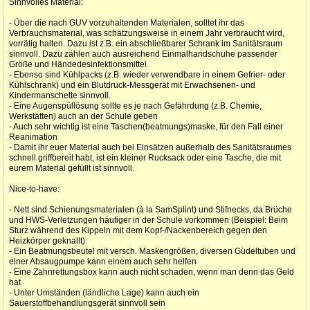
Sinnvolles Material:
- Über die nach GUV vorzuhaltenden Materialen, solltet ihr das
Verbrauchsmaterial, was schätzungsweise in einem Jahr verbraucht wird,
vorrätig halten. Dazu ist z.B. ein abschließbarer Schrank im Sanitätsraum
sinnvoll. Dazu zählen auch ausreichend Einmalhandschuhe passender
Größe und Händedesinfektionsmittel.
- Ebenso sind Kühlpacks (z.B. wieder verwendbare in einem Gefrier- oder
Kühlschrank) und ein Blutdruck-Messgerät mit Erwachsenen- und
Kindermanschette sinnvoll.
- Eine Augenspüllösung sollte es je nach Gefährdung (z.B. Chemie,
Werkstätten) auch an der Schule geben
- Auch sehr wichtig ist eine Taschen(beatmungs)maske, für den Fall einer
Reanimation
- Damit ihr euer Material auch bei Einsätzen außerhalb des Sanitätsraumes
schnell griffbereit habt, ist ein kleiner Rucksack oder eine Tasche, die mit
eurem Material gefüllt ist sinnvoll.
Nice-to-have:
- Nett sind Schienungsmaterialen (à la SamSplint) und Stifnecks, da Brüche
und HWS-Verletzungen häufiger in der Schule vorkommen (Beispiel: Beim
Sturz während des Kippeln mit dem Kopf-/Nackenbereich gegen den
Heizkörper geknallt).
- Ein Beatmungsbeutel mit versch. Maskengrößen, diversen Güdeltuben und
einer Absaugpumpe kann einem auch sehr helfen
- Eine Zahnrettungsbox kann auch nicht schaden, wenn man denn das Geld
hat
- Unter Umständen (ländliche Lage) kann auch ein
Sauerstoffbehandlungsgerät sinnvoll sein