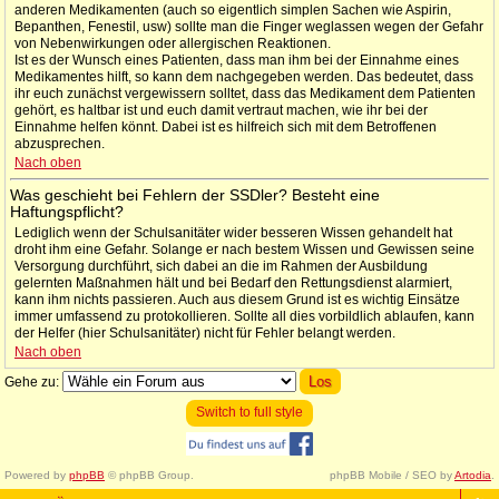
anderen Medikamenten (auch so eigentlich simplen Sachen wie Aspirin,
Bepanthen, Fenestil, usw) sollte man die Finger weglassen wegen der Gefahr
von Nebenwirkungen oder allergischen Reaktionen.
Ist es der Wunsch eines Patienten, dass man ihm bei der Einnahme eines
Medikamentes hilft, so kann dem nachgegeben werden. Das bedeutet, dass
ihr euch zunächst vergewissern solltet, dass das Medikament dem Patienten
gehört, es haltbar ist und euch damit vertraut machen, wie ihr bei der
Einnahme helfen könnt. Dabei ist es hilfreich sich mit dem Betroffenen
abzusprechen.
Nach oben
Was geschieht bei Fehlern der SSDler? Besteht eine
Haftungspflicht?
Lediglich wenn der Schulsanitäter wider besseren Wissen gehandelt hat
droht ihm eine Gefahr. Solange er nach bestem Wissen und Gewissen seine
Versorgung durchführt, sich dabei an die im Rahmen der Ausbildung
gelernten Maßnahmen hält und bei Bedarf den Rettungsdienst alarmiert,
kann ihm nichts passieren. Auch aus diesem Grund ist es wichtig Einsätze
immer umfassend zu protokollieren. Sollte all dies vorbildlich ablaufen, kann
der Helfer (hier Schulsanitäter) nicht für Fehler belangt werden.
Nach oben
Gehe zu:
Switch to full style
Powered by
phpBB
© phpBB Group.
phpBB Mobile / SEO by
Artodia
.