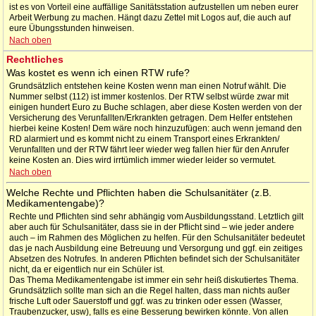
ist es von Vorteil eine auffällige Sanitätsstation aufzustellen um neben eurer
Arbeit Werbung zu machen. Hängt dazu Zettel mit Logos auf, die auch auf
eure Übungsstunden hinweisen.
Nach oben
Rechtliches
Was kostet es wenn ich einen RTW rufe?
Grundsätzlich entstehen keine Kosten wenn man einen Notruf wählt. Die
Nummer selbst (112) ist immer kostenlos. Der RTW selbst würde zwar mit
einigen hundert Euro zu Buche schlagen, aber diese Kosten werden von der
Versicherung des Verunfallten/Erkrankten getragen. Dem Helfer entstehen
hierbei keine Kosten! Dem wäre noch hinzuzufügen: auch wenn jemand den
RD alarmiert und es kommt nicht zu einem Transport eines Erkrankten/
Verunfallten und der RTW fährt leer wieder weg fallen hier für den Anrufer
keine Kosten an. Dies wird irrtümlich immer wieder leider so vermutet.
Nach oben
Welche Rechte und Pflichten haben die Schulsanitäter (z.B.
Medikamentengabe)?
Rechte und Pflichten sind sehr abhängig vom Ausbildungsstand. Letztlich gilt
aber auch für Schulsanitäter, dass sie in der Pflicht sind – wie jeder andere
auch – im Rahmen des Möglichen zu helfen. Für den Schulsanitäter bedeutet
das je nach Ausbildung eine Betreuung und Versorgung und ggf. ein zeitiges
Absetzen des Notrufes. In anderen Pflichten befindet sich der Schulsanitäter
nicht, da er eigentlich nur ein Schüler ist.
Das Thema Medikamentengabe ist immer ein sehr heiß diskutiertes Thema.
Grundsätzlich sollte man sich an die Regel halten, dass man nichts außer
frische Luft oder Sauerstoff und ggf. was zu trinken oder essen (Wasser,
Traubenzucker, usw), falls es eine Besserung bewirken könnte. Von allen