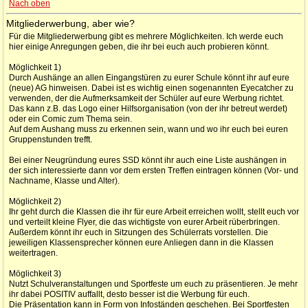
Nach oben
Mitgliederwerbung, aber wie?
Für die Mitgliederwerbung gibt es mehrere Möglichkeiten. Ich werde euch
hier einige Anregungen geben, die ihr bei euch auch probieren könnt.
Möglichkeit 1)
Durch Aushänge an allen Eingangstüren zu eurer Schule könnt ihr auf eure
(neue) AG hinweisen. Dabei ist es wichtig einen sogenannten Eyecatcher zu
verwenden, der die Aufmerksamkeit der Schüler auf eure Werbung richtet.
Das kann z.B. das Logo einer Hilfsorganisation (von der ihr betreut werdet)
oder ein Comic zum Thema sein.
Auf dem Aushang muss zu erkennen sein, wann und wo ihr euch bei euren
Gruppenstunden trefft.
Bei einer Neugründung eures SSD könnt ihr auch eine Liste aushängen in
der sich interessierte dann vor dem ersten Treffen eintragen können (Vor- und
Nachname, Klasse und Alter).
Möglichkeit 2)
Ihr geht durch die Klassen die ihr für eure Arbeit erreichen wollt, stellt euch vor
und verteilt kleine Flyer, die das wichtigste von eurer Arbeit rüberbringen.
Außerdem könnt ihr euch in Sitzungen des Schülerrats vorstellen. Die
jeweiligen Klassensprecher können eure Anliegen dann in die Klassen
weitertragen.
Möglichkeit 3)
Nutzt Schulveranstaltungen und Sportfeste um euch zu präsentieren. Je mehr
ihr dabei POSITIV auffallt, desto besser ist die Werbung für euch.
Die Präsentation kann in Form von Infoständen geschehen. Bei Sportfesten