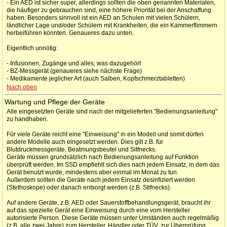
- Ein AED ist sicher super, allerdings sollten die oben genannten Materialen,
die häufiger zu gebrauchen sind, eine höhere Priorität bei der Anschaffung
haben. Besonders sinnvoll ist ein AED an Schulen mit vielen Schülern,
ländlicher Lage und/oder Schülern mit Krankheiten, die ein Kammerflimmern
herbeiführen könnten. Genaueres dazu unten.
Eigentlich unnötig:
- Infusionen, Zugänge und alles, was dazugehört
- BZ-Messgerät (genaueres siehe nächste Frage)
- Medikamente jeglicher Art (auch Salben, Kopfschmerztabletten)
Nach oben
Wartung und Pflege der Geräte
Alle eingesetzten Geräte sind nach der mitgelieferten "Bedienungsanleitung"
zu handhaben.
Für viele Geräte reicht eine "Einweisung" in ein Modell und somit dürfen
andere Modelle auch eingesetzt werden. Dies gilt z.B. für
Blutdruckmessgeräte, Beatmungsbeutel und Sitfnecks.
Geräte müssen grundsätzlich nach Bedienungsanleitung auf Funktion
überprüft werden. Im SSD empfiehlt sich dies nach jedem Einsatz, in dem das
Gerät benutzt wurde, mindestens aber einmal im Monat zu tun.
Außerdem sollten die Geräte nach jedem Einsatz desinfiziert werden
(Stethoskope) oder danach entsorgt werden (z.B. Stifnecks).
Auf andere Geräte, z.B. AED oder Sauerstoffbehandlungsgerät, braucht ihr
auf das spezielle Gerät eine Einweisung durch eine vom Hersteller
autorisierte Person. Diese Geräte müssen unter Umständen auch regelmäßig
(z.B. alle zwei Jahre) zum Hersteller, Händler oder TÜV, zur Überprüfung.