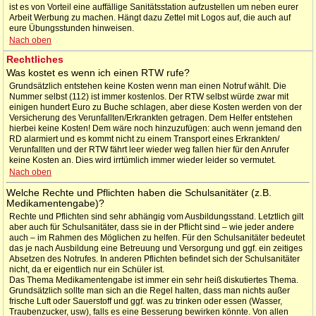
ist es von Vorteil eine auffällige Sanitätsstation aufzustellen um neben eurer
Arbeit Werbung zu machen. Hängt dazu Zettel mit Logos auf, die auch auf
eure Übungsstunden hinweisen.
Nach oben
Rechtliches
Was kostet es wenn ich einen RTW rufe?
Grundsätzlich entstehen keine Kosten wenn man einen Notruf wählt. Die
Nummer selbst (112) ist immer kostenlos. Der RTW selbst würde zwar mit
einigen hundert Euro zu Buche schlagen, aber diese Kosten werden von der
Versicherung des Verunfallten/Erkrankten getragen. Dem Helfer entstehen
hierbei keine Kosten! Dem wäre noch hinzuzufügen: auch wenn jemand den
RD alarmiert und es kommt nicht zu einem Transport eines Erkrankten/
Verunfallten und der RTW fährt leer wieder weg fallen hier für den Anrufer
keine Kosten an. Dies wird irrtümlich immer wieder leider so vermutet.
Nach oben
Welche Rechte und Pflichten haben die Schulsanitäter (z.B.
Medikamentengabe)?
Rechte und Pflichten sind sehr abhängig vom Ausbildungsstand. Letztlich gilt
aber auch für Schulsanitäter, dass sie in der Pflicht sind – wie jeder andere
auch – im Rahmen des Möglichen zu helfen. Für den Schulsanitäter bedeutet
das je nach Ausbildung eine Betreuung und Versorgung und ggf. ein zeitiges
Absetzen des Notrufes. In anderen Pflichten befindet sich der Schulsanitäter
nicht, da er eigentlich nur ein Schüler ist.
Das Thema Medikamentengabe ist immer ein sehr heiß diskutiertes Thema.
Grundsätzlich sollte man sich an die Regel halten, dass man nichts außer
frische Luft oder Sauerstoff und ggf. was zu trinken oder essen (Wasser,
Traubenzucker, usw), falls es eine Besserung bewirken könnte. Von allen