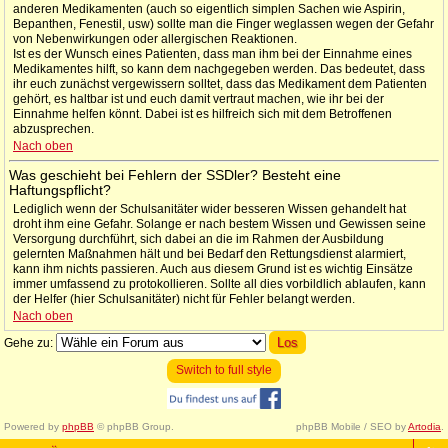
anderen Medikamenten (auch so eigentlich simplen Sachen wie Aspirin,
Bepanthen, Fenestil, usw) sollte man die Finger weglassen wegen der Gefahr
von Nebenwirkungen oder allergischen Reaktionen.
Ist es der Wunsch eines Patienten, dass man ihm bei der Einnahme eines
Medikamentes hilft, so kann dem nachgegeben werden. Das bedeutet, dass
ihr euch zunächst vergewissern solltet, dass das Medikament dem Patienten
gehört, es haltbar ist und euch damit vertraut machen, wie ihr bei der
Einnahme helfen könnt. Dabei ist es hilfreich sich mit dem Betroffenen
abzusprechen.
Nach oben
Was geschieht bei Fehlern der SSDler? Besteht eine
Haftungspflicht?
Lediglich wenn der Schulsanitäter wider besseren Wissen gehandelt hat
droht ihm eine Gefahr. Solange er nach bestem Wissen und Gewissen seine
Versorgung durchführt, sich dabei an die im Rahmen der Ausbildung
gelernten Maßnahmen hält und bei Bedarf den Rettungsdienst alarmiert,
kann ihm nichts passieren. Auch aus diesem Grund ist es wichtig Einsätze
immer umfassend zu protokollieren. Sollte all dies vorbildlich ablaufen, kann
der Helfer (hier Schulsanitäter) nicht für Fehler belangt werden.
Nach oben
Gehe zu:
Switch to full style
Powered by
phpBB
© phpBB Group.
phpBB Mobile / SEO by
Artodia
.