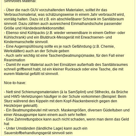
Sinnvolles Material:
- Über die nach GUV vorzuhaltenden Materialen, solltet ihr das
Verbrauchsmaterial, was schätzungsweise in einem Jahr verbraucht wird,
vorrätig halten. Dazu ist z.B. ein abschließbarer Schrank im Sanitätsraum
sinnvoll. Dazu zählen auch ausreichend Einmalhandschuhe passender
Größe und Händedesinfektionsmittel.
- Ebenso sind Kühlpacks (z.B. wieder verwendbare in einem Gefrier- oder
Kühlschrank) und ein Blutdruck-Messgerät mit Erwachsenen- und
Kindermanschette sinnvoll.
- Eine Augenspüllösung sollte es je nach Gefährdung (z.B. Chemie,
Werkstätten) auch an der Schule geben
- Auch sehr wichtig ist eine Taschen(beatmungs)maske, für den Fall einer
Reanimation
- Damit ihr euer Material auch bei Einsätzen außerhalb des Sanitätsraumes
schnell griffbereit habt, ist ein kleiner Rucksack oder eine Tasche, die mit
eurem Material gefüllt ist sinnvoll.
Nice-to-have:
- Nett sind Schienungsmaterialen (à la SamSplint) und Stifnecks, da Brüche
und HWS-Verletzungen häufiger in der Schule vorkommen (Beispiel: Beim
Sturz während des Kippeln mit dem Kopf-/Nackenbereich gegen den
Heizkörper geknallt).
- Ein Beatmungsbeutel mit versch. Maskengrößen, diversen Güdeltuben und
einer Absaugpumpe kann einem auch sehr helfen
- Eine Zahnrettungsbox kann auch nicht schaden, wenn man denn das Geld
hat
- Unter Umständen (ländliche Lage) kann auch ein
Sauerstoffbehandlungsgerät sinnvoll sein