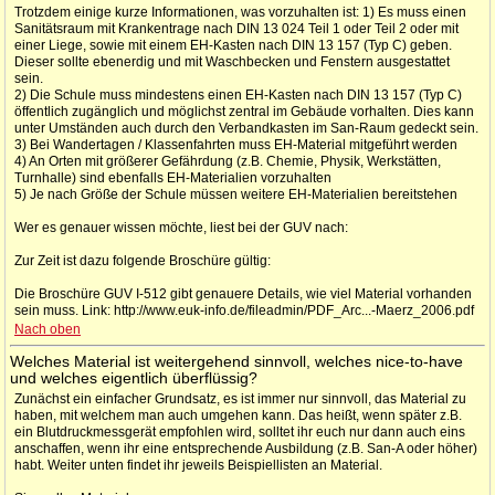
Trotzdem einige kurze Informationen, was vorzuhalten ist: 1) Es muss einen
Sanitätsraum mit Krankentrage nach DIN 13 024 Teil 1 oder Teil 2 oder mit
einer Liege, sowie mit einem EH-Kasten nach DIN 13 157 (Typ C) geben.
Dieser sollte ebenerdig und mit Waschbecken und Fenstern ausgestattet
sein.
2) Die Schule muss mindestens einen EH-Kasten nach DIN 13 157 (Typ C)
öffentlich zugänglich und möglichst zentral im Gebäude vorhalten. Dies kann
unter Umständen auch durch den Verbandkasten im San-Raum gedeckt sein.
3) Bei Wandertagen / Klassenfahrten muss EH-Material mitgeführt werden
4) An Orten mit größerer Gefährdung (z.B. Chemie, Physik, Werkstätten,
Turnhalle) sind ebenfalls EH-Materialien vorzuhalten
5) Je nach Größe der Schule müssen weitere EH-Materialien bereitstehen
Wer es genauer wissen möchte, liest bei der GUV nach:
Zur Zeit ist dazu folgende Broschüre gültig:
Die Broschüre GUV I-512 gibt genauere Details, wie viel Material vorhanden
sein muss. Link: http://www.euk-info.de/fileadmin/PDF_Arc...-Maerz_2006.pdf
Nach oben
Welches Material ist weitergehend sinnvoll, welches nice-to-have
und welches eigentlich überflüssig?
Zunächst ein einfacher Grundsatz, es ist immer nur sinnvoll, das Material zu
haben, mit welchem man auch umgehen kann. Das heißt, wenn später z.B.
ein Blutdruckmessgerät empfohlen wird, solltet ihr euch nur dann auch eins
anschaffen, wenn ihr eine entsprechende Ausbildung (z.B. San-A oder höher)
habt. Weiter unten findet ihr jeweils Beispiellisten an Material.