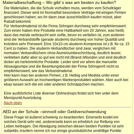
Materialbeschaffung – Wo gibt´s was am besten zu kaufen?
Die Materialien, die die Schule vorhalten muss, werden vom Schulträger
finanziert. Dieser wird im Normalfall besondere Verträge mit einigen Firmen
geschlossen haben, wo ihr dann zwar ausschließlich kaufen müsst, aber
Rabatt bekommt.
Für Verbandmaterial ist die Firma Söhngen durchweg sehr empfehlenswert.
Zum einen haben ihre Produkte eine Haltbarkeit von 20 Jahren, was heißt,
dass das meiste verbraucht sein sollte, bevor es verfallen ist, zum anderen
sind die Verbandstoffe (gerade aluderm) durchweg von hoher Qualität und
trotzdem sehr Preiswert. Eine 10x10 cm aluderm-Kompresse ist z.B. für ca. 15
Cent zu haben. Die aluderm-Verbandtücher sind zwar, verglichen mit
normalen Verbandtüchern ohne Aluminiumbeschichtung, deutlich teurer,
verkleben dafür aber so gut wie nicht mit (Brand-)Wunden und sind deutlich
dicker als herkömmliche Produkte. Leider sind vor allem die manuelle
Absaugpumpe und die Beamtungsbeutel der Firma Söhngen® nicht so
empfehlenswert, wie das Verbandmaterial.
Hier kann man bei anderen Firmen, z.B. Helbig und Medida unter einer
größeren Auswahl an hochwertigen Markenprodukten wählen. Aber auch bei
ebay lassen sich die ein oder anderen Schnäppchen machen.
Eine ausführliche Liste diverser Onlineshops findet sich hier unter dem
Menüpunkt Ausrüstung.
Nach oben
AED an der Schule –sinnvoll oder Geldverschwendung
Diese Frage ist äußerst schwierig zu beantworten. Einerseits kostet ein
solches Gerät sehr viel, andererseits kann es erheblich zur Rettung von
Leben beitragen. Die Abwägung zwischen diesen beiden Punkten ist sehr
subjektiv, insofern nenne ich nur einige grundsätzliche unstrittige Punkte: