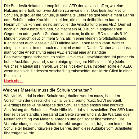
Die Bundesärztekammer empfiehlt ein AED dort anzuschaffen, wo eine
Nutzung innerhalb von zwei Jahren zu erwarten ist. Das heißt konkret für
Schulen, je größer die Schule, je mehr alte Lehrer es gibt oder je mehr Lehrer
oder Schüler unter Krankheiten leiden, die einen defibrillieren baren
Herzrhythmus können, desto sinnvoller die Anschaffung eines AED. Dem ist
noch ein Punkt hinzuzufügen. So macht ein AED auch in abgelegenen
Gegenden oder großen Gebäudekomplexen, in die der RD mehr als 5-10
Minuten braucht deutlich mehr Sinn, als in einer kleinen Großstadtschule.
Klar ist aber auch, dass ein AED alleine kein Leben retten kann. Wird er
eingesetzt, muss immer auch reanimiert werden. Das heißt aber auch, dass
man vor der Anschaffung eines AED erstmal eine anständige
Basisversorgung sicherstellen sollte. Um dies zu gewährleisten, ist primär ein
hoher Ausbildungsstand, sowie einige günstigere Hilfsmittel nötig (siehe
Welches Material ist sinnvoll, welches nice-to-have). Insofern sollte ein AED,
wenn man sich für dessen Anschaffung entscheidet, das letzte Glied in einer
Kette sein.
Nach oben
Welches Material muss die Schule vorhalten?
Wie viel Material in einer Schule vorgehalten werden muss, ist in den
Vorschriften der gesetzlichen Unfallversicherung (kurz: GUV) geregelt.
Allerdings ist es keine Aufgabe des Schulsanitätsdienstes eine korrekte
Ausrüstung der Schule mit Erste-Hilfe-Material sicherzustellen. Der SSD kann
hier selbstverständlich beratend zur Seite stehen und z.B. die Wartung oder
Neuanschaffung von Material anregen und ggf. sogar übernehmen. Die
Verantwortung, dass die Schule korrekt ausgerüstet ist, trägt aber immer der
Schulleiter beziehungsweise der Lehrer, dem diese Aufgabe vom Schulleiter
übertragen wurde.