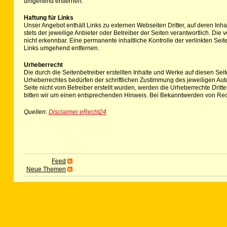
umgehend entfernen.
Haftung für Links
Unser Angebot enthält Links zu externen Webseiten Dritter, auf deren Inha
stets der jeweilige Anbieter oder Betreiber der Seiten verantwortlich. Di
nicht erkennbar. Eine permanente inhaltliche Kontrolle der verlinkten Se
Links umgehend entfernen.
Urheberrecht
Die durch die Seitenbetreiber erstellten Inhalte und Werke auf diesen Se
Urheberrechtes bedürfen der schriftlichen Zustimmung des jeweiligen Autor
Seite nicht vom Betreiber erstellt wurden, werden die Urheberrechte Drit
bitten wir um einen entsprechenden Hinweis. Bei Bekanntwerden von Rec
Quellen:
Disclaimer eRecht24
Feed
Neue Themen