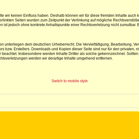
lte wir keinen Einfluss haben. Deshalb können wir für diese fremden Inhalte auch 
e verlinkten Seiten wurden zum Zeitpunkt der Verlinkung auf mögliche Rechtsverstöß
iten ist jedoch ohne konkrete Anhaltspunkte einer Rechtsverletzung nicht zumutba
iten unterliegen dem deutschen Urheberrecht. Die Vervielfältigung, Bearbeitung, V
s bzw. Erstellers. Downloads und Kopien dieser Seite sind nur für den privaten, ni
ter beachtet. Insbesondere werden Inhalte Dritter als solche gekennzeichnet. Soll
htsverletzungen werden wir derartige Inhalte umgehend entfernen.
Switch to mobile style