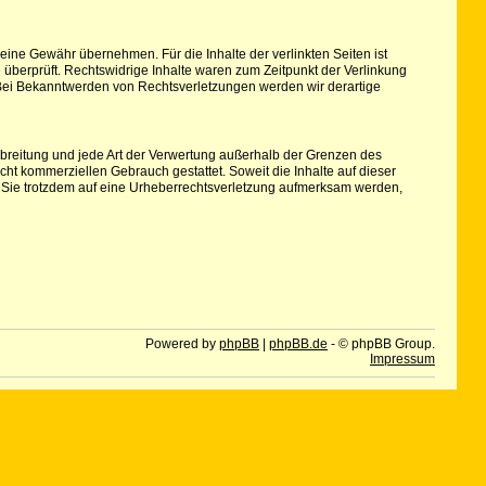
keine Gewähr übernehmen. Für die Inhalte der verlinkten Seiten ist
e überprüft. Rechtswidrige Inhalte waren zum Zeitpunkt der Verlinkung
r. Bei Bekanntwerden von Rechtsverletzungen werden wir derartige
erbreitung und jede Art der Verwertung außerhalb der Grenzen des
cht kommerziellen Gebrauch gestattet. Soweit die Inhalte auf dieser
ten Sie trotzdem auf eine Urheberrechtsverletzung aufmerksam werden,
Powered by
phpBB
|
phpBB.de
- © phpBB Group.
Impressum