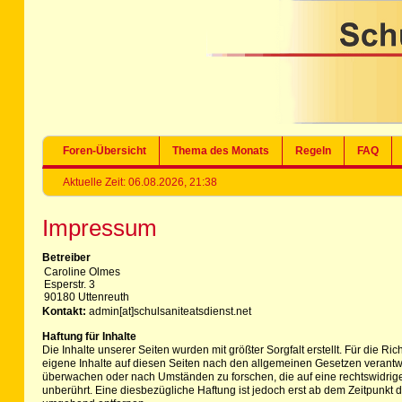
Foren-Übersicht
Thema des Monats
Regeln
FAQ
Aktuelle Zeit: 06.08.2026, 21:38
Impressum
Betreiber
Caroline Olmes
Esperstr. 3
90180 Uttenreuth
Kontakt:
admin[at]schulsaniteatsdienst.net
Haftung für Inhalte
Die Inhalte unserer Seiten wurden mit größter Sorgfalt erstellt. Für die R
eigene Inhalte auf diesen Seiten nach den allgemeinen Gesetzen verantwor
überwachen oder nach Umständen zu forschen, die auf eine rechtswidrige
unberührt. Eine diesbezügliche Haftung ist jedoch erst ab dem Zeitpunk