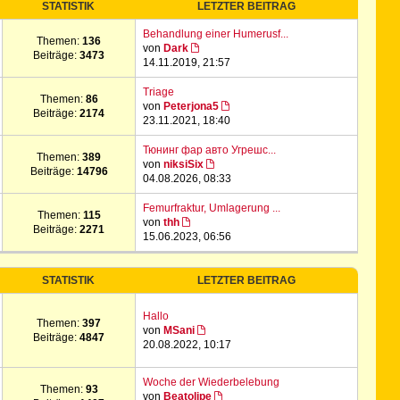
STATISTIK
LETZTER BEITRAG
Behandlung einer Humerusf...
Themen:
136
von
Dark
Beiträge:
3473
14.11.2019, 21:57
Triage
Themen:
86
von
Peterjona5
Beiträge:
2174
23.11.2021, 18:40
Тюнинг фар авто Угрешс...
Themen:
389
von
niksiSix
Beiträge:
14796
04.08.2026, 08:33
Femurfraktur, Umlagerung ...
Themen:
115
von
thh
Beiträge:
2271
15.06.2023, 06:56
STATISTIK
LETZTER BEITRAG
Hallo
Themen:
397
von
MSani
Beiträge:
4847
20.08.2022, 10:17
Woche der Wiederbelebung
Themen:
93
von
Beatolipe