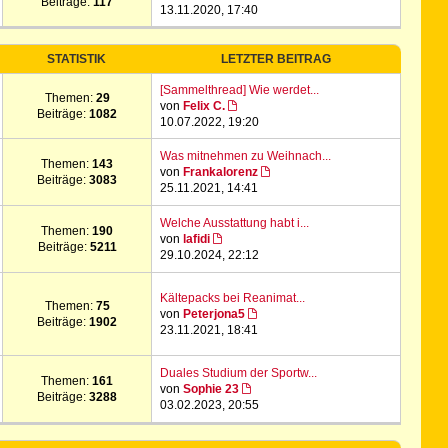
Beiträge:
117
13.11.2020, 17:40
STATISTIK
LETZTER BEITRAG
[Sammelthread] Wie werdet...
Themen:
29
von
Felix C.
Beiträge:
1082
10.07.2022, 19:20
Was mitnehmen zu Weihnach...
Themen:
143
von
Frankalorenz
Beiträge:
3083
25.11.2021, 14:41
Welche Ausstattung habt i...
Themen:
190
von
lafidi
Beiträge:
5211
29.10.2024, 22:12
Kältepacks bei Reanimat...
Themen:
75
von
Peterjona5
Beiträge:
1902
23.11.2021, 18:41
Duales Studium der Sportw...
Themen:
161
von
Sophie 23
Beiträge:
3288
03.02.2023, 20:55