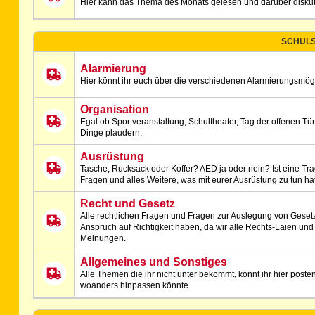
Hier kann das Thema des Monats gelesen und darüber diskut
SCHULS
Alarmierung
Hier könnt ihr euch über die verschiedenen Alarmierungsmög
Organisation
Egal ob Sportveranstaltung, Schultheater, Tag der offenen Tür
Dinge plaudern.
Ausrüstung
Tasche, Rucksack oder Koffer? AED ja oder nein? Ist eine T
Fragen und alles Weitere, was mit eurer Ausrüstung zu tun hat, 
Recht und Gesetz
Alle rechtlichen Fragen und Fragen zur Auslegung von Gesetzes
Anspruch auf Richtigkeit haben, da wir alle Rechts-Laien und
Meinungen.
Allgemeines und Sonstiges
Alle Themen die ihr nicht unter bekommt, könnt ihr hier poste
woanders hinpassen könnte.