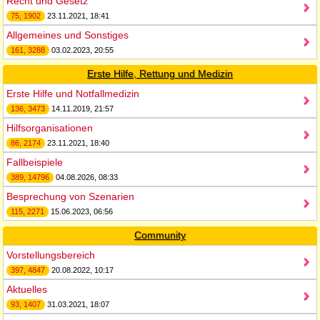
Recht und Gesetz
75, 1902
23.11.2021, 18:41
Allgemeines und Sonstiges
161, 3288
03.02.2023, 20:55
Erste Hilfe, Rettung und Medizin
Erste Hilfe und Notfallmedizin
136, 3473
14.11.2019, 21:57
Hilfsorganisationen
86, 2174
23.11.2021, 18:40
Fallbeispiele
389, 14796
04.08.2026, 08:33
Besprechung von Szenarien
115, 2271
15.06.2023, 06:56
Community
Vorstellungsbereich
397, 4847
20.08.2022, 10:17
Aktuelles
93, 1407
31.03.2021, 18:07