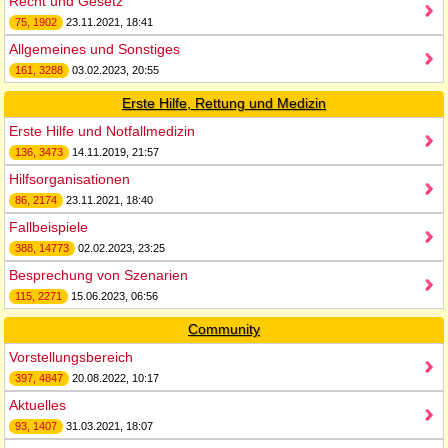
Recht und Gesetz
75, 1902
23.11.2021, 18:41
Allgemeines und Sonstiges
161, 3288
03.02.2023, 20:55
Erste Hilfe, Rettung und Medizin
Erste Hilfe und Notfallmedizin
136, 3473
14.11.2019, 21:57
Hilfsorganisationen
86, 2174
23.11.2021, 18:40
Fallbeispiele
388, 14773
02.02.2023, 23:25
Besprechung von Szenarien
115, 2271
15.06.2023, 06:56
Community
Vorstellungsbereich
397, 4847
20.08.2022, 10:17
Aktuelles
93, 1407
31.03.2021, 18:07