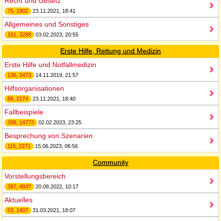
Recht und Gesetz
75, 1902
23.11.2021, 18:41
Allgemeines und Sonstiges
161, 3288
03.02.2023, 20:55
Erste Hilfe, Rettung und Medizin
Erste Hilfe und Notfallmedizin
136, 3473
14.11.2019, 21:57
Hilfsorganisationen
86, 2174
23.11.2021, 18:40
Fallbeispiele
388, 14773
02.02.2023, 23:25
Besprechung von Szenarien
115, 2271
15.06.2023, 06:56
Community
Vorstellungsbereich
397, 4847
20.08.2022, 10:17
Aktuelles
93, 1407
31.03.2021, 18:07