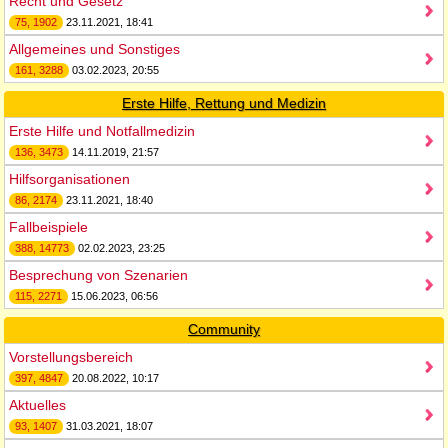
Recht und Gesetz
75, 1902
23.11.2021, 18:41
Allgemeines und Sonstiges
161, 3288
03.02.2023, 20:55
Erste Hilfe, Rettung und Medizin
Erste Hilfe und Notfallmedizin
136, 3473
14.11.2019, 21:57
Hilfsorganisationen
86, 2174
23.11.2021, 18:40
Fallbeispiele
388, 14773
02.02.2023, 23:25
Besprechung von Szenarien
115, 2271
15.06.2023, 06:56
Community
Vorstellungsbereich
397, 4847
20.08.2022, 10:17
Aktuelles
93, 1407
31.03.2021, 18:07