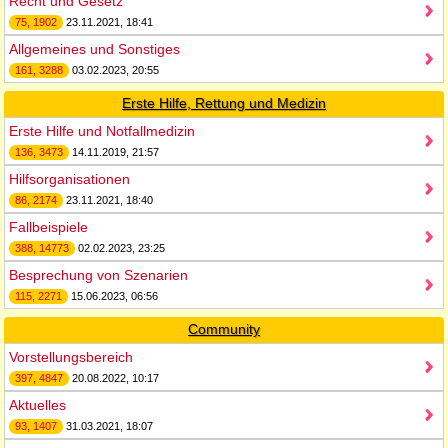
Recht und Gesetz
75, 1902
23.11.2021, 18:41
Allgemeines und Sonstiges
161, 3288
03.02.2023, 20:55
Erste Hilfe, Rettung und Medizin
Erste Hilfe und Notfallmedizin
136, 3473
14.11.2019, 21:57
Hilfsorganisationen
86, 2174
23.11.2021, 18:40
Fallbeispiele
388, 14773
02.02.2023, 23:25
Besprechung von Szenarien
115, 2271
15.06.2023, 06:56
Community
Vorstellungsbereich
397, 4847
20.08.2022, 10:17
Aktuelles
93, 1407
31.03.2021, 18:07