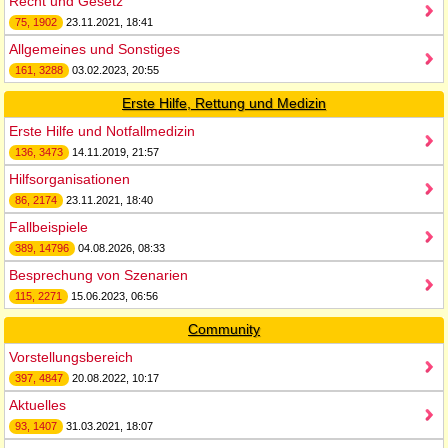
Recht und Gesetz
75, 1902
23.11.2021, 18:41
Allgemeines und Sonstiges
161, 3288
03.02.2023, 20:55
Erste Hilfe, Rettung und Medizin
Erste Hilfe und Notfallmedizin
136, 3473
14.11.2019, 21:57
Hilfsorganisationen
86, 2174
23.11.2021, 18:40
Fallbeispiele
389, 14796
04.08.2026, 08:33
Besprechung von Szenarien
115, 2271
15.06.2023, 06:56
Community
Vorstellungsbereich
397, 4847
20.08.2022, 10:17
Aktuelles
93, 1407
31.03.2021, 18:07