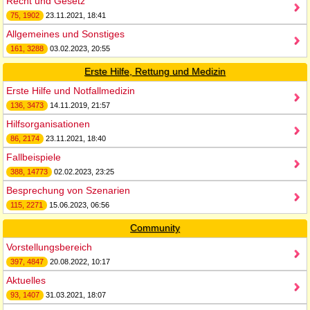
Recht und Gesetz
75, 1902
23.11.2021, 18:41
Allgemeines und Sonstiges
161, 3288
03.02.2023, 20:55
Erste Hilfe, Rettung und Medizin
Erste Hilfe und Notfallmedizin
136, 3473
14.11.2019, 21:57
Hilfsorganisationen
86, 2174
23.11.2021, 18:40
Fallbeispiele
388, 14773
02.02.2023, 23:25
Besprechung von Szenarien
115, 2271
15.06.2023, 06:56
Community
Vorstellungsbereich
397, 4847
20.08.2022, 10:17
Aktuelles
93, 1407
31.03.2021, 18:07