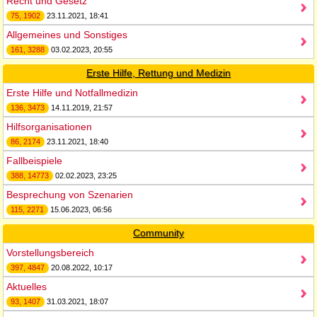
Recht und Gesetz
75, 1902
23.11.2021, 18:41
Allgemeines und Sonstiges
161, 3288
03.02.2023, 20:55
Erste Hilfe, Rettung und Medizin
Erste Hilfe und Notfallmedizin
136, 3473
14.11.2019, 21:57
Hilfsorganisationen
86, 2174
23.11.2021, 18:40
Fallbeispiele
388, 14773
02.02.2023, 23:25
Besprechung von Szenarien
115, 2271
15.06.2023, 06:56
Community
Vorstellungsbereich
397, 4847
20.08.2022, 10:17
Aktuelles
93, 1407
31.03.2021, 18:07