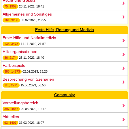
Recht und Gesetz
75, 1902
23.11.2021, 18:41
Allgemeines und Sonstiges
161, 3288
03.02.2023, 20:55
Erste Hilfe, Rettung und Medizin
Erste Hilfe und Notfallmedizin
136, 3473
14.11.2019, 21:57
Hilfsorganisationen
86, 2174
23.11.2021, 18:40
Fallbeispiele
388, 14773
02.02.2023, 23:25
Besprechung von Szenarien
115, 2271
15.06.2023, 06:56
Community
Vorstellungsbereich
397, 4847
20.08.2022, 10:17
Aktuelles
93, 1407
31.03.2021, 18:07