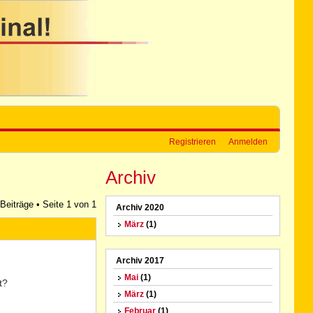
Registrieren
Anmelden
Archiv
 Beiträge • Seite
1
von
1
Archiv 2020
März
(1)
Archiv 2017
Mai
(1)
t?
März
(1)
Februar
(1)