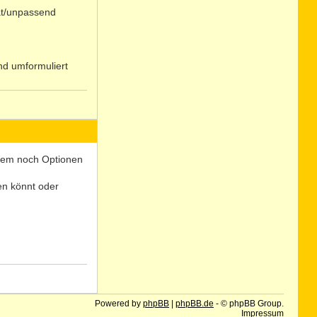
at/unpassend
nd umformuliert
N
o
 Wem noch Optionen
len könnt oder
N
o
Powered by
phpBB
|
phpBB.de
- © phpBB Group.
Impressum