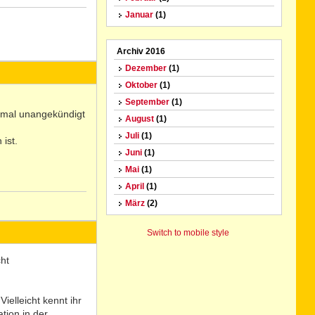
Januar
(1)
N
Archiv 2016
o
Dezember
(1)
Oktober
(1)
September
(1)
 mal unangekündigt
August
(1)
Juli
(1)
ist.
Juni
(1)
Mai
(1)
April
(1)
März
(2)
N
o
Switch to mobile style
ht
ielleicht kennt ihr
tion in der