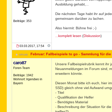
Ausbildung gehabt,...
Die nächsten Tage habt ihr auf jede
gemeinsam darüber zu lachen.
Beiträge: 353
Also hiermit: Bühne frei ;-)
...komplett lesen
(
Diskussion
)
03.03.2017, 17:54
Februar: Fallbeispiele to go - Sammlung für die
caro87
Unsere Fallbeispielrubrik kennt ihr
Foren-Team
Neuanmeldungen im Forum sind, mö
erweitern könnte.
Beiträge: 1942
Wohnort: Irgendwo in
Diesen Monat bitte ich euch, hier i
Bayern
SSD) gleich ohne viel Aufwand umge
- Titel
- Qualifikation der Helfer
- Benötigtes Material
- Beschreibung der Situation für di
treffen?)