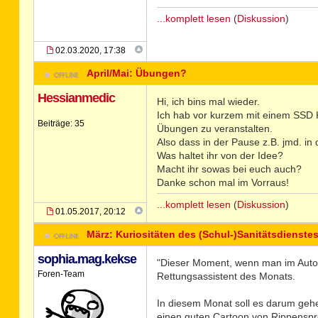
...komplett lesen
(
Diskussion
)
02.03.2020, 17:38
April/Mai: Übungen?
Hessianmedic
Hi, ich bins mal wieder.
Ich hab vor kurzem mit einem SSD 
Beiträge: 35
Übungen zu veranstalten.
Also dass in der Pause z.B. jmd. i
Was haltet ihr von der Idee?
Macht ihr sowas bei euch auch?
Danke schon mal im Vorraus!
...komplett lesen
(
Diskussion
)
01.05.2017, 20:12
März: Kuriositäten des (Schul-)Sanitätsdienste
sophia.mag.kekse
"Dieser Moment, wenn man im Auto no
Foren-Team
Rettungsassistent des Monats.
In diesem Monat soll es darum gehen
einen guten Cartoon von Rippenspreiz