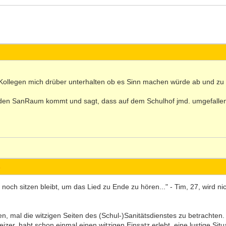
Kollegen mich drüber unterhalten ob es Sinn machen würde ab und zu
n den SanRaum kommt und sagt, dass auf dem Schulhof jmd. umgefallen 
s
ch sitzen bleibt, um das Lied zu Ende zu hören..." - Tim, 27, wird nic
, mal die witzigen Seiten des (Schul-)Sanitätsdienstes zu betrachten. V
er, habt schon einmal einen witzigen Einsatz erlebt, eine lustige Situa