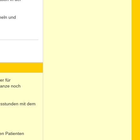
meln und
N
o
er für
ganze noch
ngsstunden mit dem
den Patienten