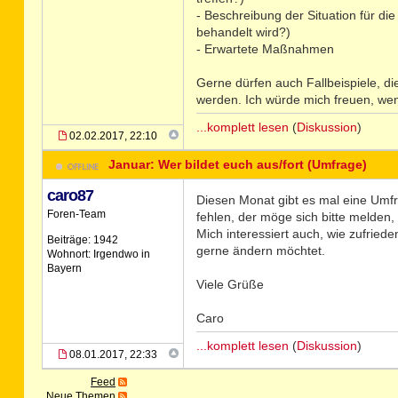
- Beschreibung der Situation für d
behandelt wird?)
- Erwartete Maßnahmen
Gerne dürfen auch Fallbeispiele, di
werden. Ich würde mich freuen, wen
...komplett lesen
(
Diskussion
)
02.02.2017, 22:10
Januar: Wer bildet euch aus/fort (Umfrage)
caro87
Diesen Monat gibt es mal eine Umfr
Foren-Team
fehlen, der möge sich bitte melden,
Mich interessiert auch, wie zufried
Beiträge: 1942
gerne ändern möchtet.
Wohnort: Irgendwo in
Bayern
Viele Grüße
Caro
...komplett lesen
(
Diskussion
)
08.01.2017, 22:33
Feed
Neue Themen