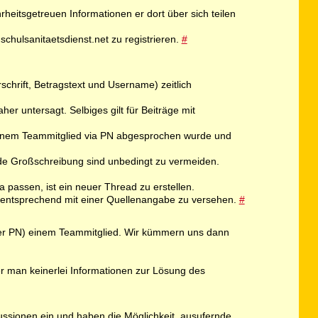
rheitsgetreuen Informationen er dort über sich teilen
schulsanitaetsdienst.net zu registrieren.
#
schrift, Betragstext und Username) zeitlich
er untersagt. Selbiges gilt für Beiträge mit
 einem Teammitglied via PN abgesprochen wurde und
de Großschreibung sind unbedingt zu vermeiden.
passen, ist ein neuer Thread zu erstellen.
nd entsprechend mit einer Quellenangabe zu versehen.
#
er per PN) einem Teammitglied. Wir kümmern uns dann
er man keinerlei Informationen zur Lösung des
kussionen ein und haben die Möglichkeit, ausufernde