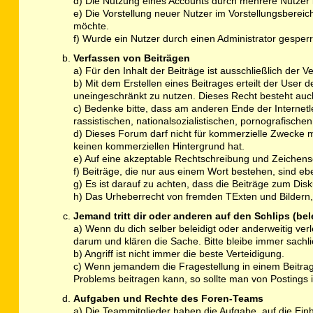
d) Die Nutzung eines Accounts durch mehrere Nutzer is
e) Die Vorstellung neuer Nutzer im Vorstellungsbereich
möchte.
f) Wurde ein Nutzer durch einen Administrator gesperrt
Verfassen von Beiträgen
a) Für den Inhalt der Beiträge ist ausschließlich der Ve
b) Mit dem Erstellen eines Beitrages erteilt der User 
uneingeschränkt zu nutzen. Dieses Recht besteht a
c) Bedenke bitte, dass am anderen Ende der Internetlei
rassistischen, nationalsozialistischen, pornografisch
d) Dieses Forum darf nicht für kommerzielle Zwecke 
keinen kommerziellen Hintergrund hat.
e) Auf eine akzeptable Rechtschreibung und Zeichen
f) Beiträge, die nur aus einem Wort bestehen, sind e
g) Es ist darauf zu achten, dass die Beiträge zum Di
h) Das Urheberrecht von fremden TExten und Bildern, 
Jemand tritt dir oder anderen auf den Schlips (be
a) Wenn du dich selber beleidigt oder anderweitig ver
darum und klären die Sache. Bitte bleibe immer sachli
b) Angriff ist nicht immer die beste Verteidigung.
c) Wenn jemandem die Fragestellung in einem Beitrag 
Problems beitragen kann, so sollte man von Posting
Aufgaben und Rechte des Foren-Teams
a) Die Teammitglieder haben die Aufgabe, auf die Ein