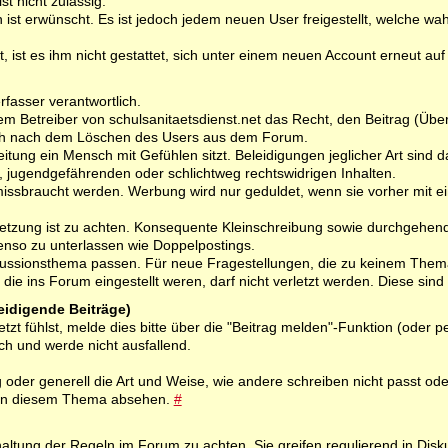
t nicht zulässig.
 ist erwünscht. Es ist jedoch jedem neuen User freigestellt, welche wah
, ist es ihm nicht gestattet, sich unter einem neuen Account erneut auf 
rfasser verantwortlich.
dem Betreiber von schulsanitaetsdienst.net das Recht, den Beitrag (Über
uch nach dem Löschen des Users aus dem Forum.
tung ein Mensch mit Gefühlen sitzt. Beleidigungen jeglicher Art sind dah
en, jugendgefährenden oder schlichtweg rechtswidrigen Inhalten.
missbraucht werden. Werbung wird nur geduldet, wenn sie vorher mit
setzung ist zu achten. Konsequente Kleinschreibung sowie durchgehen
benso zu unterlassen wie Doppelpostings.
skussionsthema passen. Für neue Fragestellungen, die zu keinem Thema 
die ins Forum eingestellt weren, darf nicht verletzt werden. Diese si
leidigende Beiträge)
letzt fühlst, melde dies bitte über die "Beitrag melden"-Funktion (od
ch und werde nicht ausfallend.
oder generell die Art und Weise, wie andere schreiben nicht passt od
s in diesem Thema absehen.
#
haltung der Regeln im Forum zu achten. Sie greifen regulierend in Dis