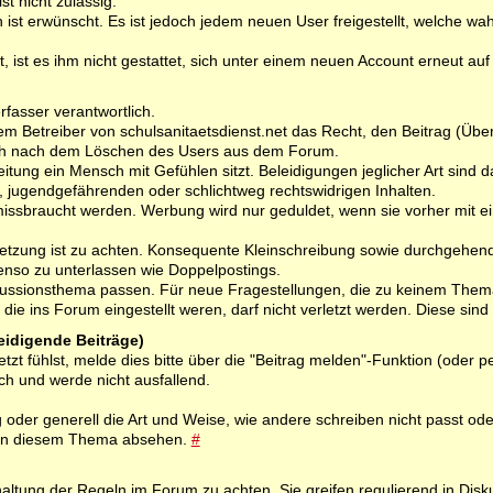
t nicht zulässig.
 ist erwünscht. Es ist jedoch jedem neuen User freigestellt, welche wah
, ist es ihm nicht gestattet, sich unter einem neuen Account erneut auf 
rfasser verantwortlich.
dem Betreiber von schulsanitaetsdienst.net das Recht, den Beitrag (Über
uch nach dem Löschen des Users aus dem Forum.
tung ein Mensch mit Gefühlen sitzt. Beleidigungen jeglicher Art sind dah
en, jugendgefährenden oder schlichtweg rechtswidrigen Inhalten.
missbraucht werden. Werbung wird nur geduldet, wenn sie vorher mit
setzung ist zu achten. Konsequente Kleinschreibung sowie durchgehen
benso zu unterlassen wie Doppelpostings.
skussionsthema passen. Für neue Fragestellungen, die zu keinem Thema 
die ins Forum eingestellt weren, darf nicht verletzt werden. Diese si
leidigende Beiträge)
letzt fühlst, melde dies bitte über die "Beitrag melden"-Funktion (od
ch und werde nicht ausfallend.
oder generell die Art und Weise, wie andere schreiben nicht passt od
s in diesem Thema absehen.
#
haltung der Regeln im Forum zu achten. Sie greifen regulierend in Dis