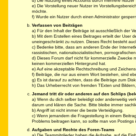
d) Die Nutzung eines Accounts durch mehrere Nutzer is
e) Die Vorstellung neuer Nutzer im Vorstellungsbereich
möchte.
f) Wurde ein Nutzer durch einen Administrator gesperrt
Verfassen von Beiträgen
a) Für den Inhalt der Beiträge ist ausschließlich der Ve
b) Mit dem Erstellen eines Beitrages erteilt der User 
uneingeschränkt zu nutzen. Dieses Recht besteht a
c) Bedenke bitte, dass am anderen Ende der Internetlei
rassistischen, nationalsozialistischen, pornografisch
d) Dieses Forum darf nicht für kommerzielle Zwecke 
keinen kommerziellen Hintergrund hat.
e) Auf eine akzeptable Rechtschreibung und Zeichen
f) Beiträge, die nur aus einem Wort bestehen, sind e
g) Es ist darauf zu achten, dass die Beiträge zum Di
h) Das Urheberrecht von fremden TExten und Bildern, 
Jemand tritt dir oder anderen auf den Schlips (be
a) Wenn du dich selber beleidigt oder anderweitig ver
darum und klären die Sache. Bitte bleibe immer sachli
b) Angriff ist nicht immer die beste Verteidigung.
c) Wenn jemandem die Fragestellung in einem Beitrag 
Problems beitragen kann, so sollte man von Posting
Aufgaben und Rechte des Foren-Teams
a) Die Teammitglieder haben die Aufgabe, auf die Ein