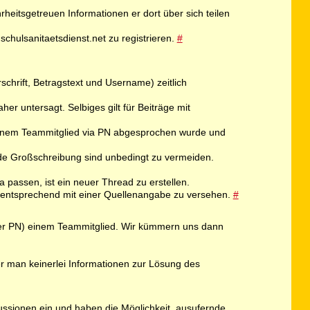
rheitsgetreuen Informationen er dort über sich teilen
schulsanitaetsdienst.net zu registrieren.
#
schrift, Betragstext und Username) zeitlich
er untersagt. Selbiges gilt für Beiträge mit
 einem Teammitglied via PN abgesprochen wurde und
de Großschreibung sind unbedingt zu vermeiden.
passen, ist ein neuer Thread zu erstellen.
nd entsprechend mit einer Quellenangabe zu versehen.
#
er per PN) einem Teammitglied. Wir kümmern uns dann
er man keinerlei Informationen zur Lösung des
kussionen ein und haben die Möglichkeit, ausufernde