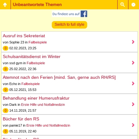
Unbeantwortete Themen
Switch to full style
Ausruf ins Sekreteriat
von Sophie 23 in
Fallbeispiele
0
02.02.2023, 23:25
Schulsanitätsdienst im Winter
von ssd gym in
Fallbeispiele
0
25.02.2022, 22:36
Atemnot nach den Ferien [mind. San, gerne auch RH/RS]
von Echo in
Fallbeispiele
0
05.12.2021, 15:53
Behandlung einer Humerusfraktur
von Dark in
Erste Hilfe und Notfallmedizin
0
14.11.2019, 21:57
Bücher für den RS
von pamie17 in
Erste Hilfe und Notfallmedizin
0
05.11.2019, 22:40