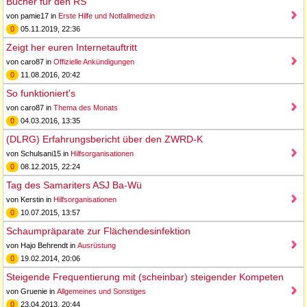
Bücher für den RS
von pamie17 in
Erste Hilfe und Notfallmedizin
0
05.11.2019, 22:36
Zeigt her euren Internetauftritt
von caro87 in
Offizielle Ankündigungen
0
11.08.2016, 20:42
So funktioniert's
von caro87 in
Thema des Monats
0
04.03.2016, 13:35
(DLRG) Erfahrungsbericht über den ZWRD-K
von Schulsani15 in
Hilfsorganisationen
0
08.12.2015, 22:24
Tag des Samariters ASJ Ba-Wü
von Kerstin in
Hilfsorganisationen
0
10.07.2015, 13:57
Schaumpräparate zur Flächendesinfektion
von Hajo Behrendt in
Ausrüstung
0
19.02.2014, 20:06
Steigende Frequentierung mit (scheinbar) steigender Kompeten
von Gruenie in
Allgemeines und Sonstiges
0
23.04.2013, 20:44