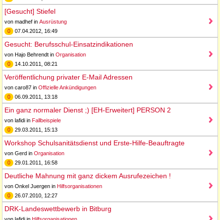
[Gesucht] Stiefel
von madhef in
Ausrüstung
0
07.04.2012, 16:49
Gesucht: Berufsschul-Einsatzindikationen
von Hajo Behrendt in
Organisation
0
14.10.2011, 08:21
Veröffentlichung privater E-Mail Adressen
von caro87 in
Offizielle Ankündigungen
0
06.09.2011, 13:18
Ein ganz normaler Dienst ;) [EH-Erweitert] PERSON 2
von lafidi in
Fallbeispiele
0
29.03.2011, 15:13
Workshop Schulsanitätsdienst und Erste-Hilfe-Beauftragte
von Gerd in
Organisation
0
29.01.2011, 16:58
Deutliche Mahnung mit ganz dickem Ausrufezeichen !
von Onkel Juergen in
Hilfsorganisationen
0
26.07.2010, 12:27
DRK-Landeswettbewerb in Bitburg
von lafidi in
Hilfsorganisationen