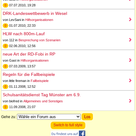
0
07.07.2010, 19:28
DRK-Landeswettbewerb in Wesel
von LevSani in
Hilfsorganisationen
0
01.07.2010, 22:33
HLW nach 800m-Lauf
von 112 in
Besprechung von Szenarien
0
02.06.2010, 12:56
neue Art der RD-Fobi in RP
von Gast in
Hilfsorganisationen
0
07.03.2009, 13:57
Regeln für die Fallbeispiele
von little fireman in
Fallbeispiele
0
01.11.2008, 12:52
Schulsanitätsdienst Tag Münster am 6.9.
von biofred in
Allgemeines und Sonstiges
0
11.09.2008, 21:07
Gehe zu:
Switch to full style