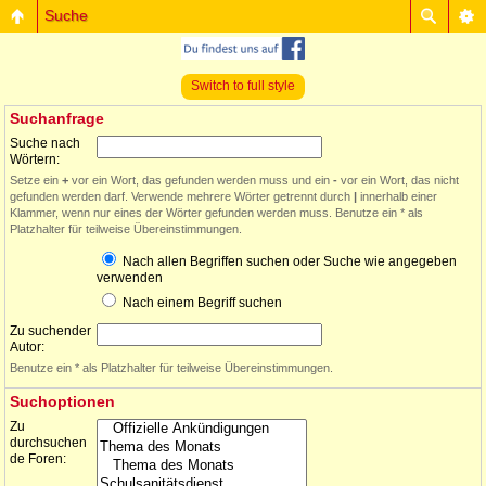
Suche
Switch to full style
Suchanfrage
Suche nach
Wörtern:
Setze ein
+
vor ein Wort, das gefunden werden muss und ein
-
vor ein Wort, das nicht
gefunden werden darf. Verwende mehrere Wörter getrennt durch
|
innerhalb einer
Klammer, wenn nur eines der Wörter gefunden werden muss. Benutze ein * als
Platzhalter für teilweise Übereinstimmungen.
Nach allen Begriffen suchen oder Suche wie angegeben
verwenden
Nach einem Begriff suchen
Zu suchender
Autor:
Benutze ein * als Platzhalter für teilweise Übereinstimmungen.
Suchoptionen
Zu
durchsuchen
de Foren: