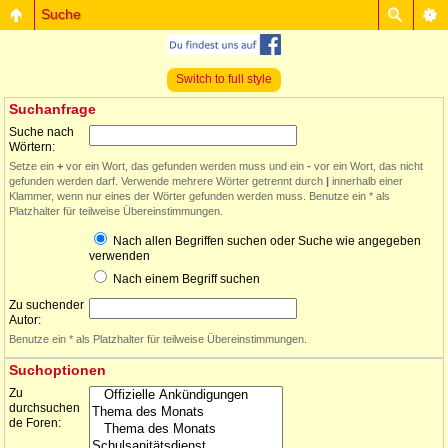
Suche
Switch to full style
Suchanfrage
Suche nach
Wörtern:
Setze ein
+
vor ein Wort, das gefunden werden muss und ein
-
vor ein Wort, das nicht
gefunden werden darf. Verwende mehrere Wörter getrennt durch
|
innerhalb einer
Klammer, wenn nur eines der Wörter gefunden werden muss. Benutze ein * als
Platzhalter für teilweise Übereinstimmungen.
Nach allen Begriffen suchen oder Suche wie angegeben
verwenden
Nach einem Begriff suchen
Zu suchender
Autor:
Benutze ein * als Platzhalter für teilweise Übereinstimmungen.
Suchoptionen
Zu
durchsuchen
de Foren: