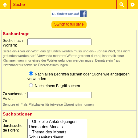
Suche
Switch to full style
Suchanfrage
Suche nach
Wörtern:
Setze ein
+
vor ein Wort, das gefunden werden muss und ein
-
vor ein Wort, das nicht
gefunden werden darf. Verwende mehrere Wörter getrennt durch
|
innerhalb einer
Klammer, wenn nur eines der Wörter gefunden werden muss. Benutze ein * als
Platzhalter für teilweise Übereinstimmungen.
Nach allen Begriffen suchen oder Suche wie angegeben
verwenden
Nach einem Begriff suchen
Zu suchender
Autor:
Benutze ein * als Platzhalter für teilweise Übereinstimmungen.
Suchoptionen
Zu
durchsuchen
de Foren: