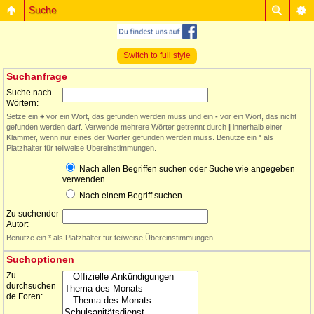
Suche
Switch to full style
Suchanfrage
Suche nach
Wörtern:
Setze ein
+
vor ein Wort, das gefunden werden muss und ein
-
vor ein Wort, das nicht
gefunden werden darf. Verwende mehrere Wörter getrennt durch
|
innerhalb einer
Klammer, wenn nur eines der Wörter gefunden werden muss. Benutze ein * als
Platzhalter für teilweise Übereinstimmungen.
Nach allen Begriffen suchen oder Suche wie angegeben
verwenden
Nach einem Begriff suchen
Zu suchender
Autor:
Benutze ein * als Platzhalter für teilweise Übereinstimmungen.
Suchoptionen
Zu
durchsuchen
de Foren: