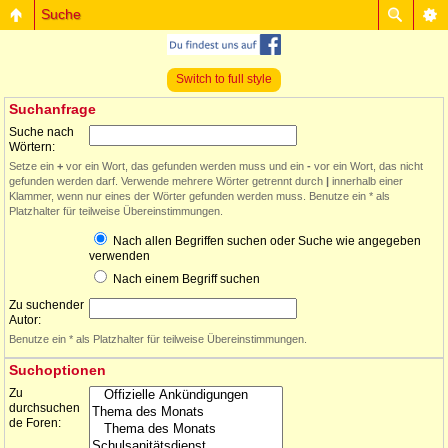
Suche
Switch to full style
Suchanfrage
Suche nach
Wörtern:
Setze ein
+
vor ein Wort, das gefunden werden muss und ein
-
vor ein Wort, das nicht
gefunden werden darf. Verwende mehrere Wörter getrennt durch
|
innerhalb einer
Klammer, wenn nur eines der Wörter gefunden werden muss. Benutze ein * als
Platzhalter für teilweise Übereinstimmungen.
Nach allen Begriffen suchen oder Suche wie angegeben
verwenden
Nach einem Begriff suchen
Zu suchender
Autor:
Benutze ein * als Platzhalter für teilweise Übereinstimmungen.
Suchoptionen
Zu
durchsuchen
de Foren: