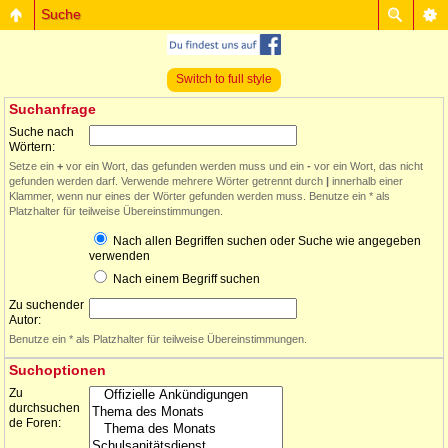
Suche
Switch to full style
Suchanfrage
Suche nach
Wörtern:
Setze ein
+
vor ein Wort, das gefunden werden muss und ein
-
vor ein Wort, das nicht
gefunden werden darf. Verwende mehrere Wörter getrennt durch
|
innerhalb einer
Klammer, wenn nur eines der Wörter gefunden werden muss. Benutze ein * als
Platzhalter für teilweise Übereinstimmungen.
Nach allen Begriffen suchen oder Suche wie angegeben
verwenden
Nach einem Begriff suchen
Zu suchender
Autor:
Benutze ein * als Platzhalter für teilweise Übereinstimmungen.
Suchoptionen
Zu
durchsuchen
de Foren: