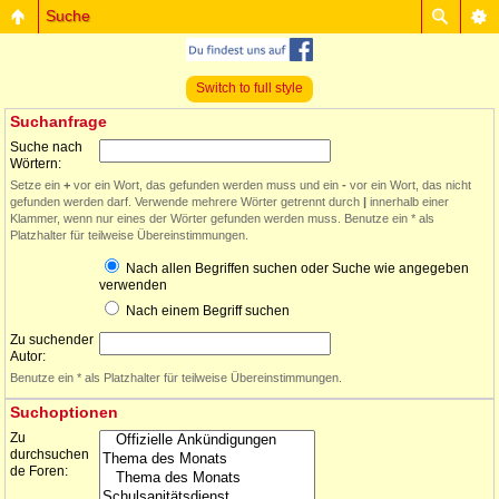
Suche
Switch to full style
Suchanfrage
Suche nach
Wörtern:
Setze ein
+
vor ein Wort, das gefunden werden muss und ein
-
vor ein Wort, das nicht
gefunden werden darf. Verwende mehrere Wörter getrennt durch
|
innerhalb einer
Klammer, wenn nur eines der Wörter gefunden werden muss. Benutze ein * als
Platzhalter für teilweise Übereinstimmungen.
Nach allen Begriffen suchen oder Suche wie angegeben
verwenden
Nach einem Begriff suchen
Zu suchender
Autor:
Benutze ein * als Platzhalter für teilweise Übereinstimmungen.
Suchoptionen
Zu
durchsuchen
de Foren: