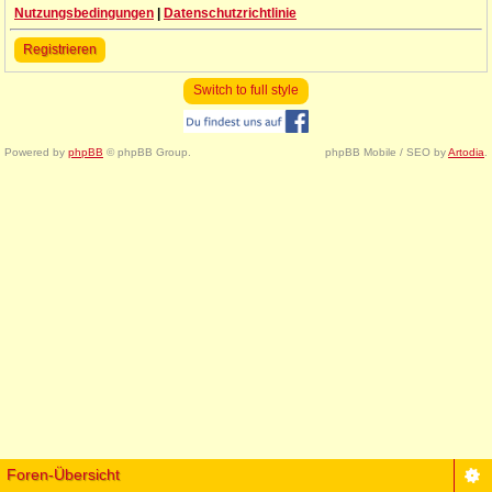
Nutzungsbedingungen
|
Datenschutzrichtlinie
Registrieren
Switch to full style
Powered by
phpBB
© phpBB Group.
phpBB Mobile / SEO by
Artodia
.
Foren-Übersicht