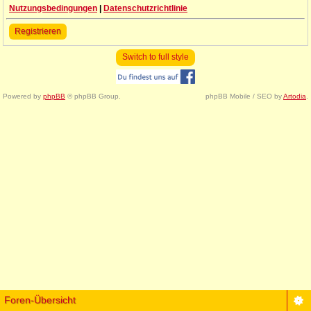
Nutzungsbedingungen
|
Datenschutzrichtlinie
Registrieren
Switch to full style
Powered by
phpBB
© phpBB Group.
phpBB Mobile / SEO by
Artodia
.
Foren-Übersicht