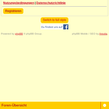
Nutzungsbedingungen
|
Datenschutzrichtlinie
Registrieren
Switch to full style
Powered by
phpBB
© phpBB Group.
phpBB Mobile / SEO by
Artodia
.
Foren-Übersicht