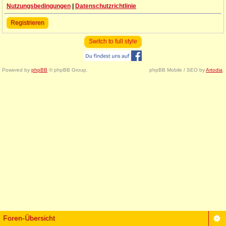
Nutzungsbedingungen
|
Datenschutzrichtlinie
Registrieren
Switch to full style
Powered by
phpBB
© phpBB Group.
phpBB Mobile / SEO by
Artodia
.
Foren-Übersicht