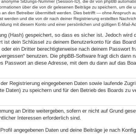
anonyme Sitzungs-Nummer (Session-ID), die dir von phpBB automatisch 
rmationen über die von dir gelesenen Beiträge zu speichern, um die 
den Betreiber übermittelt werden. Dies betrifft — ohne Anspruch auf V
t werden und die von dir nach deiner Registrierung erstellten Nachri
dung mit diesem Konto und einer persönlichen und gültigen E-Mail-A
g (Hash) gespeichert, so dass es sicher ist. Jedoch wird d
 ist dein Schlüssel zu deinem Benutzerkonto für das Board
p oder ein Dritter berechtigterweise nach deinem Passwort f
 vergessen“ benutzen. Die phpBB-Software fragt dich dann
es Passwort an diese Adresse, mit dem du dann auf das Boa
 der Registrierung eingegebenen Daten sowie laufende Zugri
te Daten) zu speichern und für den Betrieb des Boards zu 
immung an Dritte weitergeben, sofern er nicht auf Grund ges
tlicher Interessen erforderlich sind.
 Profil angegebenen Daten und deine Beiträge je nach Konfig