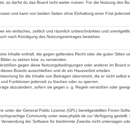
, so darfst du das Board nicht weiter nutzen. Für die Nutzung des Board
ssen und kann von beiden Seiten ohne Einhaltung einer Frist jederzei
iber ein einfaches, zeitlich und räumlich unbeschränktes und unentgel
 auch nach Kündigung des Nutzungsvertrages bestehen.
 keine Inhalte enthält, die gegen geltendes Recht oder die guten Sitten
d Bilder zu setzen bzw. zu verwenden.
Verstößen gegen diese Nutzungsbedingungen oder anderer im Board ver
ieses Boards ausschließen und dir ein Hausverbot erteilen.
twortung für die Inhalte von Beiträgen übernimmt, die er nicht selbst e
 und Funktionen jederzeit zu löschen oder zu sperren.
iträge abzuändern, sofern sie gegen o. g. Regeln verstoßen oder geeig
ne unter der General Public License (GPL) bereitgestellten Foren-So
schsprachige Community unter www.phpbb.de zur Verfügung gestellt. Be
 Verwendung der Software für bestimmte Zwecke nicht untersagen oder