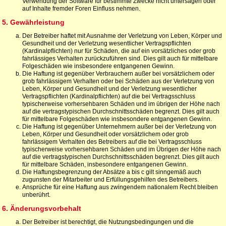
Verwendung der Software für bestimmte Zwecke nicht untersagen oder
auf Inhalte fremder Foren Einfluss nehmen.
5. Gewährleistung
Der Betreiber haftet mit Ausnahme der Verletzung von Leben, Körper und
Gesundheit und der Verletzung wesentlicher Vertragspflichten
(Kardinalpflichten) nur für Schäden, die auf ein vorsätzliches oder grob
fahrlässiges Verhalten zurückzuführen sind. Dies gilt auch für mittelbare
Folgeschäden wie insbesondere entgangenen Gewinn.
Die Haftung ist gegenüber Verbrauchern außer bei vorsätzlichem oder
grob fahrlässigem Verhalten oder bei Schäden aus der Verletzung von
Leben, Körper und Gesundheit und der Verletzung wesentlicher
Vertragspflichten (Kardinalpflichten) auf die bei Vertragsschluss
typischerweise vorhersehbaren Schäden und im übrigen der Höhe nach
auf die vertragstypischen Durchschnittsschäden begrenzt. Dies gilt auch
für mittelbare Folgeschäden wie insbesondere entgangenen Gewinn.
Die Haftung ist gegenüber Unternehmern außer bei der Verletzung von
Leben, Körper und Gesundheit oder vorsätzlichem oder grob
fahrlässigem Verhalten des Betreibers auf die bei Vertragsschluss
typischerweise vorhersehbaren Schäden und im Übrigen der Höhe nach
auf die vertragstypischen Durchschnittsschäden begrenzt. Dies gilt auch
für mittelbare Schäden, insbesondere entgangenen Gewinn.
Die Haftungsbegrenzung der Absätze a bis c gilt sinngemäß auch
zugunsten der Mitarbeiter und Erfüllungsgehilfen des Betreibers.
Ansprüche für eine Haftung aus zwingendem nationalem Recht bleiben
unberührt.
6. Änderungsvorbehalt
Der Betreiber ist berechtigt, die Nutzungsbedingungen und die