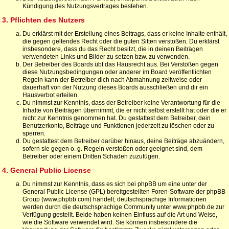
Kündigung des Nutzungsvertrages bestehen.
3. Pflichten des Nutzers
Du erklärst mit der Erstellung eines Beitrags, dass er keine Inhalte enthält,
die gegen geltendes Recht oder die guten Sitten verstoßen. Du erklärst
insbesondere, dass du das Recht besitzt, die in deinen Beiträgen
verwendeten Links und Bilder zu setzen bzw. zu verwenden.
Der Betreiber des Boards übt das Hausrecht aus. Bei Verstößen gegen
diese Nutzungsbedingungen oder anderer im Board veröffentlichten
Regeln kann der Betreiber dich nach Abmahnung zeitweise oder
dauerhaft von der Nutzung dieses Boards ausschließen und dir ein
Hausverbot erteilen.
Du nimmst zur Kenntnis, dass der Betreiber keine Verantwortung für die
Inhalte von Beiträgen übernimmt, die er nicht selbst erstellt hat oder die er
nicht zur Kenntnis genommen hat. Du gestattest dem Betreiber, dein
Benutzerkonto, Beiträge und Funktionen jederzeit zu löschen oder zu
sperren.
Du gestattest dem Betreiber darüber hinaus, deine Beiträge abzuändern,
sofern sie gegen o. g. Regeln verstoßen oder geeignet sind, dem
Betreiber oder einem Dritten Schaden zuzufügen.
4. General Public License
Du nimmst zur Kenntnis, dass es sich bei phpBB um eine unter der
General Public License (GPL) bereitgestellten Foren-Software der phpBB
Group (www.phpbb.com) handelt; deutschsprachige Informationen
werden durch die deutschsprachige Community unter www.phpbb.de zur
Verfügung gestellt. Beide haben keinen Einfluss auf die Art und Weise,
wie die Software verwendet wird. Sie können insbesondere die