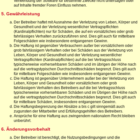
Verwendung der Software für bestimmte Zwecke nicht untersagen oder
auf Inhalte fremder Foren Einfluss nehmen.
5. Gewährleistung
Der Betreiber haftet mit Ausnahme der Verletzung von Leben, Körper und
Gesundheit und der Verletzung wesentlicher Vertragspflichten
(Kardinalpflichten) nur für Schäden, die auf ein vorsätzliches oder grob
fahrlässiges Verhalten zurückzuführen sind. Dies gilt auch für mittelbare
Folgeschäden wie insbesondere entgangenen Gewinn.
Die Haftung ist gegenüber Verbrauchern außer bei vorsätzlichem oder
grob fahrlässigem Verhalten oder bei Schäden aus der Verletzung von
Leben, Körper und Gesundheit und der Verletzung wesentlicher
Vertragspflichten (Kardinalpflichten) auf die bei Vertragsschluss
typischerweise vorhersehbaren Schäden und im übrigen der Höhe nach
auf die vertragstypischen Durchschnittsschäden begrenzt. Dies gilt auch
für mittelbare Folgeschäden wie insbesondere entgangenen Gewinn.
Die Haftung ist gegenüber Unternehmern außer bei der Verletzung von
Leben, Körper und Gesundheit oder vorsätzlichem oder grob
fahrlässigem Verhalten des Betreibers auf die bei Vertragsschluss
typischerweise vorhersehbaren Schäden und im Übrigen der Höhe nach
auf die vertragstypischen Durchschnittsschäden begrenzt. Dies gilt auch
für mittelbare Schäden, insbesondere entgangenen Gewinn.
Die Haftungsbegrenzung der Absätze a bis c gilt sinngemäß auch
zugunsten der Mitarbeiter und Erfüllungsgehilfen des Betreibers.
Ansprüche für eine Haftung aus zwingendem nationalem Recht bleiben
unberührt.
6. Änderungsvorbehalt
Der Betreiber ist berechtigt, die Nutzungsbedingungen und die