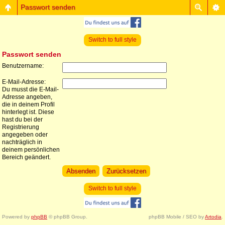
Passwort senden
Switch to full style
Passwort senden
Benutzername:
E-Mail-Adresse:
Du musst die E-Mail-
Adresse angeben,
die in deinem Profil
hinterlegt ist. Diese
hast du bei der
Registrierung
angegeben oder
nachträglich in
deinem persönlichen
Bereich geändert.
Switch to full style
Powered by
phpBB
© phpBB Group.
phpBB Mobile / SEO by
Artodia
.