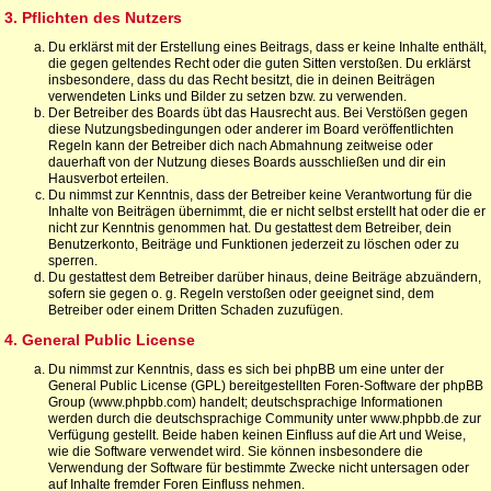
3. Pflichten des Nutzers
Du erklärst mit der Erstellung eines Beitrags, dass er keine Inhalte enthält,
die gegen geltendes Recht oder die guten Sitten verstoßen. Du erklärst
insbesondere, dass du das Recht besitzt, die in deinen Beiträgen
verwendeten Links und Bilder zu setzen bzw. zu verwenden.
Der Betreiber des Boards übt das Hausrecht aus. Bei Verstößen gegen
diese Nutzungsbedingungen oder anderer im Board veröffentlichten
Regeln kann der Betreiber dich nach Abmahnung zeitweise oder
dauerhaft von der Nutzung dieses Boards ausschließen und dir ein
Hausverbot erteilen.
Du nimmst zur Kenntnis, dass der Betreiber keine Verantwortung für die
Inhalte von Beiträgen übernimmt, die er nicht selbst erstellt hat oder die er
nicht zur Kenntnis genommen hat. Du gestattest dem Betreiber, dein
Benutzerkonto, Beiträge und Funktionen jederzeit zu löschen oder zu
sperren.
Du gestattest dem Betreiber darüber hinaus, deine Beiträge abzuändern,
sofern sie gegen o. g. Regeln verstoßen oder geeignet sind, dem
Betreiber oder einem Dritten Schaden zuzufügen.
4. General Public License
Du nimmst zur Kenntnis, dass es sich bei phpBB um eine unter der
General Public License (GPL) bereitgestellten Foren-Software der phpBB
Group (www.phpbb.com) handelt; deutschsprachige Informationen
werden durch die deutschsprachige Community unter www.phpbb.de zur
Verfügung gestellt. Beide haben keinen Einfluss auf die Art und Weise,
wie die Software verwendet wird. Sie können insbesondere die
Verwendung der Software für bestimmte Zwecke nicht untersagen oder
auf Inhalte fremder Foren Einfluss nehmen.