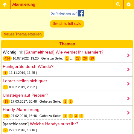
Alarmierung
Switch to full style
Neues Thema erstellen
Themen
Wichtig:
[Sammelthread] Wie werdet Ihr alarmiert?
434
10.07.2022, 19:20 | Gehe zu Seite:
1
...
27
28
29
Funkgeräte durch Wände?
1
11.11.2019, 11:45 |
Lehrer stellen sich quer
3
09.02.2019, 20:52 |
Umsteigen auf Piepser?
15
17.03.2017, 20:48 | Gehe zu Seite:
1
2
Handy-Alarmierung
49
27.02.2016, 16:46 | Gehe zu Seite:
1
2
3
4
[geschlossen]
Welche Handys nutzt ihr?
2
27.01.2016, 18:16 |