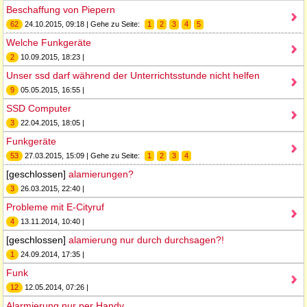
Beschaffung von Piepern
62
24.10.2015, 09:18 | Gehe zu Seite:
1
2
3
4
5
Welche Funkgeräte
2
10.09.2015, 18:23 |
Unser ssd darf während der Unterrichtsstunde nicht helfen
9
05.05.2015, 16:55 |
SSD Computer
3
22.04.2015, 18:05 |
Funkgeräte
53
27.03.2015, 15:09 | Gehe zu Seite:
1
2
3
4
[geschlossen]
alamierungen?
3
26.03.2015, 22:40 |
Probleme mit E-Cityruf
4
13.11.2014, 10:40 |
[geschlossen]
alamierung nur durch durchsagen?!
1
24.09.2014, 17:35 |
Funk
12
12.05.2014, 07:26 |
Alarmierung nur per Handy