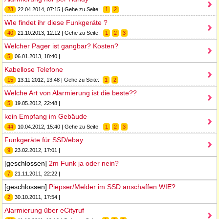
23
22.04.2014, 07:15 | Gehe zu Seite:
1
2
WIe findet ihr diese Funkgeräte ?
40
21.10.2013, 12:12 | Gehe zu Seite:
1
2
3
Welcher Pager ist gangbar? Kosten?
5
06.01.2013, 18:40 |
Kabellose Telefone
15
13.11.2012, 13:48 | Gehe zu Seite:
1
2
Welche Art von Alarmierung ist die beste??
5
19.05.2012, 22:48 |
kein Empfang im Gebäude
44
10.04.2012, 15:40 | Gehe zu Seite:
1
2
3
Funkgeräte für SSD/ebay
9
23.02.2012, 17:01 |
[geschlossen]
2m Funk ja oder nein?
7
21.11.2011, 22:22 |
[geschlossen]
Piepser/Melder im SSD anschaffen WIE?
2
30.10.2011, 17:54 |
Alarmierung über eCityruf