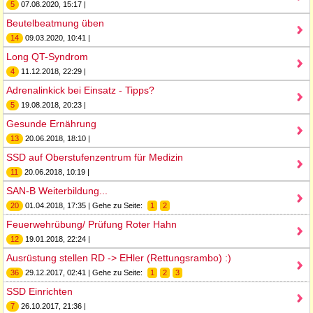
5
07.08.2020, 15:17 |
Beutelbeatmung üben
14
09.03.2020, 10:41 |
Long QT-Syndrom
4
11.12.2018, 22:29 |
Adrenalinkick bei Einsatz - Tipps?
5
19.08.2018, 20:23 |
Gesunde Ernährung
13
20.06.2018, 18:10 |
SSD auf Oberstufenzentrum für Medizin
11
20.06.2018, 10:19 |
SAN-B Weiterbildung...
20
01.04.2018, 17:35 | Gehe zu Seite:
1
2
Feuerwehrübung/ Prüfung Roter Hahn
12
19.01.2018, 22:24 |
Ausrüstung stellen RD -> EHler (Rettungsrambo) :)
36
29.12.2017, 02:41 | Gehe zu Seite:
1
2
3
SSD Einrichten
7
26.10.2017, 21:36 |