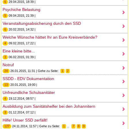
6
29.04.2015, 18:39 |
Psychiche Belastung
5
09.04.2015, 21:39 |
Veranstaltungsabsicherung durch den SSD
6
20.02.2015, 14:32 |
Welche Wünsche hättet Ihr an Eure Kreisverbände?
4
09.02.2015, 17:22 |
Eine kleine bitte...
3
06.02.2015, 01:39 |
Notruf
24
26.01.2015, 11:31 | Gehe zu Seite:
1
2
SSDD - EDV Dokumentation
13
20.01.2015, 19:00 |
Unfreundliche Schulsanitäter
4
19.12.2014, 08:57 |
Ausbildung zum Sanitätshelfer bei den Johannitern
3
01.12.2014, 07:12 |
Hilfe! Unser SSD zerfällt!
127
24.11.2014, 11:57 | Gehe zu Seite:
1
...
7
8
9