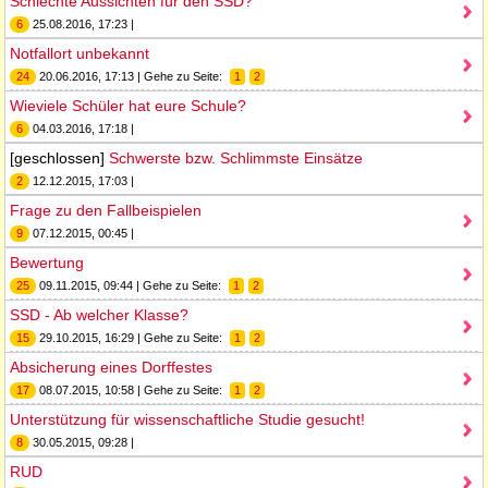
Schlechte Aussichten für den SSD?
6
25.08.2016, 17:23 |
Notfallort unbekannt
24
20.06.2016, 17:13 | Gehe zu Seite:
1
2
Wieviele Schüler hat eure Schule?
6
04.03.2016, 17:18 |
[geschlossen]
Schwerste bzw. Schlimmste Einsätze
2
12.12.2015, 17:03 |
Frage zu den Fallbeispielen
9
07.12.2015, 00:45 |
Bewertung
25
09.11.2015, 09:44 | Gehe zu Seite:
1
2
SSD - Ab welcher Klasse?
15
29.10.2015, 16:29 | Gehe zu Seite:
1
2
Absicherung eines Dorffestes
17
08.07.2015, 10:58 | Gehe zu Seite:
1
2
Unterstützung für wissenschaftliche Studie gesucht!
8
30.05.2015, 09:28 |
RUD