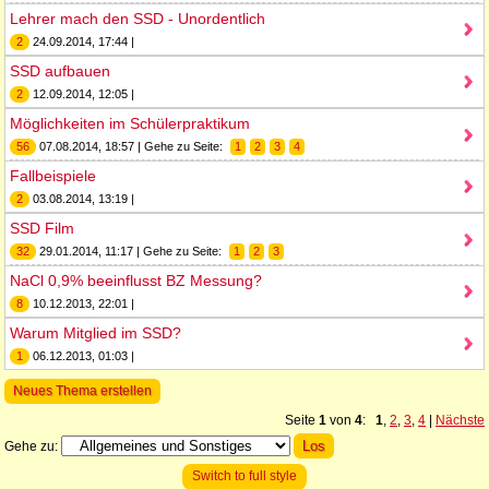
Lehrer mach den SSD - Unordentlich
2
24.09.2014, 17:44 |
SSD aufbauen
2
12.09.2014, 12:05 |
Möglichkeiten im Schülerpraktikum
56
07.08.2014, 18:57 | Gehe zu Seite:
1
2
3
4
Fallbeispiele
2
03.08.2014, 13:19 |
SSD Film
32
29.01.2014, 11:17 | Gehe zu Seite:
1
2
3
NaCl 0,9% beeinflusst BZ Messung?
8
10.12.2013, 22:01 |
Warum Mitglied im SSD?
1
06.12.2013, 01:03 |
Neues Thema erstellen
Seite
1
von
4
:
1
,
2
,
3
,
4
|
Nächste
Gehe zu:
Switch to full style