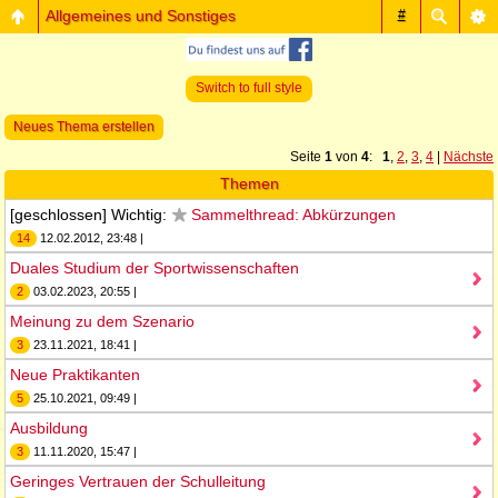
Allgemeines und Sonstiges
#
Switch to full style
Neues Thema erstellen
Seite
1
von
4
:
1
,
2
,
3
,
4
|
Nächste
Themen
[geschlossen] Wichtig:
Sammelthread: Abkürzungen
14
12.02.2012, 23:48 |
Duales Studium der Sportwissenschaften
2
03.02.2023, 20:55 |
Meinung zu dem Szenario
3
23.11.2021, 18:41 |
Neue Praktikanten
5
25.10.2021, 09:49 |
Ausbildung
3
11.11.2020, 15:47 |
Geringes Vertrauen der Schulleitung