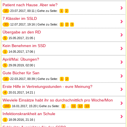
Patient nach Hause. Aber wie?
15
23.07.2017, 00:11 | Gehe zu Seite:
1
2
7.Klässler im SSLD
33
12.07.2017, 19:16 | Gehe zu Seite:
1
2
3
Übergabe an den RD
5
15.05.2017, 21:05 |
Kein Benehmen im SSD
1
14.05.2017, 17:06 |
April/Mai: Übungen?
5
29.09.2019, 02:00 |
Gute Bücher für San
16
22.03.2017, 00:39 | Gehe zu Seite:
1
2
Erste Hilfe in Vertretungsstunden - eure Meinung?
4
20.01.2017, 14:21 |
Wieviele Einsätze habt ihr so durchschnittlich pro Woche/Mon
193
16.01.2017, 15:20 | Gehe zu Seite:
1
...
11
12
13
Infektionskrankheit an Schule
1
18.09.2016, 21:16 |