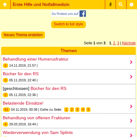
Erste Hilfe und Notfallmedizin
#
Switch to full style
Neues Thema erstellen
Seite
1
von
3
:
1
,
2
,
3
|
Nächste
Themen
Behandlung einer Humerusfraktur
0
14.11.2019, 21:57 |
Bücher für den RS
0
05.11.2019, 22:40 |
[geschlossen]
Bücher für den RS
0
05.11.2019, 22:36 |
Belastende Einsätze!
61
04.11.2019, 00:38 | Gehe zu Seite:
1
2
3
4
5
Behandlung von offenen Frakturen
4
29.03.2019, 16:44 |
Wiederverwendung von Sam Splints