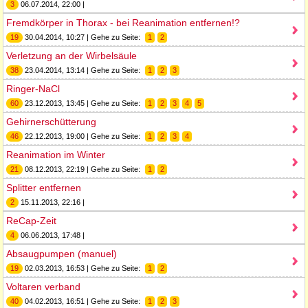
3
06.07.2014, 22:00 |
Fremdkörper in Thorax - bei Reanimation entfernen!?
19
30.04.2014, 10:27 | Gehe zu Seite:
1
2
Verletzung an der Wirbelsäule
38
23.04.2014, 13:14 | Gehe zu Seite:
1
2
3
Ringer-NaCl
60
23.12.2013, 13:45 | Gehe zu Seite:
1
2
3
4
5
Gehirnerschütterung
46
22.12.2013, 19:00 | Gehe zu Seite:
1
2
3
4
Reanimation im Winter
21
08.12.2013, 22:19 | Gehe zu Seite:
1
2
Splitter entfernen
2
15.11.2013, 22:16 |
ReCap-Zeit
4
06.06.2013, 17:48 |
Absaugpumpen (manuel)
19
02.03.2013, 16:53 | Gehe zu Seite:
1
2
Voltaren verband
40
04.02.2013, 16:51 | Gehe zu Seite:
1
2
3