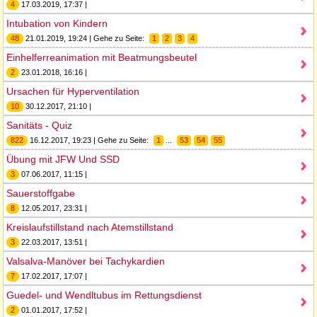
4
17.03.2019, 17:37 |
Intubation von Kindern
48
21.01.2019, 19:24 | Gehe zu Seite:
1
2
3
4
Einhelferreanimation mit Beatmungsbeutel
2
23.01.2018, 16:16 |
Ursachen für Hyperventilation
10
30.12.2017, 21:10 |
Sanitäts - Quiz
822
16.12.2017, 19:23 | Gehe zu Seite:
1
...
53
54
55
Übung mit JFW Und SSD
3
07.06.2017, 11:15 |
Sauerstoffgabe
8
12.05.2017, 23:31 |
Kreislaufstillstand nach Atemstillstand
3
22.03.2017, 13:51 |
Valsalva-Manöver bei Tachykardien
7
17.02.2017, 17:07 |
Guedel- und Wendltubus im Rettungsdienst
2
01.01.2017, 17:52 |