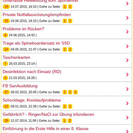
Unterlasse Hilfeleistung vom Sportlehrer
19
14.07.2015, 16:10 | Gehe zu Seite:
1
2
Private Notfallausrüstung/empfinden
15
24.06.2015, 18:10 | Gehe zu Seite:
1
2
Probleme im Rücken?
8
24.06.2015, 14:42 |
Trage als Spineboardersatz im SSD
24
04.05.2015, 21:47 | Gehe zu Seite:
1
2
Taschenkarten
7
26.03.2015, 23:14 |
Desinfektion nach Einsatz (RD)
4
21.03.2015, 16:28 |
FB SanAusbildung
37
28.02.2015, 20:45 | Gehe zu Seite:
1
2
3
Schocklage; Kreislaufprobleme
22
09.01.2015, 22:39 | Gehe zu Seite:
1
2
Gefährlich? - Ringer/NaCl zur Übung infundieren
28
12.07.2014, 11:08 | Gehe zu Seite:
1
2
Einführung in die Erste Hilfe in einer 8. Klasse