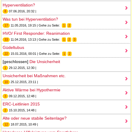
Hyperventilation?
8
07.06.2016, 20:32 |
Was tun bei Hyperventilation?
17
11.05.2016, 19:15 | Gehe zu Seite:
1
2
HVO/ First Responder: Reanimation
33
11.04.2016, 13:13 | Gehe zu Seite:
1
2
3
Güdeltubus
22
15.01.2016, 00:01 | Gehe zu Seite:
1
2
[geschlossen]
Die Unsicherheit
1
29.12.2015, 12:30 |
Unsicherheit bei Maßnahmen etc.
10
25.12.2015, 23:11 |
Aktive Wärme bei Hypothermie
3
09.12.2015, 12:48 |
ERC-Leitlinien 2015
2
15.10.2015, 14:48 |
Alte oder neue stabile Seitenlage?
12
18.07.2015, 10:49 |