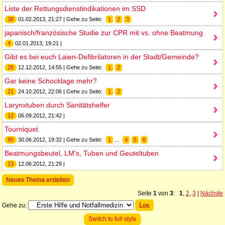
Liste der Rettungsdienstindikationen im SSD
38
01.02.2013, 21:27 | Gehe zu Seite:
1
2
3
japanisch/französische Studie zur CPR mit vs. ohne Beatmung
4
02.01.2013, 19:21 |
Gibt es bei euch Laien-Defibrilatoren in der Stadt/Gemeinde?
28
12.12.2012, 14:55 | Gehe zu Seite:
1
2
Gar keine Schocklage mehr?
21
24.10.2012, 22:06 | Gehe zu Seite:
1
2
Larynxtuben durch Sanitätshelfer
12
06.09.2012, 21:42 |
Tourniquet
80
30.06.2012, 19:32 | Gehe zu Seite:
1
...
4
5
6
Beatmungsbeutel, LM's, Tuben und Geuteltuben
13
12.06.2012, 21:29 |
Neues Thema erstellen
Seite
1
von
3
:
1
,
2
,
3
|
Nächste
Gehe zu:
Switch to full style