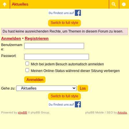
Aktuelles
Switch to full style
Du hast keine ausreichenden Rechte, um Themen in diesem Forum zu lesen.
Anmelden
•
Registrieren
Benutzernam
e:
Passwort:
Mich bei jedem Besuch automatisch anmelden
Meinen Online-Status während dieser Sitzung verbergen
Gehe zu:
Switch to full style
Powered by
phpBB
© phpBB Group.
phpBB Mobile / SEO by
Artodia
.