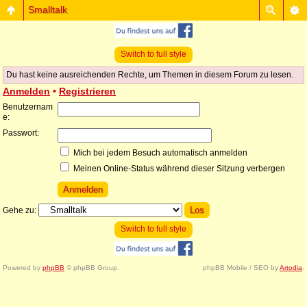
Smalltalk
Switch to full style
Du hast keine ausreichenden Rechte, um Themen in diesem Forum zu lesen.
Anmelden
•
Registrieren
Benutzernam
e:
Passwort:
Mich bei jedem Besuch automatisch anmelden
Meinen Online-Status während dieser Sitzung verbergen
Gehe zu:
Switch to full style
Powered by
phpBB
© phpBB Group.
phpBB Mobile / SEO by
Artodia
.