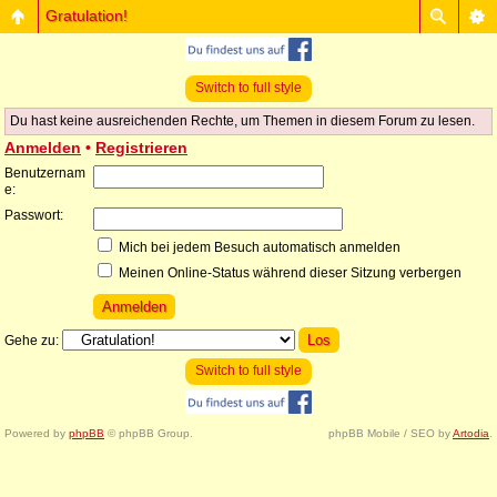
Gratulation!
Switch to full style
Du hast keine ausreichenden Rechte, um Themen in diesem Forum zu lesen.
Anmelden
•
Registrieren
Benutzernam
e:
Passwort:
Mich bei jedem Besuch automatisch anmelden
Meinen Online-Status während dieser Sitzung verbergen
Gehe zu:
Switch to full style
Powered by
phpBB
© phpBB Group.
phpBB Mobile / SEO by
Artodia
.