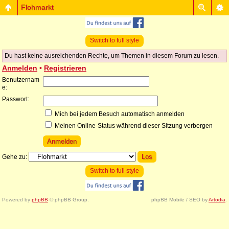
Flohmarkt
Switch to full style
Du hast keine ausreichenden Rechte, um Themen in diesem Forum zu lesen.
Anmelden
•
Registrieren
Benutzernam
e:
Passwort:
Mich bei jedem Besuch automatisch anmelden
Meinen Online-Status während dieser Sitzung verbergen
Gehe zu:
Switch to full style
Powered by
phpBB
© phpBB Group.
phpBB Mobile / SEO by
Artodia
.