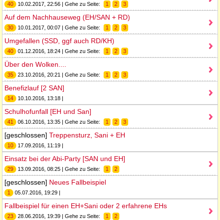
40
10.02.2017, 22:56 | Gehe zu Seite:
1
2
3
Auf dem Nachhauseweg (EH/SAN + RD)
30
10.01.2017, 00:07 | Gehe zu Seite:
1
2
3
Umgefallen (SSD, ggf auch RD/KH)
40
01.12.2016, 18:24 | Gehe zu Seite:
1
2
3
Über den Wolken....
35
23.10.2016, 20:21 | Gehe zu Seite:
1
2
3
Benefizlauf [2 SAN]
14
10.10.2016, 13:18 |
Schulhofunfall [EH und San]
41
06.10.2016, 13:35 | Gehe zu Seite:
1
2
3
[geschlossen]
Treppensturz, Sani + EH
10
17.09.2016, 11:19 |
Einsatz bei der Abi-Party [SAN und EH]
29
13.09.2016, 08:25 | Gehe zu Seite:
1
2
[geschlossen]
Neues Fallbeispiel
1
05.07.2016, 19:29 |
Fallbeispiel für einen EH+Sani oder 2 erfahrene EHs
23
28.06.2016, 19:39 | Gehe zu Seite:
1
2