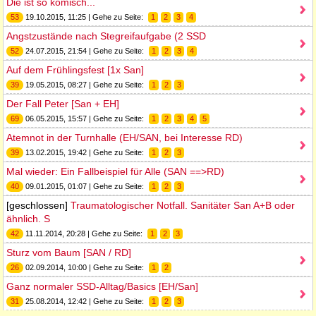
Die ist so komisch...
53
19.10.2015, 11:25 | Gehe zu Seite:
1
2
3
4
Angstzustände nach Stegreifaufgabe (2 SSD
52
24.07.2015, 21:54 | Gehe zu Seite:
1
2
3
4
Auf dem Frühlingsfest [1x San]
39
19.05.2015, 08:27 | Gehe zu Seite:
1
2
3
Der Fall Peter [San + EH]
69
06.05.2015, 15:57 | Gehe zu Seite:
1
2
3
4
5
Atemnot in der Turnhalle (EH/SAN, bei Interesse RD)
39
13.02.2015, 19:42 | Gehe zu Seite:
1
2
3
Mal wieder: Ein Fallbeispiel für Alle (SAN ==>RD)
40
09.01.2015, 01:07 | Gehe zu Seite:
1
2
3
[geschlossen]
Traumatologischer Notfall. Sanitäter San A+B oder
ähnlich. S
42
11.11.2014, 20:28 | Gehe zu Seite:
1
2
3
Sturz vom Baum [SAN / RD]
26
02.09.2014, 10:00 | Gehe zu Seite:
1
2
Ganz normaler SSD-Alltag/Basics [EH/San]
31
25.08.2014, 12:42 | Gehe zu Seite:
1
2
3