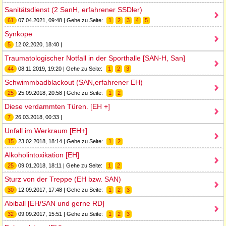
Sanitätsdienst (2 SanH, erfahrener SSDler)
61
07.04.2021, 09:48 | Gehe zu Seite:
1
2
3
4
5
Synkope
5
12.02.2020, 18:40 |
Traumatologischer Notfall in der Sporthalle [SAN-H, San]
44
08.11.2019, 19:20 | Gehe zu Seite:
1
2
3
Schwimmbadblackout (SAN,erfahrener EH)
25
25.09.2018, 20:58 | Gehe zu Seite:
1
2
Diese verdammten Türen. [EH +]
7
26.03.2018, 00:33 |
Unfall im Werkraum [EH+]
15
23.02.2018, 18:14 | Gehe zu Seite:
1
2
Alkoholintoxikation [EH]
25
09.01.2018, 18:11 | Gehe zu Seite:
1
2
Sturz von der Treppe (EH bzw. SAN)
30
12.09.2017, 17:48 | Gehe zu Seite:
1
2
3
Abiball [EH/SAN und gerne RD]
32
09.09.2017, 15:51 | Gehe zu Seite:
1
2
3