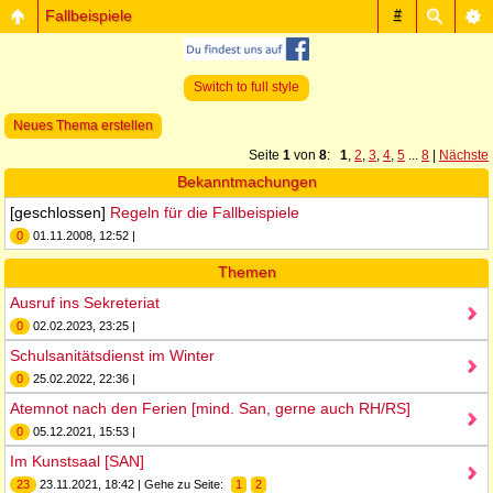
Fallbeispiele
#
Switch to full style
Neues Thema erstellen
Seite
1
von
8
:
1
,
2
,
3
,
4
,
5
...
8
|
Nächste
Bekanntmachungen
[geschlossen]
Regeln für die Fallbeispiele
0
01.11.2008, 12:52 |
Themen
Ausruf ins Sekreteriat
0
02.02.2023, 23:25 |
Schulsanitätsdienst im Winter
0
25.02.2022, 22:36 |
Atemnot nach den Ferien [mind. San, gerne auch RH/RS]
0
05.12.2021, 15:53 |
Im Kunstsaal [SAN]
23
23.11.2021, 18:42 | Gehe zu Seite:
1
2