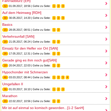
Fahrradsturz (EH)
32
01.09.2017, 18:56 | Gehe zu Seite:
1
2
3
Auf dem Heimweg [RDH]
30
30.05.2017, 14:20 | Gehe zu Seite:
1
2
3
Basics
15
28.05.2017, 08:51 | Gehe zu Seite:
1
2
Verkehrsunfall [SAN]
16
21.05.2017, 06:24 | Gehe zu Seite:
1
2
Einsatz für den Helfer vor Ort [SAN]
26
17.05.2017, 12:31 | Gehe zu Seite:
1
2
Gerade ging es ihm noch gut[SAN]
18
20.04.2017, 22:03 | Gehe zu Seite:
1
2
Hypochonder mit Schmerzen
46
03.03.2017, 08:44 | Gehe zu Seite:
1
2
3
4
Umgefallen II
36
01.03.2017, 16:10 | Gehe zu Seite:
1
2
3
Marathon
20
22.02.2017, 10:56 | Gehe zu Seite:
1
2
Mir ist auf einmal so komisch geworden...[1-2 SanH]