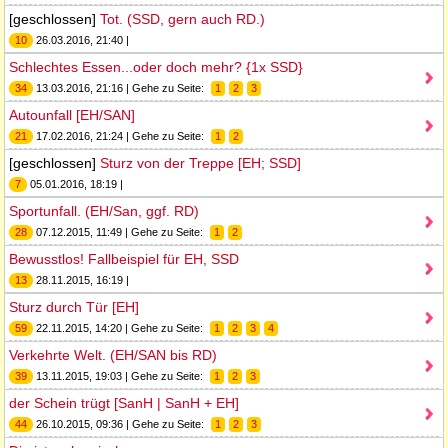
[geschlossen]
Tot. (SSD, gern auch RD.)
10
26.03.2016, 21:40 |
Schlechtes Essen...oder doch mehr? {1x SSD}
34
13.03.2016, 21:16 | Gehe zu Seite:
1
2
3
Autounfall [EH/SAN]
21
17.02.2016, 21:24 | Gehe zu Seite:
1
2
[geschlossen]
Sturz von der Treppe [EH; SSD]
7
05.01.2016, 18:19 |
Sportunfall. (EH/San, ggf. RD)
28
07.12.2015, 11:49 | Gehe zu Seite:
1
2
Bewusstlos! Fallbeispiel für EH, SSD
13
28.11.2015, 16:19 |
Sturz durch Tür [EH]
59
22.11.2015, 14:20 | Gehe zu Seite:
1
2
3
4
Verkehrte Welt. (EH/SAN bis RD)
39
13.11.2015, 19:03 | Gehe zu Seite:
1
2
3
der Schein trügt [SanH | SanH + EH]
44
26.10.2015, 09:36 | Gehe zu Seite:
1
2
3