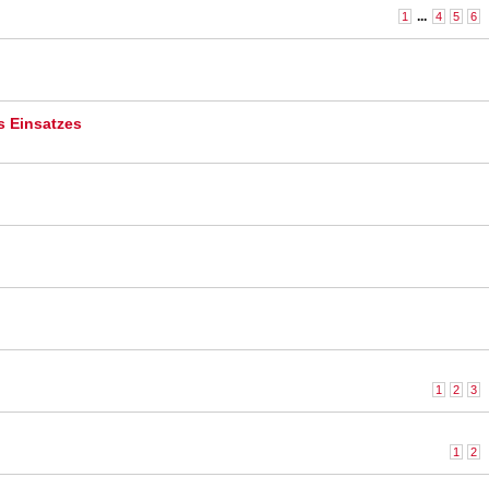
...
1
4
5
6
s Einsatzes
1
2
3
1
2