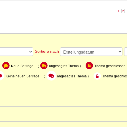
1
2
n
Sortiere nach
Neue Beiträge (
angesagtes Thema )
Thema geschlossen
Keine neuen Beiträge (
angesagtes Thema )
Thema geschlo