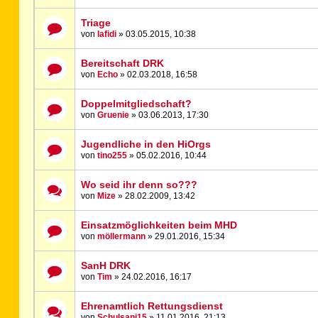
Triage
von
lafidi
» 03.05.2015, 10:38
Bereitschaft DRK
von
Echo
» 02.03.2018, 16:58
Doppelmitgliedschaft?
von
Gruenie
» 03.06.2013, 17:30
Jugendliche in den HiOrgs
von
tino255
» 05.02.2016, 10:44
Wo seid ihr denn so???
von
Mize
» 28.02.2009, 13:42
Einsatzmöglichkeiten beim MHD
von
möllermann
» 29.01.2016, 15:34
SanH DRK
von
Tim
» 24.02.2016, 16:17
Ehrenamtlich Rettungsdienst
von
Schulsani15
» 11.01.2016, 21:13