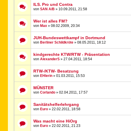
ILS. Pro und Contra
von
SAN A/B
» 10.09.2011, 21:58
Wer ist alles FM?
von
Max
» 08.02.2009, 20:34
JUH-Bundeswettkampf in Dortmund
von
Berliner Schildkröte
» 08.05.2011, 18:12
kindgerechte KTW/RTW - Präsentation
von
AlexanderS
» 27.04.2011, 18:54
RTW-/KTW- Besatzung
von
EHlerin
» 01.03.2011, 15:53
MÜNSTER
von
Corlando
» 02.04.2011, 17:57
Sanitätshelferlehrgang
von
Euro
» 22.02.2011, 18:58
Was macht eine HiOrg
von
Euro
» 22.02.2011, 21:23